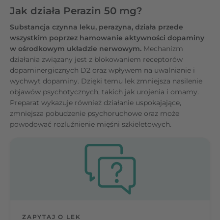
Jak działa Perazin 50 mg?
Substancja czynna leku, perazyna, działa przede
wszystkim poprzez hamowanie aktywności dopaminy
w ośrodkowym układzie nerwowym.
Mechanizm
działania związany jest z blokowaniem receptorów
dopaminergicznych D2 oraz wpływem na uwalnianie i
wychwyt dopaminy. Dzięki temu lek zmniejsza nasilenie
objawów psychotycznych, takich jak urojenia i omamy.
Preparat wykazuje również działanie uspokajające,
zmniejsza pobudzenie psychoruchowe oraz może
powodować rozluźnienie mięśni szkieletowych.
ZAPYTAJ O LEK