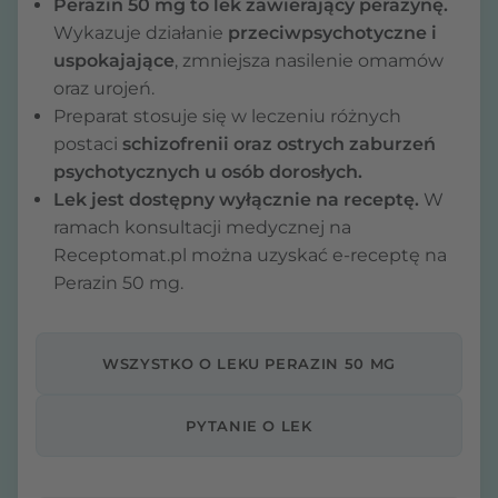
Perazin 50 mg to lek zawierający perazynę.
Wykazuje działanie
przeciwpsychotyczne i
uspokajające
, zmniejsza nasilenie omamów
oraz urojeń.
Preparat stosuje się w leczeniu różnych
postaci
schizofrenii oraz ostrych zaburzeń
psychotycznych u osób dorosłych.
Lek jest dostępny wyłącznie na receptę.
W
ramach konsultacji medycznej na
Receptomat.pl można uzyskać e-receptę na
Perazin 50 mg.
WSZYSTKO O LEKU PERAZIN 50 MG
PYTANIE O LEK