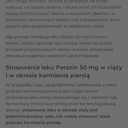
Leki mogą wchodzić ze sobą w interakcje, co może
wpływać na bezpieczeństwo i skuteczność ich stosowania.
Należy poinformować lekarza o wszystkich obecnie i w
przeszłości stosowanych lekach, oraz o preparatach, które
pacjent planuje przyjmować w najbliższym czasie.
Aby poznać interakcje leku Perazin 50 mg z innymi
lekami, należy zapoznać się z ulotką. Warto też zrobić
przegląd przyjmowanych leków i omówić potencjalne
interakcje wspólnie z lekarzem lub farmaceutą.
Stosowanie leku Perazin 50 mg w ciąży
i w okresie karmienia piersią
W przypadku ciąży, jej podejrzenia i planowania, a także
podczas karmienia piersią przed rozpoczęciem
stosowania leku należy skonsultować się z lekarzem lub
farmaceutą. Perazyna przenika przez barierę łożyskową,
dlatego
stosowanie leku w okresie ciąży jest
przeciwwskazane
.
Leku nie należy stosować także
podczas karmienia piersią.