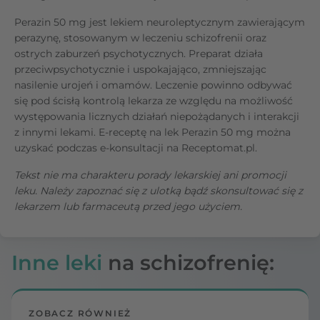
Perazin 50 mg jest lekiem neuroleptycznym zawierającym
perazynę, stosowanym w leczeniu schizofrenii oraz
ostrych zaburzeń psychotycznych. Preparat działa
przeciwpsychotycznie i uspokajająco, zmniejszając
nasilenie urojeń i omamów. Leczenie powinno odbywać
się pod ścisłą kontrolą lekarza ze względu na możliwość
występowania licznych działań niepożądanych i interakcji
z innymi lekami. E-receptę na lek Perazin 50 mg można
uzyskać podczas e-konsultacji na Receptomat.pl.
Tekst nie ma charakteru porady lekarskiej ani promocji
leku. Należy zapoznać się z ulotką bądź skonsultować się z
lekarzem lub farmaceutą przed jego użyciem.
Inne leki
na schizofrenię:
ZOBACZ RÓWNIEŻ