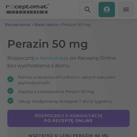
Przejdź do treści
Receptomat
»
Baza leków
»
Perazin 50 mg
Perazin 50 mg
Rozpocznij
e-konsultację
po Receptę Online
bez wychodzenia z domu.
Pomoc w leczeniu schizofrenii i ostrych zaburzeń
psychotycznych
Zapytaj o zastosowanie Perazin 50 mg
Usługi medyczne są dostępne 7 dni w tygodniu
ROZPOCZNIJ E-KONSULTACJĘ
PO RECEPTĘ ONLINE
WSZYSTKO O LEKU PERAZIN 50 MG