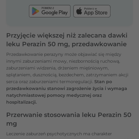
Przyjęcie większej niż zalecana dawki
leku Perazin 50 mg, przedawkowanie
Przedawkowanie perazyny może objawiać się między
innymi zaburzeniami mowy, niezbornością ruchową,
zaburzeniami widzenia, drżeniem mięśniowym,
splątaniem, dusznością, bezdechem, zatrzymaniem akcji
serca oraz zaburzeniami termoregulacji.
Stan po
przedawkowaniu stanowi zagrożenie życia i wymaga
natychmiastowej pomocy medycznej oraz
hospitalizacji.
Przerwanie stosowania leku Perazin 50
mg
Leczenie zaburzeń psychotycznych ma charakter