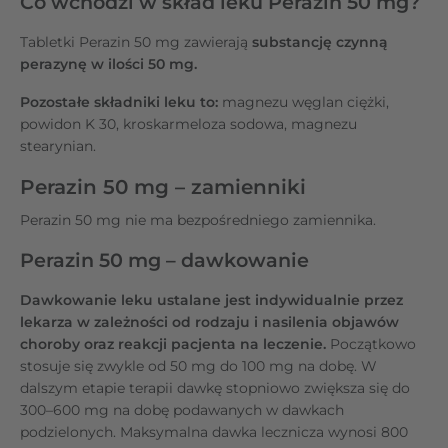
Co wchodzi w skład leku Perazin 50 mg?
Tabletki Perazin 50 mg zawierają
substancję czynną
perazynę w ilości 50 mg.
Pozostałe składniki leku to:
magnezu węglan ciężki,
powidon K 30, kroskarmeloza sodowa, magnezu
stearynian.
Perazin 50 mg – zamienniki
Perazin 50 mg nie ma bezpośredniego zamiennika.
Perazin 50 mg – dawkowanie
Dawkowanie leku ustalane jest indywidualnie przez
lekarza w zależności od rodzaju i nasilenia objawów
choroby oraz reakcji pacjenta na leczenie.
Początkowo
stosuje się zwykle od 50 mg do 100 mg na dobę. W
dalszym etapie terapii dawkę stopniowo zwiększa się do
300–600 mg na dobę podawanych w dawkach
podzielonych. Maksymalna dawka lecznicza wynosi 800