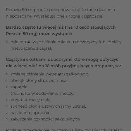
Perazin 50 mg może powodować także inne działania
niepożądane. Występują one z różną częstością.
Bardzo często (u więcej niż 1 na 10 osób stosujących
Perazin 50 mg)
może wystąpić:
mlekotok (wydzielanie mleka u mężczyzny lub kobiety
niezwiązane z ciążą).
Częstymi skutkami ubocznymi, które mogą dotyczyć
nie więcej niż 1 na 10 osób przyjmujących preparat, są:
zmiana ciśnienia wewnątrzgałkowego,
obrzęk błony śluzowej nosa,
zaparcia,
trudności w oddawaniu moczu,
przyrost masy ciała,
suchość błon śluzowych jamy ustnej,
nasilone pragnienie,
zaburzenia czynności seksualnych.
Podane przykłady nie wyczerpują listy możliwych działań