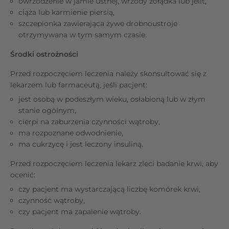
owrzodzenie w jamie ustnej, wrzody żołądka lub jelit,
ciąża lub karmienie piersią,
szczepionka zawierająca żywe drobnoustroje
otrzymywana w tym samym czasie.
Środki ostrożności
Przed rozpoczęciem leczenia należy skonsultować się z
lekarzem lub farmaceutą, jeśli pacjent:
jest osobą w podeszłym wieku, osłabioną lub w złym
stanie ogólnym,
cierpi na zaburzenia czynności wątroby,
ma rozpoznane odwodnienie,
ma cukrzycę i jest leczony insuliną.
Przed rozpoczęciem leczenia lekarz zleci badanie krwi, aby
ocenić:
czy pacjent ma wystarczającą liczbę komórek krwi,
czynność wątroby,
czy pacjent ma zapalenie wątroby.