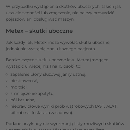
W przypadku wystąpienia skutków ubocznych, takich jak
uczucie senności lub zmęczenie, nie należy prowadzić
pojazdów ani obsługiwać maszyn.
Metex – skutki uboczne
Jak każdy lek, Metex może wywołać skutki uboczne,
jednak nie wystąpią one u każdego pacjenta.
Bardzo częste skutki uboczne leku Metex (mogące
wystąpić u więcej niż 1 na 10 osób) to:
zapalenie błony śluzowej jamy ustnej,
niestrawność,
mdłości,
zmniejszenie apetytu,
ból brzucha,
nieprawidłowe wyniki prób wątrobowych (AST, ALAT,
bilirubina, fosfataza zasadowa).
Podane przykłady nie wyczerpują listy możliwych skutków
ubocznych leku Metex. Ulotka zawiera pełną listę.