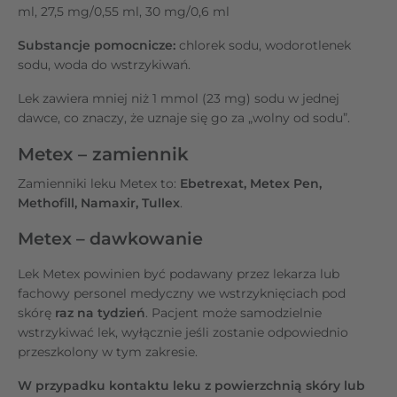
ml, 27,5 mg/0,55 ml, 30 mg/0,6 ml
Substancje pomocnicze:
chlorek sodu, wodorotlenek
sodu, woda do wstrzykiwań.
Lek zawiera mniej niż 1 mmol (23 mg) sodu w jednej
dawce, co znaczy, że uznaje się go za „wolny od sodu”.
Metex – zamiennik
Zamienniki leku Metex to:
Ebetrexat, Metex Pen,
Methofill, Namaxir, Tullex
.
Metex – dawkowanie
Lek Metex powinien być podawany przez lekarza lub
fachowy personel medyczny we wstrzyknięciach pod
skórę
raz na tydzień
. Pacjent może samodzielnie
wstrzykiwać lek, wyłącznie jeśli zostanie odpowiednio
przeszkolony w tym zakresie.
W przypadku kontaktu leku z powierzchnią skóry lub