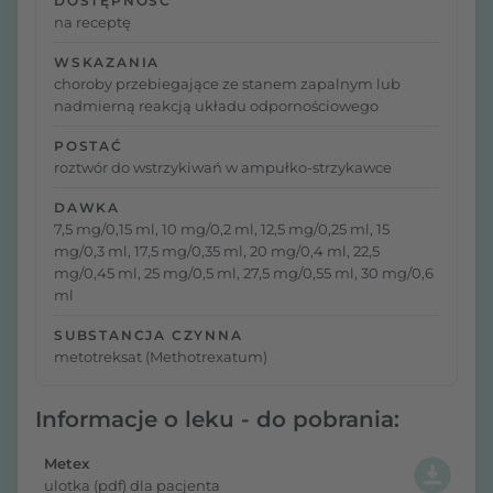
DOSTĘPNOŚĆ
na receptę
WSKAZANIA
choroby przebiegające ze stanem zapalnym lub
nadmierną reakcją układu odpornościowego
POSTAĆ
roztwór do wstrzykiwań w ampułko-strzykawce
DAWKA
7,5 mg/0,15 ml, 10 mg/0,2 ml, 12,5 mg/0,25 ml, 15
mg/0,3 ml, 17,5 mg/0,35 ml, 20 mg/0,4 ml, 22,5
mg/0,45 ml, 25 mg/0,5 ml, 27,5 mg/0,55 ml, 30 mg/0,6
ml
SUBSTANCJA CZYNNA
metotreksat (Methotrexatum)
Informacje o leku - do pobrania:
Metex
ulotka (pdf) dla pacjenta