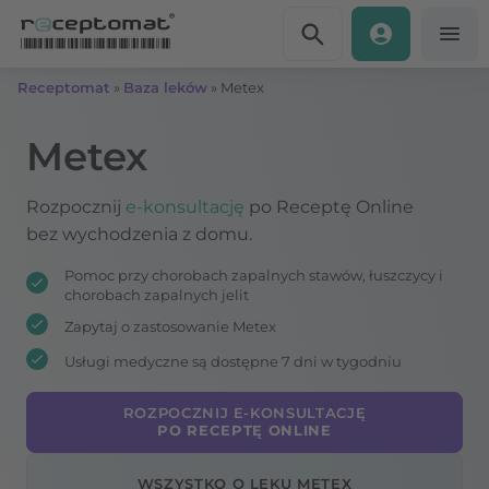
Przejdź do treści
Receptomat
»
Baza leków
»
Metex
Metex
Rozpocznij
e-konsultację
po Receptę Online
bez wychodzenia z domu.
Pomoc przy chorobach zapalnych stawów, łuszczycy i
chorobach zapalnych jelit
Zapytaj o zastosowanie Metex
Usługi medyczne są dostępne 7 dni w tygodniu
ROZPOCZNIJ E-KONSULTACJĘ
PO RECEPTĘ ONLINE
WSZYSTKO O LEKU METEX