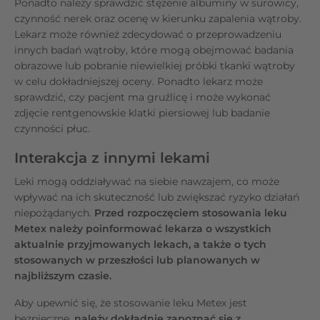
Ponadto należy sprawdzić stężenie albuminy w surowicy,
czynność nerek oraz ocenę w kierunku zapalenia wątroby.
Lekarz może również zdecydować o przeprowadzeniu
innych badań wątroby, które mogą obejmować badania
obrazowe lub pobranie niewielkiej próbki tkanki wątroby
w celu dokładniejszej oceny. Ponadto lekarz może
sprawdzić, czy pacjent ma gruźlicę i może wykonać
zdjęcie rentgenowskie klatki piersiowej lub badanie
czynności płuc.
Interakcja z innymi lekami
Leki mogą oddziaływać na siebie nawzajem, co może
wpływać na ich skuteczność lub zwiększać ryzyko działań
niepożądanych.
Przed rozpoczęciem stosowania leku
Metex należy poinformować lekarza o wszystkich
aktualnie przyjmowanych lekach, a także o tych
stosowanych w przeszłości lub planowanych w
najbliższym czasie.
Aby upewnić się, że stosowanie leku Metex jest
bezpieczne,
należy dokładnie zapoznać się z