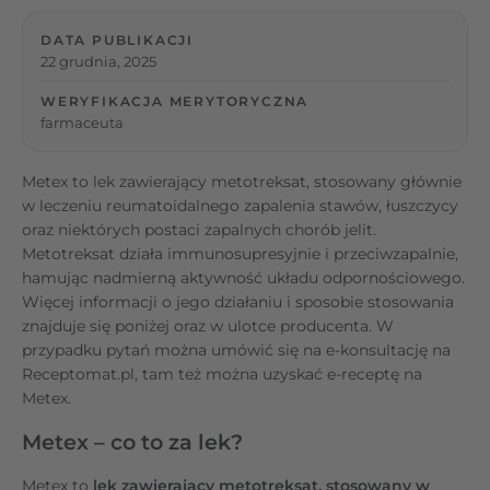
DATA PUBLIKACJI
22 grudnia, 2025
WERYFIKACJA MERYTORYCZNA
farmaceuta
Metex to lek zawierający metotreksat, stosowany głównie
w leczeniu reumatoidalnego zapalenia stawów, łuszczycy
oraz niektórych postaci zapalnych chorób jelit.
Metotreksat działa immunosupresyjnie i przeciwzapalnie,
hamując nadmierną aktywność układu odpornościowego.
Więcej informacji o jego działaniu i sposobie stosowania
znajduje się poniżej oraz w ulotce producenta. W
przypadku pytań można umówić się na e-konsultację na
Receptomat.pl, tam też można uzyskać e-receptę na
Metex.
Metex – co to za lek?
Metex to
lek zawierający metotreksat, stosowany w