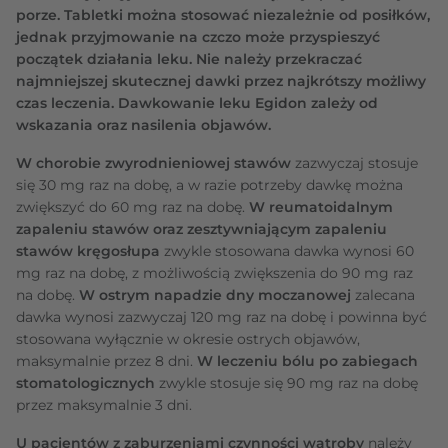
porze. Tabletki można stosować niezależnie od posiłków,
jednak przyjmowanie na czczo może przyspieszyć
początek działania leku. Nie należy przekraczać
najmniejszej skutecznej dawki przez najkrótszy możliwy
czas leczenia. Dawkowanie leku Egidon zależy od
wskazania oraz nasilenia objawów.
W chorobie zwyrodnieniowej stawów
zazwyczaj stosuje
się 30 mg raz na dobę, a w razie potrzeby dawkę można
zwiększyć do 60 mg raz na dobę.
W reumatoidalnym
zapaleniu stawów oraz zesztywniającym zapaleniu
stawów kręgosłupa
zwykle stosowana dawka wynosi 60
mg raz na dobę, z możliwością zwiększenia do 90 mg raz
na dobę.
W ostrym napadzie dny moczanowej
zalecana
dawka wynosi zazwyczaj 120 mg raz na dobę i powinna być
stosowana wyłącznie w okresie ostrych objawów,
maksymalnie przez 8 dni.
W leczeniu bólu po zabiegach
stomatologicznych
zwykle stosuje się 90 mg raz na dobę
przez maksymalnie 3 dni.
U pacjentów z zaburzeniami czynności wątroby
należy