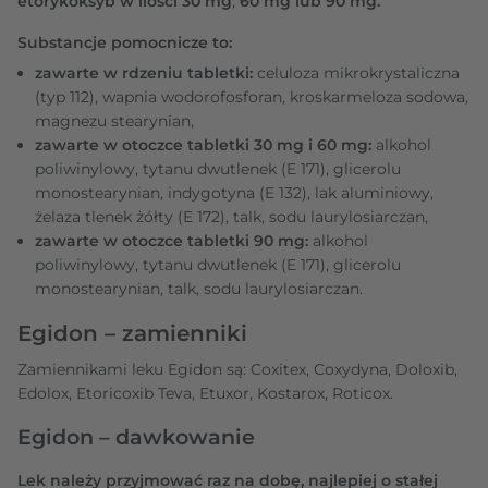
etorykoksyb w ilości 30 mg
,
60 mg lub 90 mg.
Substancje pomocnicze to:
zawarte w rdzeniu tabletki:
celuloza mikrokrystaliczna
(typ 112), wapnia wodorofosforan, kroskarmeloza sodowa,
magnezu stearynian,
zawarte w otoczce tabletki 30 mg i 60 mg:
alkohol
poliwinylowy, tytanu dwutlenek (E 171), glicerolu
monostearynian, indygotyna (E 132), lak aluminiowy,
żelaza tlenek żółty (E 172), talk, sodu laurylosiarczan,
zawarte w otoczce tabletki 90 mg:
alkohol
poliwinylowy, tytanu dwutlenek (E 171), glicerolu
monostearynian, talk, sodu laurylosiarczan.
Egidon – zamienniki
Zamiennikami leku Egidon są: Coxitex, Coxydyna, Doloxib,
Edolox, Etoricoxib Teva, Etuxor, Kostarox, Roticox.
Egidon – dawkowanie
Lek należy przyjmować raz na dobę, najlepiej o stałej