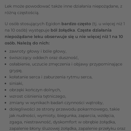
Lek może powodować także inne działania niepożądane, z
różną częstością.
U osób stosujących Egidon
bardzo często
(tj. u więcej niż 1
na 10 osób) występuje
ból żołądka
.
Częste działania
niepożądane leku obserwuje się u nie więcej niż 1 na 10
osób. Należą do nich:
zawroty głowy i bóle głowy,
świszczący oddech oraz duszność,
osłabienie, uczucie zmęczenia i objawy przypominające
grypę,
kołatanie serca i zaburzenia rytmu serca,
siniaki,
obrzęki kończyn dolnych,
wzrost ciśnienia tętniczego,
zmiany w wynikach badań czynności wątroby,
dolegliwości ze strony przewodu pokarmowego, takie
jak nudności, wymioty, biegunka, zaparcia, wzdęcia,
zgaga, niestrawność, dyskomfort w obrębie żołądka,
zapalenie błony śluzowej żołądka, zapalenie przełyku oraz