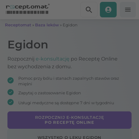
Przejdź do treści
Receptomat
»
Baza leków
»
Egidon
Egidon
Rozpocznij
e-konsultację
po Receptę Online
bez wychodzenia z domu.
Pomoc przy bólu i stanach zapalnych stawów oraz
mięśni
Zapytaj o zastosowanie Egidon
Usługi medyczne są dostępne 7 dni w tygodniu
ROZPOCZNIJ E-KONSULTACJĘ
PO RECEPTĘ ONLINE
WSZYSTKO O LEKU EGIDON