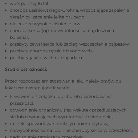
wiek poniżej 16 lat,
choroba Leśniowskiego-Crohna, wrzodziejące zapalenie
okrężnicy, zapalenie jelita grubego,
nieleczone wysokie ciśnienie krwi,
choroba serca (np. niewydolność serca, dusznica
bolesna),
przebyty zawał serca lub zabieg wszczepienia bajpasów,
przebyta choroba tętnic obwodowych,
przebyty jakikolwiek rodzaj udaru.
Środki ostrożności:
Przed rozpoczęciem stosowania leku należy omówić z
lekarzem następujące kwestie:
krwawienie z żołądka lub choroba wrzodowa w
przeszłości,
odwodnienie organizmu (np. wskutek przedłużających
się lub nawracających wymiotów lub biegunek),
obrzęki spowodowane zatrzymaniem płynów,
niewydolność serca lub inne choroby serca w przeszłości,
nadciśnienie tętnicze w przeszłości,