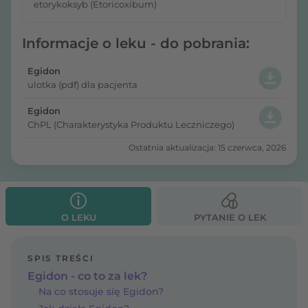
etorykoksyb (Etoricoxibum)
Informacje o leku - do pobrania:
Egidon
ulotka (pdf) dla pacjenta
Egidon
ChPL (Charakterystyka Produktu Leczniczego)
Ostatnia aktualizacja: 15 czerwca, 2026
O LEKU
PYTANIE O LEK
SPIS TREŚCI
Egidon - co to za lek?
Na co stosuje się Egidon?