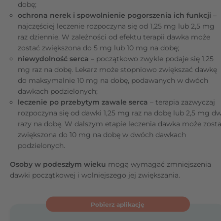
dobę;
ochrona nerek i spowolnienie pogorszenia ich funkcji
–
najczęściej leczenie rozpoczyna się od 1,25 mg lub 2,5 mg
raz dziennie. W zależności od efektu terapii dawka może
zostać zwiększona do 5 mg lub 10 mg na dobę;
niewydolność serca
– początkowo zwykle podaje się 1,25
mg raz na dobę. Lekarz może stopniowo zwiększać dawkę
do maksymalnie 10 mg na dobę, podawanych w dwóch
dawkach podzielonych;
leczenie po przebytym zawale serca
– terapia zazwyczaj
rozpoczyna się od dawki 1,25 mg raz na dobę lub 2,5 mg d
razy na dobę. W dalszym etapie leczenia dawka może zost
zwiększona do 10 mg na dobę w dwóch dawkach
podzielonych.
Osoby w podeszłym wieku
mogą wymagać zmniejszenia
dawki początkowej i wolniejszego jej zwiększania.
Pobierz aplikację