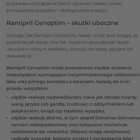
przypadku wystąpienia takich objawów należy unikać
prowadzenia pojazdów i obsługiwania maszyn.
Ramipril Genoptim – skutki uboczne
Stosując lek Ramipril Genoptim, należy wziąć pod uwagę, że
podobnie jak każdy inny lek, może on powodować skutki
uboczne o różnym nasileniu, chociaż nie każdy pacjent ich
doświadczy.
Ramipril Genoptim może powodować ciężkie działania
niepożądane wymagające natychmiastowego odstawieni
leku oraz pilnego kontaktu z lekarzem. Należą do nich
przede wszystkim:
ciężkie reakcje nadwrażliwości, takie jak obrzęk twarzy,
warg, języka lub gardła, trudności z oddychaniem lub
połykaniem, świąd czy nasilona wysypka,
ciężkie reakcje skórne, w tym zespół Stevensa-Johnsona
rumień wielopostaciowy oraz toksyczne martwicze
oddzielanie się naskórka. Objawy mogą obejmować
rozległą wysypkę, bolesne zmiany i owrzodzenia błon