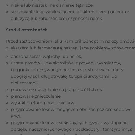
niskie lub niestabilne ciśnienie tętnicze,
stosowanie leku zawierającego aliskiren przez pacjenta z
cukrzycą lub zaburzeniami czynności nerek.
Środki ostrożności:
Przed zastosowaniem leku Ramipril Genoptim należy omówi
z lekarzem lub farmaceutą następujące problemy zdrowotne:
choroba serca, wątroby lub nerek,
utrata płynów lub elektrolitów z powodu wymiotów,
biegunki, intensywnego pocenia się, stosowania diety
ubogiej w sól, długotrwałej terapii diuretykami lub
dializoterapii,
planowane odczulanie na jad pszczół lub os,
planowane znieczulenie,
wysoki poziom potasu we krwi,
przyjmowanie leków mogących obniżać poziom sodu we
krwi,
przyjmowanie leków zwiększających ryzyko wystąpienia
obrzęku naczynioruchowego (racekadotryl, temsyrolimus,