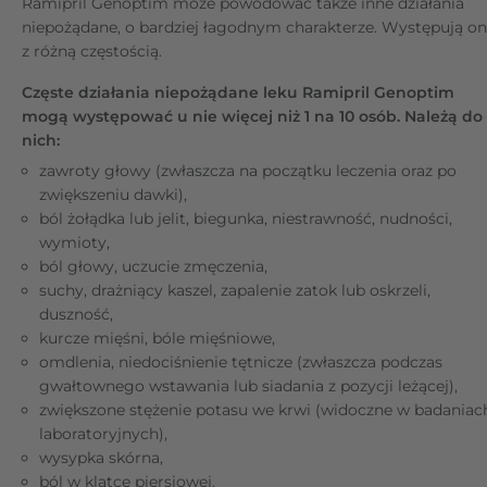
Ramipril Genoptim może powodować także inne działania
niepożądane, o bardziej łagodnym charakterze. Występują o
z różną częstością.
Częste działania niepożądane leku Ramipril Genoptim
mogą występować u nie więcej niż 1 na 10 osób. Należą do
nich:
zawroty głowy (zwłaszcza na początku leczenia oraz po
zwiększeniu dawki),
ból żołądka lub jelit, biegunka, niestrawność, nudności,
wymioty,
ból głowy, uczucie zmęczenia,
suchy, drażniący kaszel, zapalenie zatok lub oskrzeli,
duszność,
kurcze mięśni, bóle mięśniowe,
omdlenia, niedociśnienie tętnicze (zwłaszcza podczas
gwałtownego wstawania lub siadania z pozycji leżącej),
zwiększone stężenie potasu we krwi (widoczne w badaniac
laboratoryjnych),
wysypka skórna,
ból w klatce piersiowej.