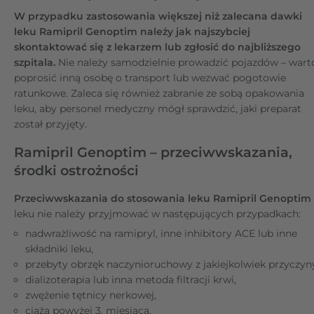
W przypadku zastosowania większej niż zalecana dawki
leku Ramipril Genoptim należy jak najszybciej
skontaktować się z lekarzem lub zgłosić do najbliższego
szpitala.
Nie należy samodzielnie prowadzić pojazdów – wart
poprosić inną osobę o transport lub wezwać pogotowie
ratunkowe. Zaleca się również zabranie ze sobą opakowania
leku, aby personel medyczny mógł sprawdzić, jaki preparat
został przyjęty.
Ramipril Genoptim – przeciwwskazania,
środki ostrożności
Przeciwwskazania do stosowania leku Ramipril Genoptim 
leku nie należy przyjmować w następujących przypadkach:
nadwrażliwość na ramipryl, inne inhibitory ACE lub inne
składniki leku,
przebyty obrzęk naczynioruchowy z jakiejkolwiek przyczyn
dializoterapia lub inna metoda filtracji krwi,
zwężenie tętnicy nerkowej,
ciąża powyżej 3. miesiąca,