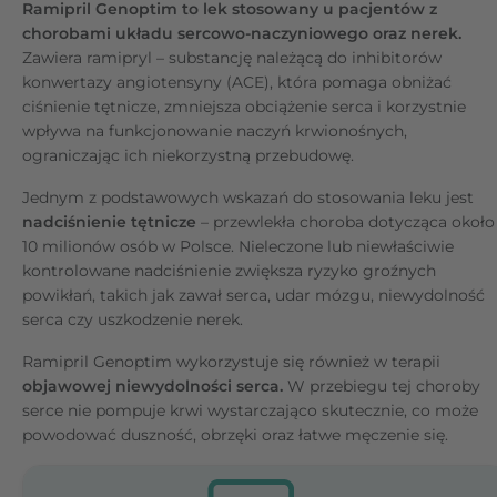
Ramipril Genoptim to lek stosowany u pacjentów z
chorobami układu sercowo-naczyniowego oraz nerek.
Zawiera ramipryl – substancję należącą do inhibitorów
konwertazy angiotensyny (ACE), która pomaga obniżać
ciśnienie tętnicze, zmniejsza obciążenie serca i korzystnie
wpływa na funkcjonowanie naczyń krwionośnych,
ograniczając ich niekorzystną przebudowę.
Jednym z podstawowych wskazań do stosowania leku jest
nadciśnienie tętnicze
– przewlekła choroba dotycząca około
10 milionów osób w Polsce. Nieleczone lub niewłaściwie
kontrolowane nadciśnienie zwiększa ryzyko groźnych
powikłań, takich jak zawał serca, udar mózgu, niewydolność
serca czy uszkodzenie nerek.
Ramipril Genoptim wykorzystuje się również w terapii
objawowej niewydolności serca.
W przebiegu tej choroby
serce nie pompuje krwi wystarczająco skutecznie, co może
powodować duszność, obrzęki oraz łatwe męczenie się.