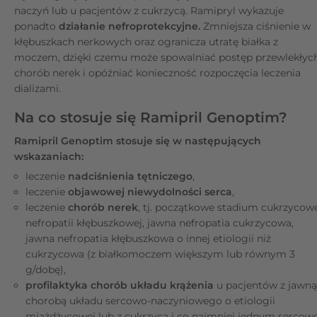
naczyń lub u pacjentów z cukrzycą. Ramipryl wykazuje
ponadto
działanie nefroprotekcyjne.
Zmniejsza ciśnienie w
kłębuszkach nerkowych oraz ogranicza utratę białka z
moczem, dzięki czemu może spowalniać postęp przewlekłyc
chorób nerek i opóźniać konieczność rozpoczęcia leczenia
dializami.
Na co stosuje się Ramipril Genoptim?
Ramipril Genoptim stosuje się w następujących
wskazaniach:
leczenie
nadciśnienia tętniczego
,
leczenie
objawowej niewydolności serca
,
leczenie
chorób nerek
, tj. początkowe stadium cukrzycow
nefropatii kłębuszkowej, jawna nefropatia cukrzycowa,
jawna nefropatia kłębuszkowa o innej etiologii niż
cukrzycowa (z białkomoczem większym lub równym 3
g/dobę),
profilaktyka chorób układu krążenia
u pacjentów z jawną
chorobą układu sercowo-naczyniowego o etiologii
miażdżycowej lub z cukrzycą i co najmniej jednym sercow