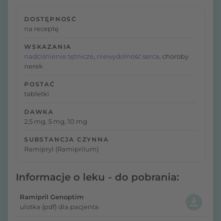
DOSTĘPNOŚĆ
na receptę
WSKAZANIA
nadciśnienie tętnicze
,
niewydolność serca
, choroby
nerek
POSTAĆ
tabletki
DAWKA
2,5 mg, 5 mg, 10 mg
SUBSTANCJA CZYNNA
Ramipryl (Ramiprilum)
Informacje o leku - do pobrania:
Ramipril Genoptim
ulotka (pdf) dla pacjenta