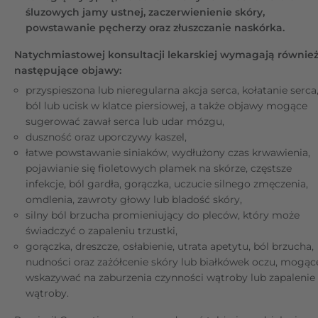
śluzowych jamy ustnej, zaczerwienienie skóry,
powstawanie pęcherzy oraz złuszczanie naskórka.
Natychmiastowej konsultacji lekarskiej wymagają równie
następujące objawy:
przyspieszona lub nieregularna akcja serca, kołatanie serca
ból lub ucisk w klatce piersiowej, a także objawy mogące
sugerować zawał serca lub udar mózgu,
duszność oraz uporczywy kaszel,
łatwe powstawanie siniaków, wydłużony czas krwawienia,
pojawianie się fioletowych plamek na skórze, częstsze
infekcje, ból gardła, gorączka, uczucie silnego zmęczenia,
omdlenia, zawroty głowy lub bladość skóry,
silny ból brzucha promieniujący do pleców, który może
świadczyć o zapaleniu trzustki,
gorączka, dreszcze, osłabienie, utrata apetytu, ból brzucha,
nudności oraz zażółcenie skóry lub białkówek oczu, mogąc
wskazywać na zaburzenia czynności wątroby lub zapalenie
wątroby.