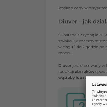
Podane ceny w przyszłośc
Diuver – jak dział
Substancją czynną leku j
szybko i w znacznym sto
w ciągu 1 do 2 godzin od 
moczu.
Diuver
jest stosowany w 
redukcji
obrzęków
spow
wątroby lub nerek i w ob