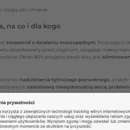
i mogą ulec zmianie.
a, na co i dla kogo
est
torasemid o działaniu
moczopędnym
. Po przyjęciu
pniu absorbowany przez organizm, osiągając maksymalne
podania. Około 80% przyjętej dawki leku jest
eliminowan
leczeniu
nadciśnienia tętniczego pierwotnego
, a także
odowanych
zastoinową niewydolnością serca
,
problem
rzęku płuc.
ZAPYTAJ O LEK
Masz pytania dotyczące leku?
Zadaj je naszym specjali