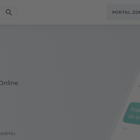
PORTAL Z
Online
godniu