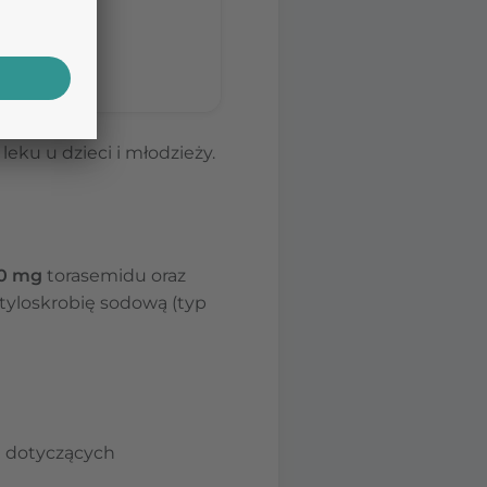
nia porady
eku u dzieci i młodzieży.
10 mg
torasemidu oraz
tyloskrobię sodową (typ
 dotyczących