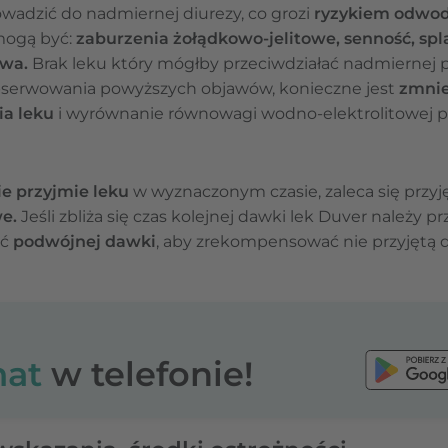
wadzić do nadmiernej diurezy, co grozi
ryzykiem odwodn
mogą być:
zaburzenia żołądkowo-jelitowe, senność, splą
owa.
Brak leku który mógłby przeciwdziałać nadmiernej 
serwowania powyższych objawów, konieczne jest
zmnie
a leku
i wyrównanie równowagi wodno-elektrolitowej 
ie przyjmie leku
w wyznaczonym czasie, zaleca się przy
we.
Jeśli zbliża się czas kolejnej dawki lek Duver należy p
ać
podwójnej dawki
, aby zrekompensować nie przyjętą
at
w telefonie!