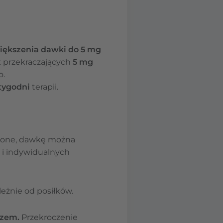
iększenia dawki do 5 mg
ek przekraczających
5 mg
o.
 tygodni
terapii.
dnione, dawkę można
 i indywidualnych
eżnie od posiłków.
rzem.
Przekroczenie