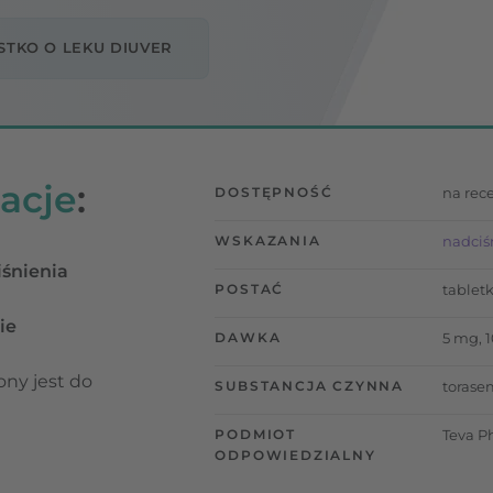
TKO O LEKU DIUVER
acje
:
DOSTĘPNOŚĆ
na rec
WSKAZANIA
nadciś
iśnienia
POSTAĆ
tabletk
ie
DAWKA
5 mg, 
ony jest do
SUBSTANCJA CZYNNA
torase
PODMIOT
Teva Ph
ODPOWIEDZIALNY