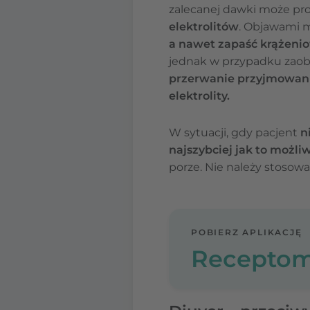
zalecanej dawki może pro
elektrolitów
. Objawami 
a nawet zapaść krążeni
jednak w przypadku zaob
przerwanie przyjmowani
elektrolity.
W sytuacji, gdy pacjent
n
najszybciej jak to możli
porze. Nie należy stosow
POBIERZ APLIKACJĘ
Receptom