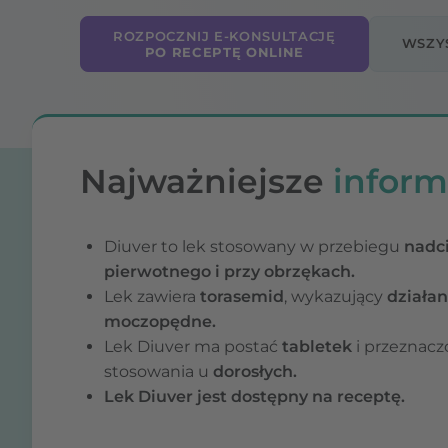
ROZPOCZNIJ E-KONSULTACJĘ
WSZYS
PO RECEPTĘ ONLINE
Najważniejsze
inform
Diuver to lek stosowany w przebiegu
nadc
pierwotnego i przy obrzękach.
Lek zawiera
torasemid
, wykazujący
działan
moczopędne.
Lek Diuver ma postać
tabletek
i przeznacz
stosowania u
dorosłych.
Lek Diuver jest dostępny na receptę.