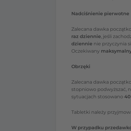
Nadciśnienie pierwotne
Zalecana dawka początk
raz dziennie
, jeśli zach
dziennie
nie przyczynia s
Oczekiwany
maksymalny 
Obrzęki
Zalecana dawka początk
stopniowo podwyższać, n
sytuacjach stosowano
40
Tabletki należy przyjmo
W przypadku przedawkow