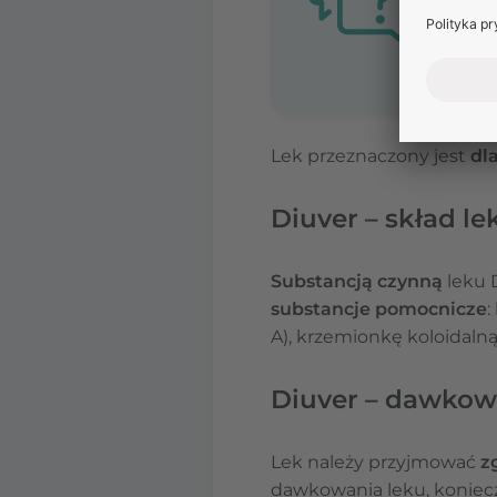
Lek przeznaczony jest
dl
Diuver – skład le
Substancją czynną
leku 
substancje pomocnicze
:
A), krzemionkę koloidal
Diuver – dawkow
Lek należy przyjmować
z
dawkowania leku, koniecz