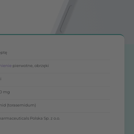
eptę
nienie
pierwotne, obrzęki
i
10 mg
mid (torasemidum)
armaceuticals Polska Sp. z o.o.