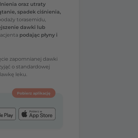
ienia oraz utraty
tanie, spadek ciśnienia,
podaży torasemidu,
jszenie dawki lub
pacjenta
podając płyny i
jęcie zapomnianej dawki
rzyjąć o standardowej
 dawkę leku.
Pobierz aplikację