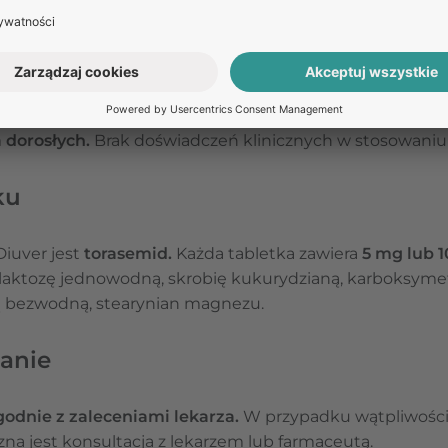
Odpowiedź na pytanie nie stanowi porady medycznej. W celu uzyska
medycznej umów się na teleporadę w Receptomat.
ZAPYTAJ O LEK
a dorosłych.
Brak doświadczeń klinicznych w stosowaniu l
ku
Diuver jest
torasemid.
Każda tabletka zawiera
5 mg lub 
 laktozę jednowodną, skrobię kukurydzianą, karboksyme
ną bezwodną, stearynian magnezu.
anie
godnie z zaleceniami lekarza.
W przypadku wątpliwości
na jest konsultacja z lekarzem lub farmaceutą.