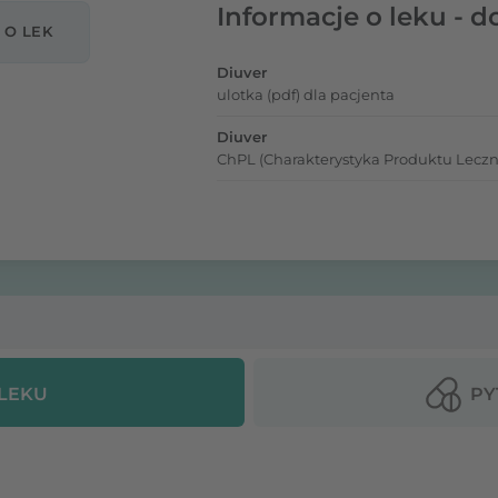
Informacje o leku - d
 O LEK
Diuver
ulotka (pdf) dla pacjenta
Diuver
ChPL (Charakterystyka Produktu Leczn
 LEKU
PY