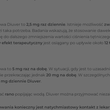
owa Diuver to
2,5 mg raz dziennie
. Istnieje możliwość
zw
odzi taka potrzeba. Badania wskazują, że stosowanie daw
ię do dalszego zmniejszenia wartości ciśnienia tętniczeg
efekt terapeutyczny
jest osiągany po upływie około
12
owa to
5 mg raz na dobę
. W sytuacji, gdy jest to uzasa
ie przekraczając jednak
20 mg na dobę
. W szczególnych
 mg dziennie Diuver
.
wać
rano
popijając wodą. Diuver można przyjmować niezal
ania konieczny jest natychmiastowy kontakt z leka