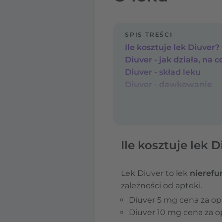
SPIS TREŚCI
Ile kosztuje lek Diuver
Diuver - jak działa, na c
Diuver - skład leku
Diuver - dawkowanie
Ile kosztuje lek 
Lek Diuver to lek
nieref
zależności od apteki.
Diuver 5 mg cena za opa
Diuver 10 mg cena za op