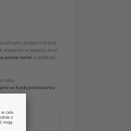
 doustnym, torasemid jest
 stężenie w osoczu krwi
e przez nerki
w postaci
 w celu
ami w funkcjonowaniu
stom.