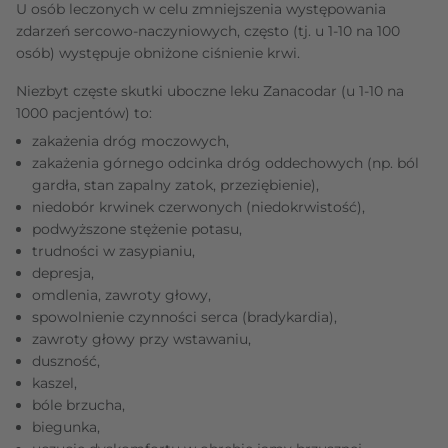
U osób leczonych w celu zmniejszenia występowania
zdarzeń sercowo-naczyniowych, często (tj. u 1-10 na 100
osób) występuje obniżone ciśnienie krwi.
Niezbyt częste skutki uboczne leku Zanacodar (u 1-10 na
1000 pacjentów) to:
zakażenia dróg moczowych,
zakażenia górnego odcinka dróg oddechowych (np. ból
gardła, stan zapalny zatok, przeziębienie),
niedobór krwinek czerwonych (niedokrwistość),
podwyższone stężenie potasu,
trudności w zasypianiu,
depresja,
omdlenia, zawroty głowy,
spowolnienie czynności serca (bradykardia),
zawroty głowy przy wstawaniu,
duszność,
kaszel,
bóle brzucha,
biegunka,