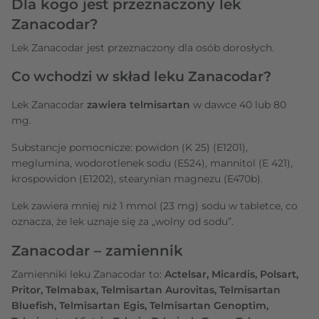
Dla kogo jest przeznaczony lek
Zanacodar?
Lek Zanacodar jest przeznaczony dla osób dorosłych.
Co wchodzi w skład leku Zanacodar?
Lek Zanacodar
zawiera telmisartan
w dawce 40 lub 80
mg.
Substancje pomocnicze: powidon (K 25) (E1201),
meglumina, wodorotlenek sodu (E524), mannitol (E 421),
krospowidon (E1202), stearynian magnezu (E470b).
Lek zawiera mniej niż 1 mmol (23 mg) sodu w tabletce, co
oznacza, że lek uznaje się za „wolny od sodu”.
Zanacodar – zamiennik
Zamienniki leku Zanacodar to:
Actelsar, Micardis, Polsart,
Pritor, Telmabax, Telmisartan Aurovitas, Telmisartan
Bluefish, Telmisartan Egis, Telmisartan Genoptim,