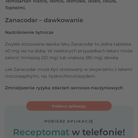
Telmisartan Viatris, Telmix, Telmizek, Tezeo, Tolura,
Toptelmi.
Zanacodar – dawkowanie
Nadciśnienie tętnicze
Zwykle stosowana dawka leku Zanacodar to jedna tabletka
40 mg raz na dobę. W niektórych przypadkach lekarz może
zalecić mniejszą (20 mg) lub większą (80 mg) dawkę.
Lek Zanacodar może być stosowany w skojarzeniu z lekami
moczopędnymi, np. hydrochlorotiazydem.
Zmniejszenie ryzyka zdarzeń sercowo-naczyniowych
Pobierz aplikację
POBIERZ APLIKACJĘ
Receptomat
w telefonie!