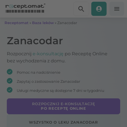
Przejdź do treści
Receptomat
»
Baza leków
»
Zanacodar
Zanacodar
Rozpocznij
e-konsultację
po Receptę Online
bez wychodzenia z domu.
Pomoc na nadciśnienie
Zapytaj o zastosowanie Zanacodar
Usługi medyczne są dostępne 7 dni w tygodniu
ROZPOCZNIJ E-KONSULTACJĘ
PO RECEPTĘ ONLINE
WSZYSTKO O LEKU ZANACODAR