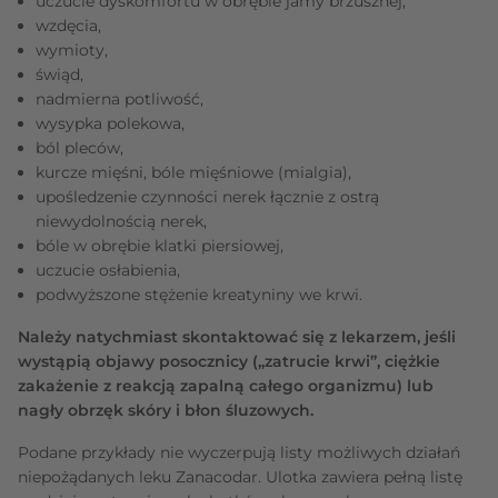
uczucie dyskomfortu w obrębie jamy brzusznej,
wzdęcia,
wymioty,
świąd,
nadmierna potliwość,
wysypka polekowa,
ból pleców,
kurcze mięśni, bóle mięśniowe (mialgia),
upośledzenie czynności nerek łącznie z ostrą
niewydolnością nerek,
bóle w obrębie klatki piersiowej,
uczucie osłabienia,
podwyższone stężenie kreatyniny we krwi.
Należy natychmiast skontaktować się z lekarzem, jeśli
wystąpią objawy posocznicy („zatrucie krwi”, ciężkie
zakażenie z reakcją zapalną całego organizmu) lub
nagły obrzęk skóry i błon śluzowych.
Podane przykłady nie wyczerpują listy możliwych działań
niepożądanych leku Zanacodar. Ulotka zawiera pełną listę