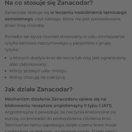
Na co stosuje się Zanacodar?
Zanacodar stosuje się
w leczeniu nadciśnienia tętniczego
samoistnego
, czyli takiego, które nie jest spowodowane
przez inną chorobę.
Ponadto lek bywa również stosowany w celu zmniejszenia
ryzyka sercowo-naczyniowego u pacjentów z grupy
ryzyka:
u których dopływ krwi do serca lub nóg jest ograniczony
albo zablokowany,
którzy przebyli udar mózgu,
którzy chorują na cukrzycę.
Jak działa Zanacodar?
Mechanizm działania Zanacodaru opiera się na
blokowaniu receptora angiotensyny II typu 1 (AT1)
.
Angiotensyna II powoduje, że naczynia krwionośne się
kurczą, co prowadzi do podwyższenia ciśnienia krwi.
Telmisartan temu zapobiega, dzięki czemu krew może
swobodniej przepływać, a ciśnienie spada. Dzięki temu