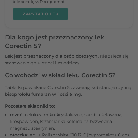
teleporadę w Receptomat.
ZAPYTAJ O LEK
Dla kogo jest przeznaczony lek
Corectin 5?
Lek jest przeznaczony dla osób dorosłych.
Nie zaleca się
stosowania go u dzieci i młodzieży.
Co wchodzi w skład leku Corectin 5?
Tabletki powlekane Corectin 5 zawierają substancję czynną
bisoprololu fumaran w ilości 5 mg
.
Pozostałe składniki to:
rdzeń
: celuloza mikrokrystaliczna, skrobia żelowana,
krospowidon, krzemionka koloidalna bezwodna,
magnezu stearynian,
otoczka
: Aqua Polish white 010.12 C [hypromeloza 6 cps,