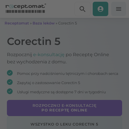
Przejdź do treści
Receptomat
»
Baza leków
»
Corectin 5
Corectin 5
Rozpocznij
e-konsultację
po Receptę Online
bez wychodzenia z domu.
Pomoc przy nadciśnieniu tętniczym i chorobach serca
Zapytaj o zastosowanie Corectin 5
Usługi medyczne są dostępne 7 dni w tygodniu
ROZPOCZNIJ E-KONSULTACJĘ
PO RECEPTĘ ONLINE
WSZYSTKO O LEKU CORECTIN 5