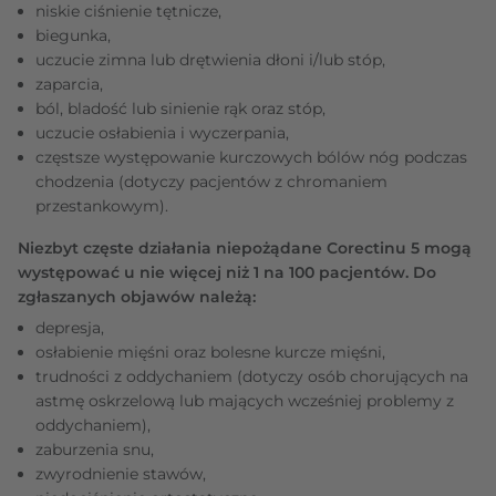
niskie ciśnienie tętnicze,
biegunka,
uczucie zimna lub drętwienia dłoni i/lub stóp,
zaparcia,
ból, bladość lub sinienie rąk oraz stóp,
uczucie osłabienia i wyczerpania,
częstsze występowanie kurczowych bólów nóg podczas
chodzenia (dotyczy pacjentów z chromaniem
przestankowym).
Niezbyt częste działania niepożądane Corectinu 5 mogą
występować u nie więcej niż 1 na 100 pacjentów. Do
zgłaszanych objawów należą:
depresja,
osłabienie mięśni oraz bolesne kurcze mięśni,
trudności z oddychaniem (dotyczy osób chorujących na
astmę oskrzelową lub mających wcześniej problemy z
oddychaniem),
zaburzenia snu,
zwyrodnienie stawów,