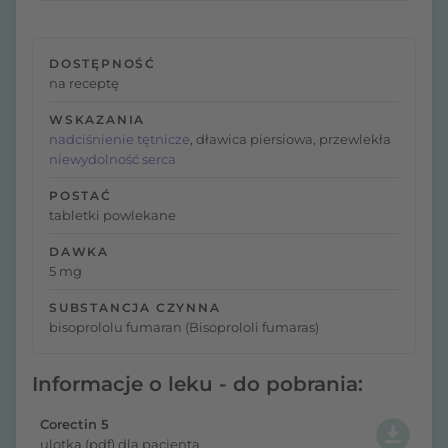
DOSTĘPNOŚĆ
na receptę
WSKAZANIA
nadciśnienie tętnicze
, dławica piersiowa, przewlekła
niewydolność serca
POSTAĆ
tabletki powlekane
DAWKA
5 mg
SUBSTANCJA CZYNNA
bisoprololu fumaran (Bisoprololi fumaras)
Informacje o leku - do pobrania:
Corectin 5
ulotka (pdf) dla pacjenta