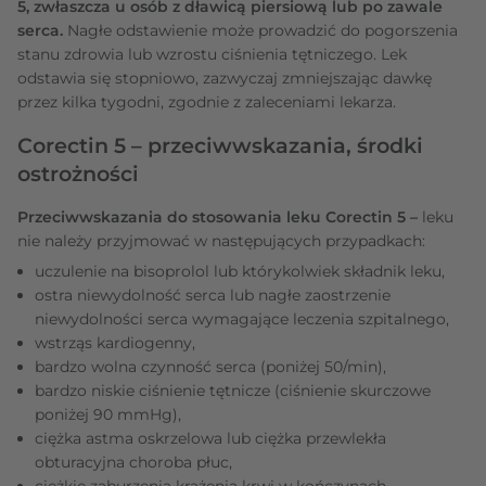
5, zwłaszcza u osób z dławicą piersiową lub po zawale
serca.
Nagłe odstawienie może prowadzić do pogorszenia
stanu zdrowia lub wzrostu ciśnienia tętniczego. Lek
odstawia się stopniowo, zazwyczaj zmniejszając dawkę
przez kilka tygodni, zgodnie z zaleceniami lekarza.
Corectin 5 – przeciwwskazania, środki
ostrożności
Przeciwwskazania do stosowania leku Corectin 5 –
leku
nie należy przyjmować w następujących przypadkach:
uczulenie na bisoprolol lub którykolwiek składnik leku,
ostra niewydolność serca lub nagłe zaostrzenie
niewydolności serca wymagające leczenia szpitalnego,
wstrząs kardiogenny,
bardzo wolna czynność serca (poniżej 50/min),
bardzo niskie ciśnienie tętnicze (ciśnienie skurczowe
poniżej 90 mmHg),
ciężka astma oskrzelowa lub ciężka przewlekła
obturacyjna choroba płuc,
ciężkie zaburzenia krążenia krwi w kończynach,