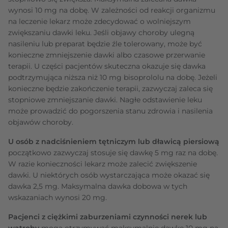
wynosi 10 mg na dobę. W zależności od reakcji organizmu
na leczenie lekarz może zdecydować o wolniejszym
zwiększaniu dawki leku. Jeśli objawy choroby ulegną
nasileniu lub preparat będzie źle tolerowany, może być
konieczne zmniejszenie dawki albo czasowe przerwanie
terapii. U części pacjentów skuteczna okazuje się dawka
podtrzymująca niższa niż 10 mg bisoprololu na dobę. Jeżeli
konieczne będzie zakończenie terapii, zazwyczaj zaleca się
stopniowe zmniejszanie dawki. Nagłe odstawienie leku
może prowadzić do pogorszenia stanu zdrowia i nasilenia
objawów choroby.
U osób z nadciśnieniem tętniczym lub dławicą piersiową
początkowo zazwyczaj stosuje się dawkę 5 mg raz na dobę.
W razie konieczności lekarz może zalecić zwiększenie
dawki. U niektórych osób wystarczająca może okazać się
dawka 2,5 mg. Maksymalna dawka dobowa w tych
wskazaniach wynosi 20 mg.
Pacjenci z ciężkimi zaburzeniami czynności nerek lub
wątroby
mogą otrzymywać maksymalnie dawkę 10 mg na