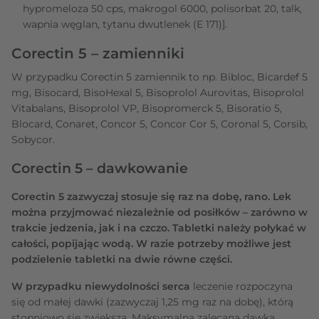
hypromeloza 50 cps, makrogol 6000, polisorbat 20, talk,
wapnia węglan, tytanu dwutlenek (E 171)].
Corectin 5 – zamienniki
W przypadku Corectin 5 zamiennik to np. Bibloc, Bicardef 5
mg, Bisocard, BisoHexal 5, Bisoprolol Aurovitas, Bisoprolol
Vitabalans, Bisoprolol VP, Bisopromerck 5, Bisoratio 5,
Blocard, Conaret, Concor 5, Concor Cor 5, Coronal 5, Corsib,
Sobycor.
Corectin 5 – dawkowanie
Corectin 5 zazwyczaj stosuje się raz na dobę, rano. Lek
można przyjmować niezależnie od posiłków – zarówno w
trakcie jedzenia, jak i na czczo. Tabletki należy połykać w
całości, popijając wodą. W razie potrzeby możliwe jest
podzielenie tabletki na dwie równe części.
W przypadku niewydolności serca
leczenie rozpoczyna
się od małej dawki (zazwyczaj 1,25 mg raz na dobę), którą
stopniowo się zwiększa. Maksymalna zalecana dawka