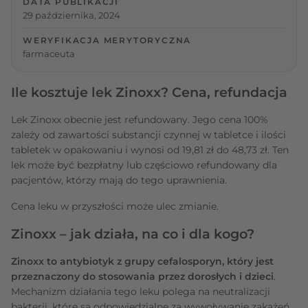
DATA PUBLIKACJI
29 października, 2024
WERYFIKACJA MERYTORYCZNA
farmaceuta
Ile kosztuje lek Zinoxx? Cena, refundacja
Lek Zinoxx obecnie jest refundowany. Jego cena 100%
zależy od zawartości substancji czynnej w tabletce i ilości
tabletek w opakowaniu i wynosi od 19,81 zł do 48,73 zł. Ten
lek może być bezpłatny lub częściowo refundowany dla
pacjentów, którzy mają do tego uprawnienia.
Cena leku w przyszłości może ulec zmianie.
Zinoxx – jak działa, na co i dla kogo?
Zinoxx to antybiotyk z grupy cefalosporyn, który jest
przeznaczony do stosowania przez dorosłych i dzieci
.
Mechanizm działania tego leku polega na neutralizacji
bakterii, które są odpowiedzialne za wywoływanie zakażeń.