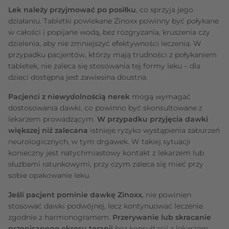
Lek należy przyjmować po posiłku
, co sprzyja jego
działaniu. Tabletki powlekane Zinoxx powinny być połykane
w całości i popijane wodą, bez rozgryzania, kruszenia czy
dzielenia, aby nie zmniejszyć efektywności leczenia. W
przypadku pacjentów, którzy mają trudności z połykaniem
tabletek, nie zaleca się stosowania tej formy leku – dla
dzieci dostępna jest zawiesina doustna.
Pacjenci z niewydolnością nerek
mogą wymagać
dostosowania dawki, co powinno być skonsultowane z
lekarzem prowadzącym.
W przypadku przyjęcia dawki
większej niż zalecana
istnieje ryzyko wystąpienia zaburzeń
neurologicznych, w tym drgawek. W takiej sytuacji
konieczny jest natychmiastowy kontakt z lekarzem lub
służbami ratunkowymi, przy czym zaleca się mieć przy
sobie opakowanie leku.
Jeśli pacjent pominie dawkę Zinoxx
, nie powinien
stosować dawki podwójnej, lecz kontynuować leczenie
zgodnie z harmonogramem.
Przerywanie lub skracanie
przepisanego okresu terapii
bez konsultacji z lekarzem