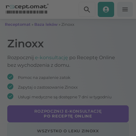
Przejdź do treści
Receptomat
»
Baza leków
»
Zinoxx
Zinoxx
Rozpocznij
e-konsultację
po Receptę Online
bez wychodzenia z domu.
Pomoc na zapalenie zatok
Zapytaj o zastosowanie Zinoxx
Usługi medyczne są dostępne 7 dni w tygodniu
ROZPOCZNIJ E-KONSULTACJĘ
PO RECEPTĘ ONLINE
WSZYSTKO O LEKU ZINOXX