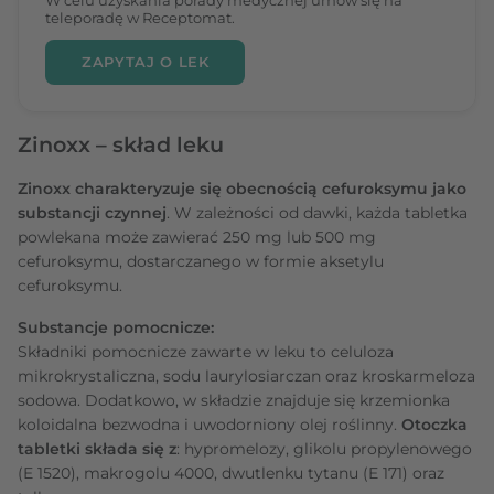
teleporadę w Receptomat.
ZAPYTAJ O LEK
Zinoxx – skład leku
Zinoxx charakteryzuje się obecnością cefuroksymu jako
substancji czynnej
. W zależności od dawki, każda tabletka
powlekana może zawierać 250 mg lub 500 mg
cefuroksymu, dostarczanego w formie aksetylu
cefuroksymu.
Substancje pomocnicze:
Składniki pomocnicze zawarte w leku to celuloza
mikrokrystaliczna, sodu laurylosiarczan oraz kroskarmeloza
sodowa. Dodatkowo, w składzie znajduje się krzemionka
koloidalna bezwodna i uwodorniony olej roślinny.
Otoczka
tabletki składa się z
: hypromelozy, glikolu propylenowego
(E 1520), makrogolu 4000, dwutlenku tytanu (E 171) oraz