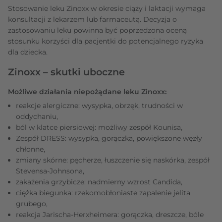
Stosowanie leku Zinoxx w okresie ciąży i laktacji wymaga
konsultacji z lekarzem lub farmaceutą. Decyzja o
zastosowaniu leku powinna być poprzedzona oceną
stosunku korzyści dla pacjentki do potencjalnego ryzyka
dla dziecka.
Zinoxx – skutki uboczne
Możliwe działania niepożądane leku Zinoxx:
reakcje alergiczne: wysypka, obrzęk, trudności w
oddychaniu,
ból w klatce piersiowej: możliwy zespół Kounisa,
Zespół DRESS: wysypka, gorączka, powiększone węzły
chłonne,
zmiany skórne: pęcherze, łuszczenie się naskórka, zespół
Stevensa-Johnsona,
zakażenia grzybicze: nadmierny wzrost Candida,
ciężka biegunka: rzekomobłoniaste zapalenie jelita
grubego,
reakcja Jarischa-Herxheimera: gorączka, dreszcze, bóle