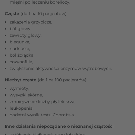
mięśni po leczeniu boreliozy.
Częste
(do 1 na 10 pacjentów):
zakażenia grzybicze,
ból głowy,
zawroty głowy,
biegunka,
nudności,
ból żołądka,
eozynofilia,
zwiększenie aktywności enzymów wątrobowych.
Niezbyt częste
(do 1 na 100 pacjentów):
wymioty,
wysypki skórne,
zmniejszenie liczby płytek krwi,
leukopenia,
dodatni wynik testu Coombs’a.
Inne działania niepożądane o nieznanej częstości
:
zażółcenie białkówek oczu lub skóry,