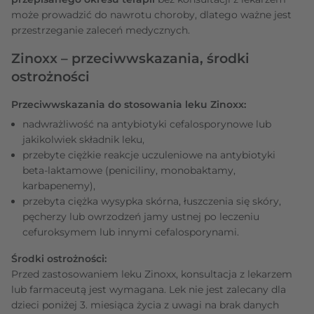
może prowadzić do nawrotu choroby, dlatego ważne jest
przestrzeganie zaleceń medycznych.
Zinoxx – przeciwwskazania, środki
ostrożności
Przeciwwskazania do stosowania leku Zinoxx:
nadwrażliwość na antybiotyki cefalosporynowe lub
jakikolwiek składnik leku,
przebyte ciężkie reakcje uczuleniowe na antybiotyki
beta-laktamowe (peniciliny, monobaktamy,
karbapenemy),
przebyta ciężka wysypka skórna, łuszczenia się skóry,
pęcherzy lub owrzodzeń jamy ustnej po leczeniu
cefuroksymem lub innymi cefalosporynami.
Środki ostrożności:
Przed zastosowaniem leku Zinoxx, konsultacja z lekarzem
lub farmaceutą jest wymagana. Lek nie jest zalecany dla
dzieci poniżej 3. miesiąca życia z uwagi na brak danych