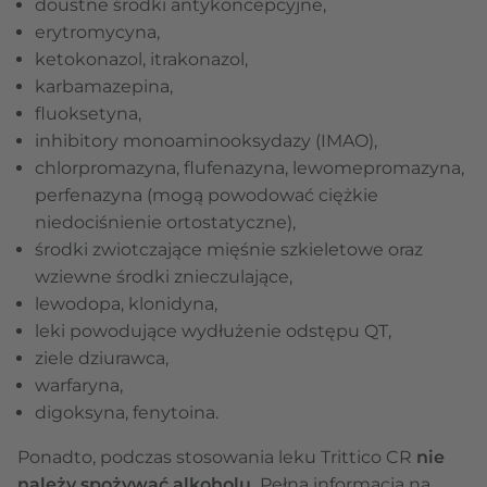
doustne środki antykoncepcyjne,
erytromycyna,
ketokonazol, itrakonazol,
karbamazepina,
fluoksetyna,
inhibitory monoaminooksydazy (IMAO),
chlorpromazyna, flufenazyna, lewomepromazyna,
perfenazyna (mogą powodować ciężkie
niedociśnienie ortostatyczne),
środki zwiotczające mięśnie szkieletowe oraz
wziewne środki znieczulające,
lewodopa, klonidyna,
leki powodujące wydłużenie odstępu QT,
ziele dziurawca,
warfaryna,
digoksyna, fenytoina.
Ponadto, podczas stosowania leku Trittico CR
nie
należy spożywać alkoholu.
Pełna informacja na