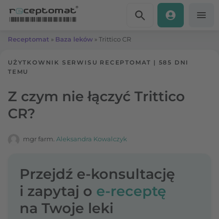
Przejdź do treści
Receptomat
»
Baza leków
»
Trittico CR
UŻYTKOWNIK SERWISU RECEPTOMAT
|
585 DNI
TEMU
Z czym nie łączyć Trittico
CR?
mgr farm.
Aleksandra Kowalczyk
Przejdź e-konsultację
i zapytaj o
e-receptę
na Twoje leki