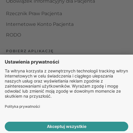
Obowiązek Informacyjny dla Pacjenta
Rzecznik Praw Pacjenta
Internetowe Konto Pacjenta
RODO
POBIERZ APLIKACJĘ
Organizator udzielania świadczeń telemedycznych jest
podmiotem leczniczym w rozumieniu ustawy z dnia 15
kwietnia 2011 roku o działalności leczniczej, wpisanym do
rejestru podmiotów wykonujących działalność leczniczą pod
numerem: 000000229172.
© 2025 Rapiomed Group Sp. z o.o.
Baza Leków
Baza
przypadłości