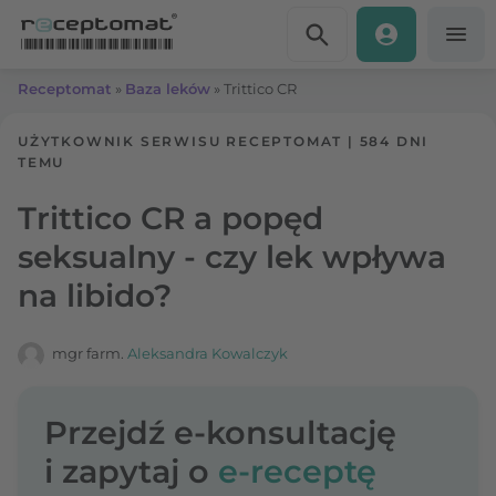
Przejdź do treści
Receptomat
»
Baza leków
»
Trittico CR
UŻYTKOWNIK SERWISU RECEPTOMAT
|
584 DNI
TEMU
Trittico CR a popęd
seksualny - czy lek wpływa
na libido?
mgr farm.
Aleksandra Kowalczyk
Przejdź e-konsultację
i zapytaj o
e-receptę