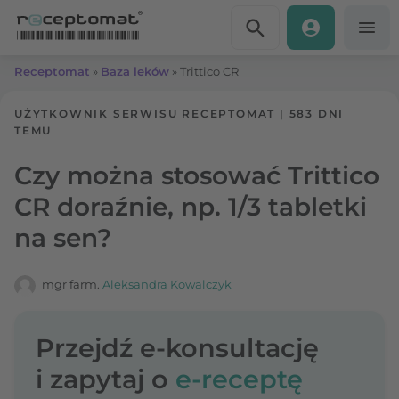
Przejdź do treści
Receptomat
»
Baza leków
»
Trittico CR
UŻYTKOWNIK SERWISU RECEPTOMAT
|
583 DNI
TEMU
Czy można stosować Trittico
CR doraźnie, np. 1/3 tabletki
na sen?
mgr farm.
Aleksandra Kowalczyk
Przejdź e-konsultację
i zapytaj o
e-receptę