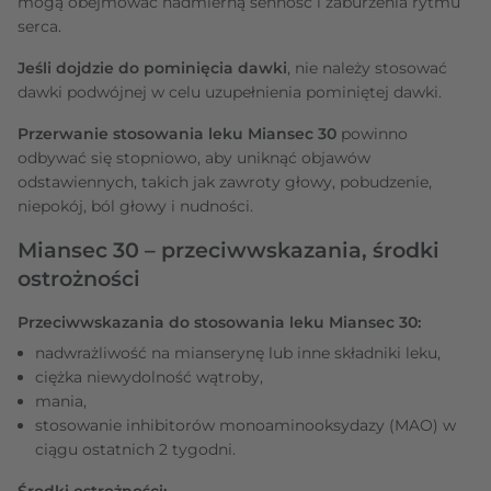
mogą obejmować nadmierną senność i zaburzenia rytmu
serca.
Jeśli dojdzie do pominięcia dawki
, nie należy stosować
dawki podwójnej w celu uzupełnienia pominiętej dawki.
Przerwanie stosowania leku Miansec 30
powinno
odbywać się stopniowo, aby uniknąć objawów
odstawiennych, takich jak zawroty głowy, pobudzenie,
niepokój, ból głowy i nudności.
Miansec 30 – przeciwwskazania, środki
ostrożności
Przeciwwskazania do stosowania leku Miansec 30:
nadwrażliwość na mianserynę lub inne składniki leku,
ciężka niewydolność wątroby,
mania,
stosowanie inhibitorów monoaminooksydazy (MAO) w
ciągu ostatnich 2 tygodni.
Środki ostrożności: