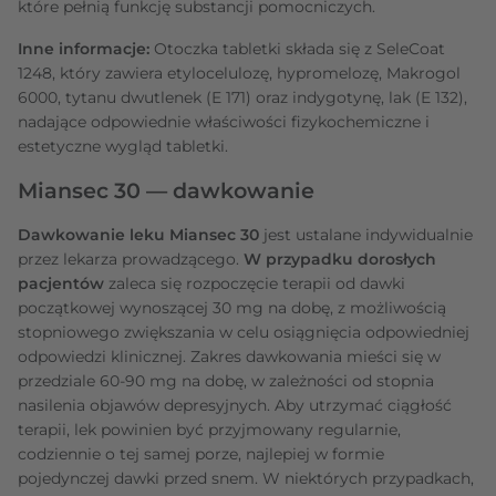
które pełnią funkcję substancji pomocniczych.
Inne informacje:
Otoczka tabletki składa się z SeleCoat
1248, który zawiera etylocelulozę, hypromelozę, Makrogol
6000, tytanu dwutlenek (E 171) oraz indygotynę, lak (E 132),
nadające odpowiednie właściwości fizykochemiczne i
estetyczne wygląd tabletki.
Miansec 30 — dawkowanie
Dawkowanie leku Miansec 30
jest ustalane indywidualnie
przez lekarza prowadzącego.
W przypadku dorosłych
pacjentów
zaleca się rozpoczęcie terapii od dawki
początkowej wynoszącej 30 mg na dobę, z możliwością
stopniowego zwiększania w celu osiągnięcia odpowiedniej
odpowiedzi klinicznej. Zakres dawkowania mieści się w
przedziale 60-90 mg na dobę, w zależności od stopnia
nasilenia objawów depresyjnych. Aby utrzymać ciągłość
terapii, lek powinien być przyjmowany regularnie,
codziennie o tej samej porze, najlepiej w formie
pojedynczej dawki przed snem. W niektórych przypadkach,