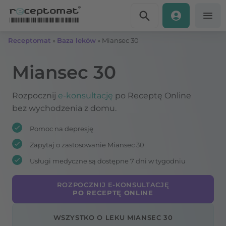
Przejdź do treści
Receptomat
»
Baza leków
»
Miansec 30
Miansec 30
Rozpocznij
e-konsultację
po Receptę Online
bez wychodzenia z domu.
Pomoc na depresję
Zapytaj o zastosowanie Miansec 30
Usługi medyczne są dostępne 7 dni w tygodniu
ROZPOCZNIJ E-KONSULTACJĘ
PO RECEPTĘ ONLINE
WSZYSTKO O LEKU MIANSEC 30