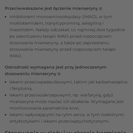
Przeciwwskazane jest łączenie mianseryny z:
inhibitorami monoaminooksydazy (IMAO), w tym
moklobemidem, tranylcyprominą, selegiliną i
linezolidem. Należy odczekać co najmniej dwa tygodnie
po zakończeniu terapii IMAO przed rozpoczęciem
stosowania mianseryny, a także po zaprzestaniu
stosowania mianseryny przed rozpoczęciem terapii
IMAO.
Ostrożność wymagana jest przy jednoczesnym
stosowaniu mianseryny z:
lekami przeciwpadaczkowymi, takimi jak karbamazepina
i fenytoina,
lekami przeciwzakrzepowymi, np. warfaryną, gdyż
mianseryna może nasilać ich działanie. Wymagane jest
monitorowanie parametrów krwi,
lekami wpływającymi na rytm serca, w tym niektórymi
antybiotykami i lekami przeciwpsychotycznymi.
Stosowanie w ciąży i w okresie karmienia