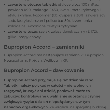
zawarte w otoczce tabletki:
etyloceluloza 100 mPas,
powidon K90, makrogol 1450, kwasu metakrylowego i
etylu akrylanu kopolimer (1:1), dyspersja 30% (zawierający
sodu laurylosiarczan i polisorbat 80), krzemionka
koloidalna uwodniona, trietylu cytrynian.,
zawarte w tuszu:
szelak, żelaza tlenek czarny (E 172),
glikol propylenowy.
Bupropion Accord – zamienniki
Bupropion Accord ma następujące zamienniki: Bupropion
Neuraxpharm, Pixigan, Wellbutrin XR.
Bupropion Accord – dawkowanie
Bupropion Accord przyjmuje się raz dziennie rano.
Tabletki należy połykać w całości – nie wolno ich
rozgryzać, kruszyć ani dzielić, ponieważ może to
zaburzyć kontrolowane uwalnianie substancji czynnej i
zwiększyć ryzyko działań niepożądanych, w tym
napadów drgawkowych.
Ze względu na specjalną budowę