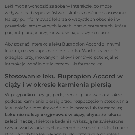
Leki mogą wchodzić ze sobą w interakcje, co może
wpływać na bezpieczeństwo i skuteczność ich stosowania.
Należy poinformować lekarza o wszystkich obecnie i w
przeszłości stosowanych lekach, oraz o preparatach, które
pacjent planuje przyjmować w najbliższym czasie.
Aby poznać interakcje leku Bupropion Accord z innymi
lekami, należy zapoznać się z ulotką. Warto też zrobić
przegląd przyjmowanych leków i omówić potencjalne
interakcje wspólnie z lekarzem lub farmaceutą.
Stosowanie leku Bupropion Accord w
ciąży i w okresie karmienia piersią
W przypadku ciąży, jej podejrzenia i planowania, a także
podczas karmienia piersią przed rozpoczęciem stosowania
leku należy skonsultować się z lekarzem lub farmaceutą.
Leku nie należy przyjmować w ciąży, chyba że lekarz
zaleci inaczej.
Niektóre badania wskazują na zwiększone
ryzyko wad wrodzonych (szczególnie serca) u dzieci matek
stosujących ten lek. Składniki leku przenikają do mleka