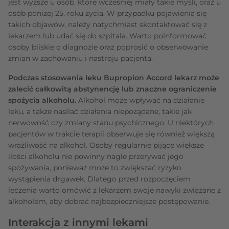
jest wyższe u osób, które wcześniej miały takie myśli, oraz u
osób poniżej 25. roku życia. W przypadku pojawienia się
takich objawów, należy natychmiast skontaktować się z
lekarzem lub udać się do szpitala. Warto poinformować
osoby bliskie o diagnozie oraz poprosić o obserwowanie
zmian w zachowaniu i nastroju pacjenta.
Podczas stosowania leku Bupropion Accord lekarz może
zalecić całkowitą abstynencję lub znaczne ograniczenie
spożycia alkoholu.
Alkohol może wpływać na działanie
leku, a także nasilać działania niepożądane, takie jak
nerwowość czy zmiany stanu psychicznego. U niektórych
pacjentów w trakcie terapii obserwuje się również większą
wrażliwość na alkohol. Osoby regularnie pijące większe
ilości alkoholu nie powinny nagle przerywać jego
spożywania, ponieważ może to zwiększać ryzyko
wystąpienia drgawek. Dlatego przed rozpoczęciem
leczenia warto omówić z lekarzem swoje nawyki związane z
alkoholem, aby dobrać najbezpieczniejsze postępowanie.
Interakcja z innymi lekami