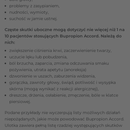
problemy z zasypianiem,
nudności, wymioty,
suchość w jamie ustnej.
Częste skutki uboczne mogą dotyczyć nie więcej niż 1 na
10 pacjentów stosujących Bupropion Accord. Należą do
nich:
zwiększenie ciśnienia krwi, zaczerwienienie twarzy,
uczucie lęku lub pobudzenia,
ból brzucha, zaparcia, zmiana odczuwania smaku
pożywienia, utrata apetytu (anoreksja)
dzwonienie w uszach, zaburzenia widzenia,
gorączka, zawroty głowy, świąd, potliwość i wysypka
skórna (mogą wynikać z reakcji alergicznej),
dreszcze, drżenia, osłabienie, zmęczenie, bóle w klatce
piersiowej.
Podane przykłady nie wyczerpują listy możliwych działań
niepożądanych, jakie może powodować Bupropion Accord.
Ulotka zawiera pełną listę rzadziej występujących skutków