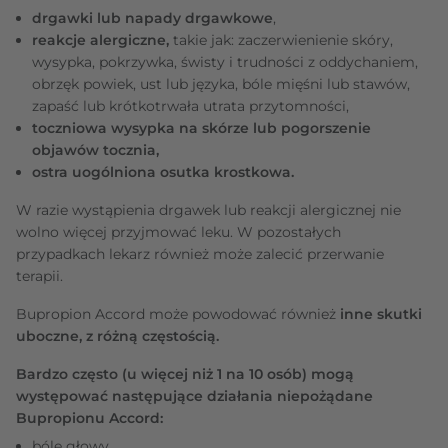
drgawki lub napady drgawkowe
,
reakcje alergiczne,
takie jak: zaczerwienienie skóry,
wysypka, pokrzywka, świsty i trudności z oddychaniem,
obrzęk powiek, ust lub języka, bóle mięśni lub stawów,
zapaść lub krótkotrwała utrata przytomności,
toczniowa wysypka na skórze lub pogorszenie
objawów tocznia,
ostra uogólniona osutka krostkowa.
W razie wystąpienia drgawek lub reakcji alergicznej nie
wolno więcej przyjmować leku. W pozostałych
przypadkach lekarz również może zalecić przerwanie
terapii.
Bupropion Accord może powodować również
inne skutki
uboczne, z różną częstością.
Bardzo często (u więcej niż 1 na 10 osób) mogą
występować następujące działania niepożądane
Bupropionu Accord:
bóle głowy,