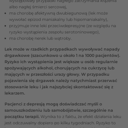
występowały przypadki nagłego zatrzymania krążenia
albo nagłej śmierci sercowej,
ma chorobę afektywną dwubiegunową (lek może
wywołać epizod maniakalny lub hipomaniakalny),
przyjmuje inne leki przeciwdepresyjne (ze względu na
ryzyko wystąpienia zespołu serotoninowego),
ma chorobę nerek lub wątroby.
Lek może w rzadkich przypadkach wywoływać napady
drgawkowe (szacunkowo u około 1 na 1000 pacjentów).
Ryzyko ich wystąpienia jest większe u osób regularnie
spożywających alkohol, chorujących na cukrzycę lub
mających w przeszłości urazy głowy. W przypadku
pojawienia się drgawek należy natychmiast przerwać
stosowanie leku i jak najszybciej skontaktować się z
lekarzem.
Pacjenci z depresją mogą doświadczać myśli o
samouszkodzeniu lub samobójstwie, szczególnie na
początku terapii.
Wynika to z faktu, że efekt działania leku
jest odczuwalny dopiero po kilku tygodniach. Ryzyko to