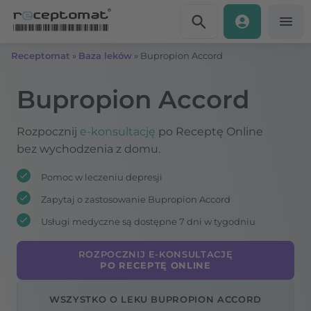
Przejdź do treści
Receptomat
»
Baza leków
»
Bupropion Accord
Bupropion Accord
Rozpocznij
e-konsultację
po Receptę Online
bez wychodzenia z domu.
Pomoc w leczeniu depresji
Zapytaj o zastosowanie Bupropion Accord
Usługi medyczne są dostępne 7 dni w tygodniu
ROZPOCZNIJ E-KONSULTACJĘ
PO RECEPTĘ ONLINE
WSZYSTKO O LEKU BUPROPION ACCORD