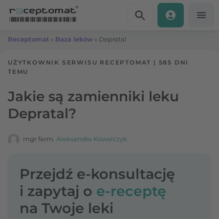
Przejdź do treści
Receptomat
»
Baza leków
»
Depratal
UŻYTKOWNIK SERWISU RECEPTOMAT
|
585 DNI
TEMU
Jakie są zamienniki leku
Depratal?
mgr farm.
Aleksandra Kowalczyk
Przejdź e-konsultację
i zapytaj o
e-receptę
na Twoje leki