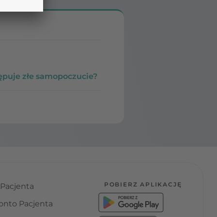
tępuje złe samopoczucie?
POBIERZ APLIKACJĘ
 Pacjenta
onto Pacjenta