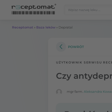
Przejdź do treści
Szukaj:
Receptomat
»
Baza leków
»
Depratal
POWRÓT
UŻYTKOWNIK SERWISU REC
Czy antydepr
mgr farm.
Aleksandra Kowa