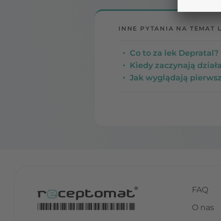
INNE PYTANIA NA TEMAT 
Co to za lek Depratal? 
Kiedy zaczynają działa
Jak wyglądają pierwsz
FAQ
O nas