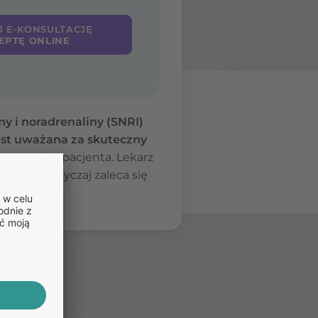
J E-KONSULTACJĘ
EPTĘ ONLINE
y i noradrenaliny (SNRI)
est uważana za skuteczny
nej reakcji pacjenta. Lekarz
apii. Zazwyczaj zaleca się