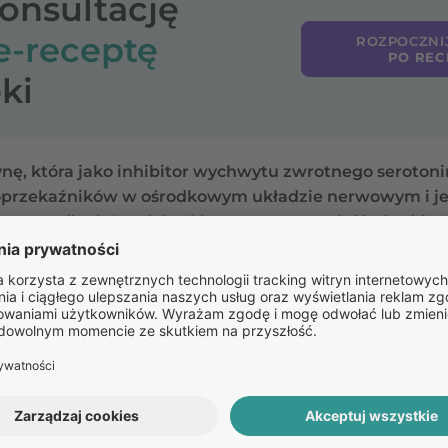
konsultację
e-receptę
ROZPOCZNI
PO REC
ki
nę, która jako inhibitor wychwytu zwrotnego serotonin
roprzekaźników w ośrodkowym układzie nerwowym i
j
ty terapii zależą od dawki, czasu stosowania i indywidual
eg leczenia i w razie potrzeby modyfikować schemat ter
Pozostałe
pytania: