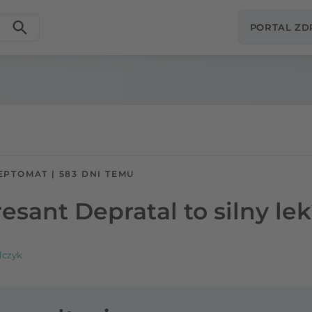
PORTAL Z
EPTOMAT
|
583 DNI TEMU
esant Depratal to silny le
lczyk