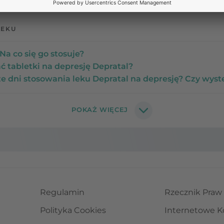
LEKU
Na co się go stosuje?
ć tabletki na depresję Depratal?
e dni stosowania leku Depratal na depresję? Czy wys
Regulamin
Rzecznik Praw
Polityka Cookies
Internetowe K