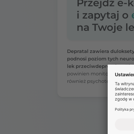
Przejdź e-
i zapytaj o
na Twoje le
Depratal zawiera duloksety
podnosi poziom tych neu
lek przeciwdepresyjny.
Efek
powinien monitorować przebi
również psychoterapię.