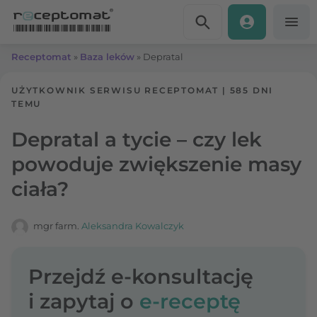
Przejdź do treści
Receptomat
»
Baza leków
»
Depratal
UŻYTKOWNIK SERWISU RECEPTOMAT
|
585 DNI
TEMU
Depratal a tycie – czy lek
powoduje zwiększenie masy
ciała?
mgr farm.
Aleksandra Kowalczyk
Przejdź e-konsultację
i zapytaj o
e-receptę