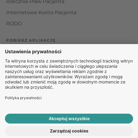
Rzecznik Praw Pacjenta
Internetowe Konto Pacjenta
RODO
POBIERZ APLIKACJĘ
Organizator udzielania świadczeń telemedycznych jest
podmiotem leczniczym w rozumieniu ustawy z dnia 15
kwietnia 2011 roku o działalności leczniczej, wpisanym do
rejestru podmiotów wykonujących działalność leczniczą pod
numerem: 000000229172.
© 2025 Rapiomed Group Sp. z o.o.
Baza Leków
Baza
przypadłości
ROZPOCZNIJ E-KONSULTACJĘ
PO RECEPTĘ ONLINE