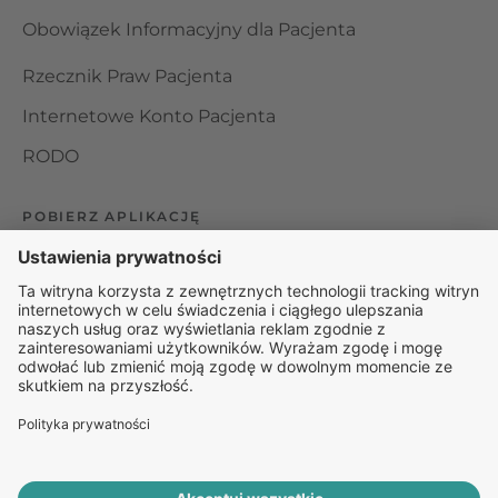
Obowiązek Informacyjny dla Pacjenta
Rzecznik Praw Pacjenta
Internetowe Konto Pacjenta
RODO
POBIERZ APLIKACJĘ
Organizator udzielania świadczeń telemedycznych jest
podmiotem leczniczym w rozumieniu ustawy z dnia 15
kwietnia 2011 roku o działalności leczniczej, wpisanym do
rejestru podmiotów wykonujących działalność leczniczą pod
numerem: 000000229172.
© 2025 Rapiomed Group Sp. z o.o.
Baza Leków
Baza
przypadłości