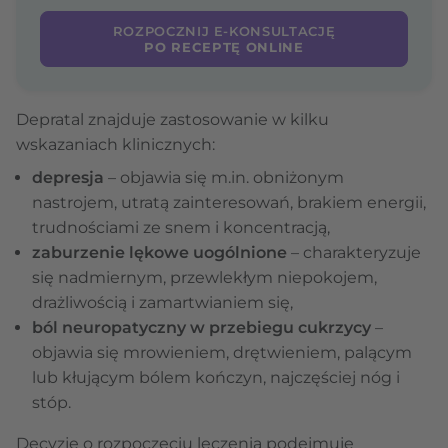
ROZPOCZNIJ E-KONSULTACJĘ
PO RECEPTĘ ONLINE
Depratal znajduje zastosowanie w kilku
wskazaniach klinicznych:
depresja
– objawia się m.in. obniżonym
nastrojem, utratą zainteresowań, brakiem energii,
trudnościami ze snem i koncentracją,
zaburzenie lękowe uogólnione
– charakteryzuje
się nadmiernym, przewlekłym niepokojem,
drażliwością i zamartwianiem się,
ból neuropatyczny w przebiegu cukrzycy
–
objawia się mrowieniem, drętwieniem, palącym
lub kłującym bólem kończyn, najczęściej nóg i
stóp.
Decyzję o rozpoczęciu leczenia podejmuje