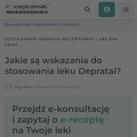
Przejdź do treści
Receptomat
»
Baza leków
»
Depratal
UŻYTKOWNIK SERWISU RECEPTOMAT
|
585 DNI
TEMU
Jakie są wskazania do
stosowania leku Depratal?
mgr farm.
Aleksandra Kowalczyk
Przejdź e-konsultację
i zapytaj o
e-receptę
na Twoje leki