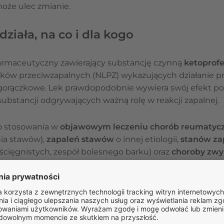
może ulec zmianie.
działa, na co i dla kogo
farmaceutyczny zawierający substancję czynną
ketoprof
eków przeciwzapalnych (NLPZ) wykazujących działanie p
wgorączkowe. Lek prawdopodobnie wywiera swój efekt 
ubstancji odgrywających ważną rolę w reakcji zapalnej.
do stosowania w
objawowym leczeniu chorób reumatyc
ia stawów),
zapaleń stawów
o innej etiologii,
stanów za
ścięgnistych, zespół bolesnego barku) oraz
choroby zwy
ywnym bólem i znacznym ograniczeniem sprawności.
ZAPYTAJ O LEK
Masz pytania dotyczące leku?
Zadaj je naszym specjali