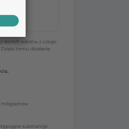
nia porady
 z dwóch warstw, z czego
Dzięki temu działanie
cia.
50 miligramów
astępujące substancje: