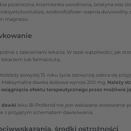
bia pszeniczna, krzemionka uwodniona, żelatyna oraz s
droksyetyloceluloza, wodorofosforan wapnia dwuwodny, 
ian magnezu.
awkowanie
dnie z zaleceniami lekarza. W razie wątpliwości,
jak sto
z lekarzem lub farmaceutą.
zieży powyżej 15. roku życia zazwyczaj zaleca się przyj
ie. Maksymalna dawka dobowa wynosi 200 mg.
Należy st
osiągnięcia efektu terapeutycznego przez możliwie jak
a dawki
leku Bi-Profenid nie jest wskazane stosowanie p
ie z przyjętym schematem dawkowania.
zeciwwskazania, środki ostrożności