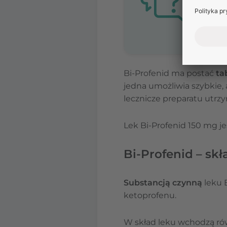
Bi-Profenid ma postać
ta
jedna umożliwia szybkie,
lecznicze preparatu utrzy
Lek Bi-Profenid 150 mg j
Bi-Profenid – skł
Substancją czynną
leku B
ketoprofenu.
W skład leku wchodzą ró