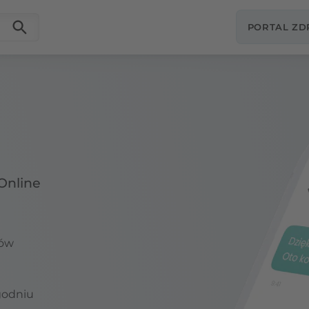
PORTAL Z
Online
wów
godniu