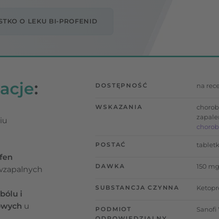
TKO O LEKU BI-PROFENID
acje
:
DOSTĘPNOŚĆ
na rec
WSKAZANIA
chorob
zapale
iu
chorob
POSTAĆ
tablet
fen
DAWKA
150 m
iwzapalnych
SUBSTANCJA CZYNNA
Ketopr
bólu i
owych
u
PODMIOT
Sanofi
ODPOWIEDZIALNY