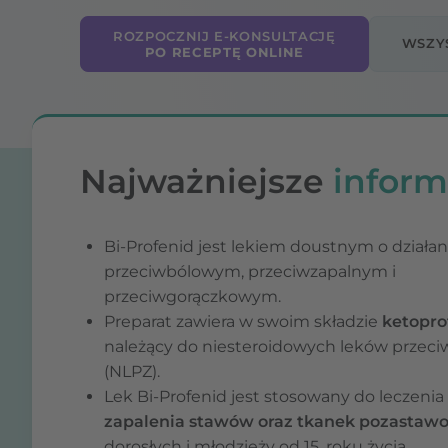
ROZPOCZNIJ E-KONSULTACJĘ
WSZYS
PO RECEPTĘ ONLINE
Najważniejsze
inform
Bi-Profenid jest lekiem doustnym o działan
przeciwbólowym, przeciwzapalnym i
przeciwgorączkowym.
Preparat zawiera w swoim składzie
ketopro
należący do niesteroidowych leków przec
(NLPZ).
Lek Bi-Profenid jest stosowany do leczenia
zapalenia stawów oraz tkanek
pozastaw
dorosłych i młodzieży od 15. roku życia.