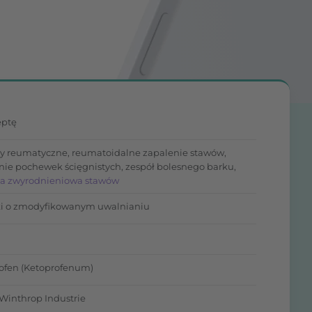
eptę
y reumatyczne, reumatoidalne zapalenie stawów,
nie pochewek ścięgnistych, zespół bolesnego barku,
a zwyrodnieniowa stawów
ki o zmodyfikowanym uwalnianiu
g
ofen (Ketoprofenum)
 Winthrop Industrie