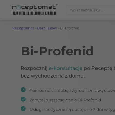
Przejdź do treści
Szukaj:
Receptomat
»
Baza leków
»
Bi-Profenid
Bi-Profenid
Rozpocznij
e-konsultację
po Receptę 
bez wychodzenia z domu.
Pomoc na chorobę zwyrodnieniową sta
Zapytaj o zastosowanie Bi-Profenid
Usługi medyczne są dostępne 7 dni w ty