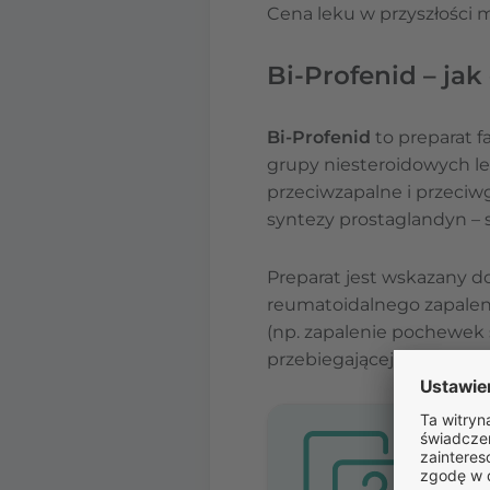
Cena leku w przyszłości 
Bi-Profenid – jak 
Bi-Profenid
to preparat 
grupy niesteroidowych l
przeciwzapalne i przeci
syntezy prostaglandyn – s
Preparat jest wskazany 
reumatoidalnego zapalen
(np. zapalenie pochewek 
przebiegającej z intens