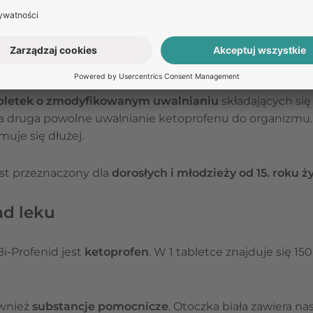
Odpowiedź na pytanie nie stanowi porady medycznej. W celu uzyska
medycznej umów się na teleporadę w Receptomat.
ZAPYTAJ O LEK
bletek o zmodyfikowanym uwalnianiu
składających się
 a druga powolne uwalnianie ketoprofenu do organizmu. 
muje się dłużej.
est przeznaczony dla
dorosłych i młodzieży od 15. roku ży
ad leku
i-Profenid jest
ketoprofen
. W 1 tabletce znajduje się 1
wnież
substancje pomocnicze
. Otoczka biała zawiera n