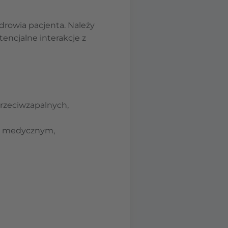
drowia pacjenta. Należy
encjalne interakcje z
przeciwzapalnych,
ie medycznym,