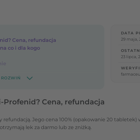
DATA P
29 maja,
fenid? Cena, refundacja
 na co i dla kogo
OSTATN
23 lipca,
nie
WERYFI
farmaceu
Bi-Profenid? Cena, refundacja
y refundacją.
Jego cena 100% (opakowanie 20 tabletek) wy
otrzymają lek za darmo lub ze zniżką.