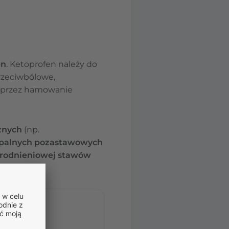
en
. Ketoprofen należy do
rzeciwbólowe,
poprzez hamowanie
znych
(np.
palnych pozastawowych
rodnieniowej stawów
stom.