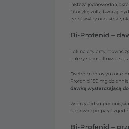
laktoza jednowodna, skro
Otoczkę żółtą tworzą: hy
ryboflawiny oraz stearyn
Bi-Profenid – d
Lek należy przyjmować zgo
należy skonsultować się 
Osobom dorosłym oraz młod
Profenid 150 mg dzienn
dawkę wystarczającą do 
W przypadku
pominięci
stosować preparat zgodn
Bi-Profenid – pr