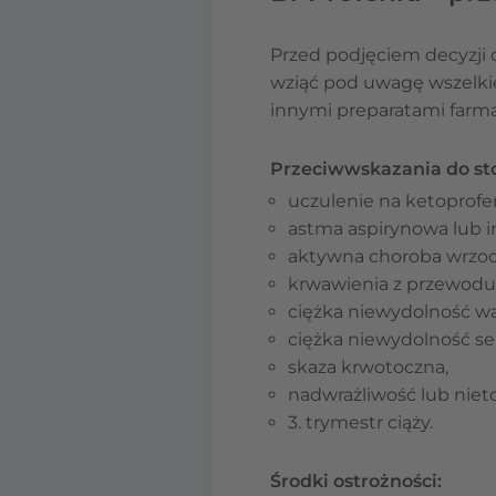
Przed podjęciem decyzji 
wziąć pod uwagę wszelkie 
innymi preparatami farm
Przeciwwskazania do sto
uczulenie na ketoprofen
astma aspirynowa lub i
aktywna choroba wrzod
krwawienia z przewodu
ciężka niewydolność wą
ciężka niewydolność se
skaza krwotoczna,
nadwrażliwość lub nieto
3. trymestr ciąży.
Środki ostrożności: