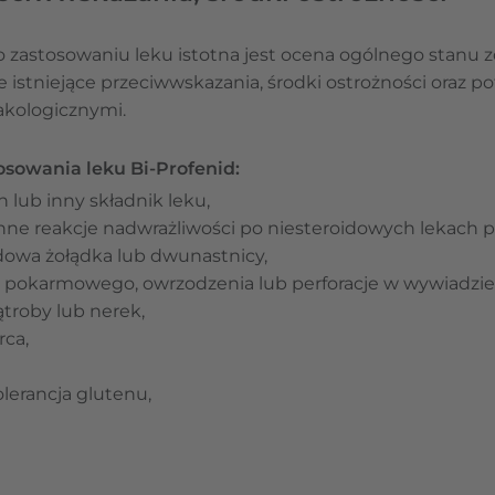
o zastosowaniu leku istotna jest ocena ogólnego stanu z
istniejące przeciwwskazania, środki ostrożności oraz pot
akologicznymi.
sowania leku Bi-Profenid:
 lub inny składnik leku,
nne reakcje nadwrażliwości po niesteroidowych lekach 
owa żołądka lub dwunastnicy,
 pokarmowego, owrzodzenia lub perforacje w wywiadz
troby lub nerek,
rca,
lerancja glutenu,