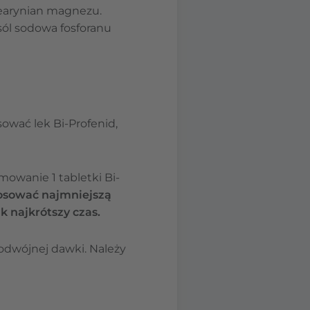
tearynian magnezu.
sól sodowa fosforanu
sować lek Bi-Profenid,
mowanie 1 tabletki Bi-
osować najmniejszą
 najkrótszy czas.
odwójnej dawki. Należy