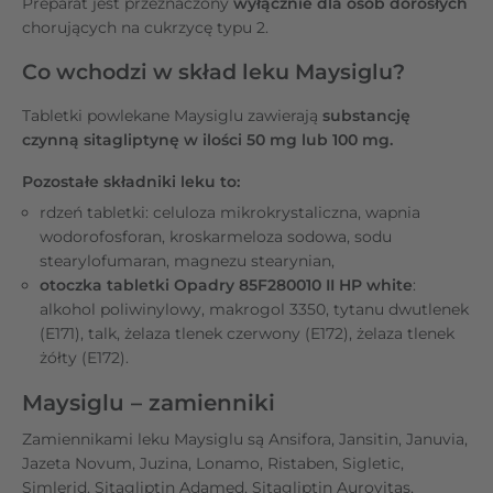
Preparat jest przeznaczony
wyłącznie dla osób dorosłych
chorujących na cukrzycę typu 2.
Co wchodzi w skład leku Maysiglu?
Tabletki powlekane Maysiglu zawierają
substancję
czynną sitagliptynę w ilości 50 mg lub 100 mg.
Pozostałe składniki leku to:
rdzeń tabletki: celuloza mikrokrystaliczna, wapnia
wodorofosforan, kroskarmeloza sodowa, sodu
stearylofumaran, magnezu stearynian,
otoczka tabletki Opadry 85F280010 II HP white
:
alkohol poliwinylowy, makrogol 3350, tytanu dwutlenek
(E171), talk, żelaza tlenek czerwony (E172), żelaza tlenek
żółty (E172).
Maysiglu – zamienniki
Zamiennikami leku Maysiglu są Ansifora, Jansitin, Januvia,
Jazeta Novum, Juzina, Lonamo, Ristaben, Sigletic,
Simlerid, Sitagliptin Adamed, Sitagliptin Aurovitas,