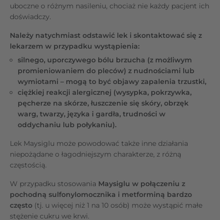
uboczne o różnym nasileniu, chociaż nie każdy pacjent ich
doświadczy.
Należy natychmiast odstawić lek i skontaktować się z
lekarzem w przypadku wystąpienia:
silnego, uporczywego bólu brzucha (z możliwym
promieniowaniem do pleców) z nudnościami lub
wymiotami – mogą to być objawy zapalenia trzustki,
ciężkiej reakcji alergicznej (wysypka, pokrzywka,
pęcherze na skórze, łuszczenie się skóry, obrzęk
warg, twarzy, języka i gardła, trudności w
oddychaniu lub połykaniu).
Lek Maysiglu może powodować także inne działania
niepożądane o łagodniejszym charakterze, z różną
częstością.
W przypadku stosowania
Maysiglu w połączeniu z
pochodną sulfonylomocznika i metforminą bardzo
często
(tj. u więcej niż 1 na 10 osób) może wystąpić małe
stężenie cukru we krwi.