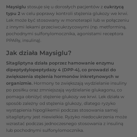
Maysiglu
stosuje się u dorosłych pacjentów z
cukrzycą
typu 2
w celu poprawy kontroli stężenia glukozy we krwi.
Lek może być stosowany w monoterapii lub w połączeniu
z innymi lekami przeciwcukrzycowymi (np. metforminą,
pochodnymi sulfonylomocznika, agonistami receptora
PPARγ, insuliną).
Jak działa Maysiglu?
Sitagliptyna działa poprzez hamowanie enzymu
dipeptydylopeptydazy 4 (DPP-4), co prowadzi do
zwiększenia stężenia hormonów inkretynowych w
organizmie.
Hormony te zwiększają wydzielanie insuliny
po posiłku oraz zmniejszają wydzielanie glukagonu, co
pomaga obniżyć stężenie glukozy we krwi. Lek działa w
sposób zależny od stężenia glukozy, dlatego ryzyko
wystąpienia hipoglikemii podczas stosowania samej
sitagliptyny jest niewielkie. Ryzyko niedocukrzenia może
wzrastać podczas jednoczesnego stosowania z insuliną
lub pochodnymi sulfonylomocznika.