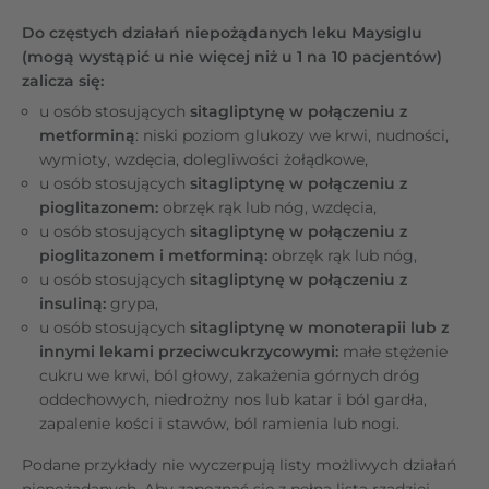
Do częstych działań niepożądanych leku Maysiglu
(mogą wystąpić u nie więcej niż u 1 na 10 pacjentów)
zalicza się:
u osób stosujących
sitagliptynę w połączeniu z
metforminą
: niski poziom glukozy we krwi, nudności,
wymioty, wzdęcia, dolegliwości żołądkowe,
u osób stosujących
sitagliptynę w połączeniu z
pioglitazonem:
obrzęk rąk lub nóg, wzdęcia,
u osób stosujących
sitagliptynę w połączeniu z
pioglitazonem i metforminą:
obrzęk rąk lub nóg,
u osób stosujących
sitagliptynę w połączeniu z
insuliną:
grypa,
u osób stosujących
sitagliptynę w monoterapii lub z
innymi lekami przeciwcukrzycowymi:
małe stężenie
cukru we krwi, ból głowy, zakażenia górnych dróg
oddechowych, niedrożny nos lub katar i ból gardła,
zapalenie kości i stawów, ból ramienia lub nogi.
Podane przykłady nie wyczerpują listy możliwych działań
niepożądanych. Aby zapoznać się z pełną listą rzadziej