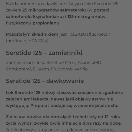
Każda odmierzona dawka inhalacyjna leku Seretide 125
zawiera
25 mikrogramów salmeterolu (w postaci
salmeterolu ksynafonianu) i 125 mikrogramów
flutykazonu propionianu.
Pozostałym składnikiem
jest 1,1,1,2-tetrafluoroetan
(norfluran, HFA 134a).
Seretide 125 – zamienniki
Zamiennikami leku Seretide 125 są Asaris pMDI,
Comboterol, Duexon, Fluticomb, Veriflo.
Seretide 125 – dawkowanie
Lek Seretide 125 należy stosować codziennie zgodnie z
zaleceniami lekarza, nawet jeśli objawy astmy nie
występują. Preparat podaje się wziewnie przez usta.
Zalecana dawka dla dorosłych i młodzieży od 12. roku
życia wynosi zwykle dwie inhalacje dwa razy na dobę.
Jeżeli objawy astmy pozostają dobrze kontrolowane,