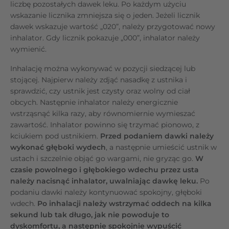
liczbę pozostałych dawek leku. Po każdym użyciu
wskazanie licznika zmniejsza się o jeden. Jeżeli licznik
dawek wskazuje wartość „020”, należy przygotować nowy
inhalator. Gdy licznik pokazuje „000”, inhalator należy
wymienić.
Inhalację można wykonywać w pozycji siedzącej lub
stojącej. Najpierw należy zdjąć nasadkę z ustnika i
sprawdzić, czy ustnik jest czysty oraz wolny od ciał
obcych. Następnie inhalator należy energicznie
wstrząsnąć kilka razy, aby równomiernie wymieszać
zawartość. Inhalator powinno się trzymać pionowo, z
kciukiem pod ustnikiem.
Przed podaniem dawki należy
wykonać głęboki wydech
, a następnie umieścić ustnik w
ustach i szczelnie objąć go wargami, nie gryząc go.
W
czasie powolnego i głębokiego wdechu przez usta
należy nacisnąć inhalator, uwalniając dawkę leku.
Po
podaniu dawki należy kontynuować spokojny, głęboki
wdech.
Po inhalacji należy wstrzymać oddech na kilka
sekund lub tak długo, jak nie powoduje to
dyskomfortu, a następnie spokojnie wypuścić