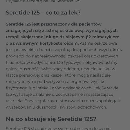
uzyskać e-receptę na lek Seretide 125.
Seretide 125 – co to za lek?
Seretide 125 jest przeznaczony dla pacjentów
zmagających się z astmą oskrzelową, wymagających
terapii skojarzonej długo działającym β2-mimetykiem
oraz wziewnym kortykosteroidem.
Astma oskrzelowa
jest przewlekłą chorobą zapalną dróg oddechowych, która
prowadzi do nadreaktywności oskrzeli oraz okresowych
trudności w oddychaniu. Do typowych objawów astmy
należą duszność, świszczący oddech, uczucie ucisku w
klatce piersiowej oraz kaszel, które mogą nasilać się
między innymi pod wpływem alergenów, wysiłku
fizycznego lub infekcji dróg oddechowych. Lek Seretide
125 wykazuje działanie przeciwzapalne i rozszerzające
oskrzela. Przy regularnym stosowaniu może zapobiegać
występowaniu duszności i świstów oddechowych.
Na co stosuje się Seretide 125?
Seretide 125 stosuje się w systematycznym leczeniu