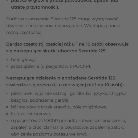
pustka w głowie (może powodować upadki lub
utratę przytomności).
Podczas stosowania Seretide 125 mogą występować
również inne działania niepożądane. Występują one z
różną częstością.
Bardzo często (tj. częściej niż u 1 na 10 osób) obserwuje
się następujące skutki uboczne Seretide 125:
bóle głowy,
przeziębienia (u pacjentów z POChP).
Następujące działania niepożądane Seretide 125
stwierdza się często (tj. u nie więcej niż 1 na 10 osób):
pleśniawki w jamie ustnej i gardle, ból języka, chrypka,
bezgłos, podrażenie gardła,
ból stawów, obrzęk stawów, bóle mięśniowe,
kurcze mięśniowe,
u pacjentów z POChP ponadto: łatwiejsze siniaczenie,
zapalenie płuc, złamania pourazowe, zapalenie zatok,
obniżenie poziomu potasu we krwi.