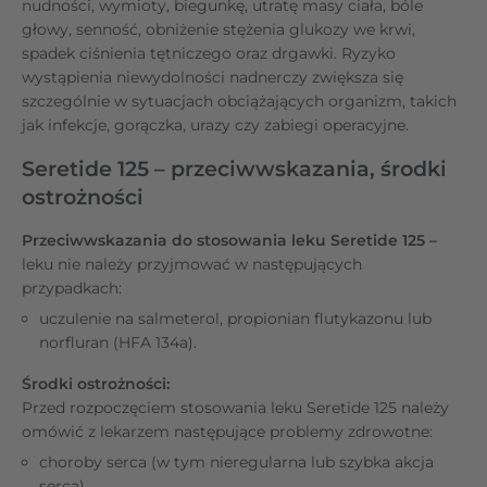
nudności, wymioty, biegunkę, utratę masy ciała, bóle
głowy, senność, obniżenie stężenia glukozy we krwi,
spadek ciśnienia tętniczego oraz drgawki. Ryzyko
wystąpienia niewydolności nadnerczy zwiększa się
szczególnie w sytuacjach obciążających organizm, takich
jak infekcje, gorączka, urazy czy zabiegi operacyjne.
Seretide 125 – przeciwwskazania, środki
ostrożności
Przeciwwskazania do stosowania leku Seretide 125 –
leku nie należy przyjmować w następujących
przypadkach:
uczulenie na salmeterol, propionian flutykazonu lub
norfluran (HFA 134a).
Środki ostrożności:
Przed rozpoczęciem stosowania leku Seretide 125 należy
omówić z lekarzem następujące problemy zdrowotne:
choroby serca (w tym nieregularna lub szybka akcja
serca),