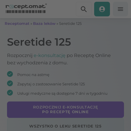
Przejdź do treści
Receptomat
»
Baza leków
»
Seretide 125
Seretide 125
Rozpocznij
e-konsultację
po Receptę Online
bez wychodzenia z domu.
Pomoc na astmę
Zapytaj o zastosowanie Seretide 125
Usługi medyczne są dostępne 7 dni w tygodniu
ROZPOCZNIJ E-KONSULTACJĘ
PO RECEPTĘ ONLINE
WSZYSTKO O LEKU SERETIDE 125