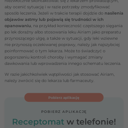
niezwłocznie skontaktować się z lekarzem prowadzącym,
aby ocenić sytuację i w razie potrzeby zmodyfikować
sposób leczenia. Jeżeli w trakcie terapii dojdzie do
nasilenia
objawów astmy lub pojawią się trudności w ich
opanowaniu
, na przykład konieczność częstszego sięgania
po lek doraźny albo stosowania leku Airiam jako preparatu
przynoszącego ulgę, a także w sytuacji, gdy leki wziewne
nie przynoszą oczekiwanej poprawy, należy jak najszybciej
poinformować o tym lekarza. Może to świadczyć o
pogorszeniu kontroli choroby i wymagać zmiany
dawkowania lub wprowadzenia innego schematu leczenia.
W razie jakichkolwiek wątpliwości jak stosować Airiam,
należy zwrócić się do lekarza lub farmaceuty.
Pobierz aplikację
POBIERZ APLIKACJĘ
Receptomat
w telefonie!