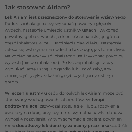
Jak stosować Airiam?
Lek Airiam jest przeznaczony do stosowania wziewnego.
Podczas inhalacji należy wykonać powolny i głęboki
wydech, następnie umieścić ustnik w ustach i wykonać
powolny, głęboki wdech, jednocześnie naciskając górną
część inhalatora w celu uwolnienia dawki leku. Następnie
zaleca się wstrzymanie oddechu tak długo, jak to możliwe.
Na koniec należy wyjąć inhalator z ust i wykonać powolny
wydech (nie do inhalatora). Po każdej inhalacji należy
wypłukać jamę ustną lub gardło lub umyć zęby, aby
zmniejszyć ryzyko zakażeń grzybiczych jamy ustnej i
gardła.
W leczeniu astmy
u osób dorosłych lek Airiam może być
stosowany według dwóch schematów. W
terapii
podtrzymującej
zazwyczaj stosuje się 1 lub 2 rozpylenia
dwa razy na dobę, przy czym maksymalna dawka dobowa
wynosi 4 rozpylenia. W tym schemacie pacjent powinien
mieć
dodatkowy lek doraźny zalecony przez lekarza
. Jeśli
lek Airiam jest stosowany jako
jedyny lek wziewny w