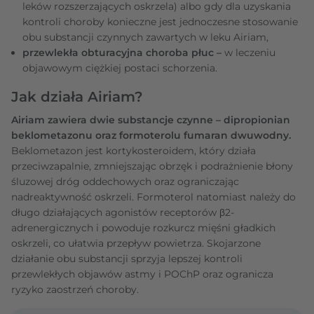
leków rozszerzających oskrzela) albo gdy dla uzyskania
kontroli choroby konieczne jest jednoczesne stosowanie
obu substancji czynnych zawartych w leku Airiam,
przewlekła obturacyjna choroba płuc –
w leczeniu
objawowym ciężkiej postaci schorzenia.
Jak działa Airiam?
Airiam zawiera dwie substancje czynne – dipropionian
beklometazonu oraz formoterolu fumaran dwuwodny.
Beklometazon jest kortykosteroidem, który działa
przeciwzapalnie, zmniejszając obrzęk i podrażnienie błony
śluzowej dróg oddechowych oraz ograniczając
nadreaktywność oskrzeli. Formoterol natomiast należy do
długo działających agonistów receptorów β2-
adrenergicznych i powoduje rozkurcz mięśni gładkich
oskrzeli, co ułatwia przepływ powietrza. Skojarzone
działanie obu substancji sprzyja lepszej kontroli
przewlekłych objawów astmy i POChP oraz ogranicza
ryzyko zaostrzeń choroby.