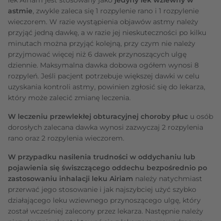
astmie
, zwykle zaleca się 1 rozpylenie rano i 1 rozpylenie
wieczorem. W razie wystąpienia objawów astmy należy
przyjąć jedną dawkę, a w razie jej nieskuteczności po kilku
minutach można przyjąć kolejną, przy czym nie należy
przyjmować więcej niż 6 dawek przynoszących ulgę
dziennie. Maksymalna dawka dobowa ogółem wynosi 8
rozpyleń. Jeśli pacjent potrzebuje większej dawki w celu
uzyskania kontroli astmy, powinien zgłosić się do lekarza,
który może zalecić zmianę leczenia.
W leczeniu przewlekłej obturacyjnej choroby płuc
u osób
dorosłych zalecana dawka wynosi zazwyczaj 2 rozpylenia
rano oraz 2 rozpylenia wieczorem.
W przypadku nasilenia trudności w oddychaniu lub
pojawienia się świszczącego oddechu bezpośrednio po
zastosowaniu inhalacji leku Airiam
należy natychmiast
przerwać jego stosowanie i jak najszybciej użyć szybko
działającego leku wziewnego przynoszącego ulgę, który
został wcześniej zalecony przez lekarza. Następnie należy