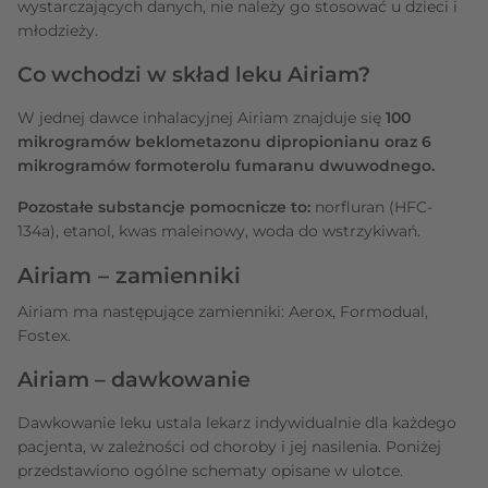
wystarczających danych, nie należy go stosować u dzieci i
młodzieży.
Co wchodzi w skład leku Airiam?
W jednej dawce inhalacyjnej Airiam znajduje się
100
mikrogramów beklometazonu dipropionianu oraz 6
mikrogramów formoterolu fumaranu dwuwodnego.
Pozostałe substancje pomocnicze to:
norfluran (HFC-
134a), etanol, kwas maleinowy, woda do wstrzykiwań.
Airiam – zamienniki
Airiam ma następujące zamienniki: Aerox, Formodual,
Fostex.
Airiam – dawkowanie
Dawkowanie leku ustala lekarz indywidualnie dla każdego
pacjenta, w zależności od choroby i jej nasilenia. Poniżej
przedstawiono ogólne schematy opisane w ulotce.