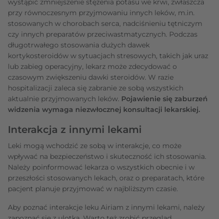
wystąpić zmniejszenie stężenia potasu we krwi, zwłaszcza
przy równoczesnym przyjmowaniu innych leków, m.in.
stosowanych w chorobach serca, nadciśnieniu tętniczym
czy innych preparatów przeciwastmatycznych. Podczas
długotrwałego stosowania dużych dawek
kortykosteroidów w sytuacjach stresowych, takich jak uraz
lub zabieg operacyjny, lekarz może zdecydować o
czasowym zwiększeniu dawki steroidów. W razie
hospitalizacji zaleca się zabranie ze sobą wszystkich
aktualnie przyjmowanych leków.
Pojawienie się zaburzeń
widzenia wymaga niezwłocznej konsultacji lekarskiej.
Interakcja z innymi lekami
Leki mogą wchodzić ze sobą w interakcje, co może
wpływać na bezpieczeństwo i skuteczność ich stosowania.
Należy poinformować lekarza o wszystkich obecnie i w
przeszłości stosowanych lekach, oraz o preparatach, które
pacjent planuje przyjmować w najbliższym czasie.
Aby poznać interakcje leku Airiam z innymi lekami, należy
zapoznać się z ulotką. Warto też zrobić przegląd