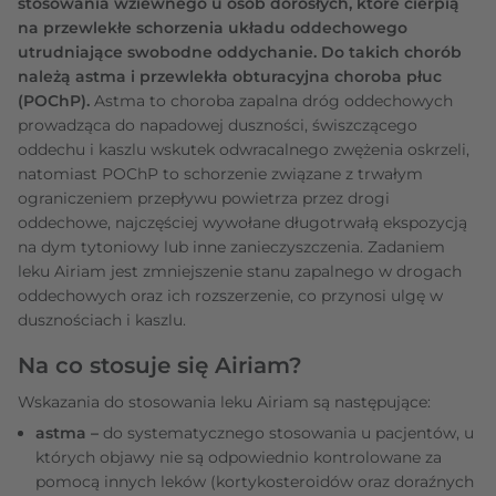
stosowania wziewnego u osób dorosłych, które cierpią
na przewlekłe schorzenia układu oddechowego
utrudniające swobodne oddychanie. Do takich chorób
należą astma i przewlekła obturacyjna choroba płuc
(POChP).
Astma to choroba zapalna dróg oddechowych
prowadząca do napadowej duszności, świszczącego
oddechu i kaszlu wskutek odwracalnego zwężenia oskrzeli,
natomiast POChP to schorzenie związane z trwałym
ograniczeniem przepływu powietrza przez drogi
oddechowe, najczęściej wywołane długotrwałą ekspozycją
na dym tytoniowy lub inne zanieczyszczenia. Zadaniem
leku Airiam jest zmniejszenie stanu zapalnego w drogach
oddechowych oraz ich rozszerzenie, co przynosi ulgę w
dusznościach i kaszlu.
Na co stosuje się Airiam?
Wskazania do stosowania leku Airiam są następujące:
astma –
do systematycznego stosowania u pacjentów, u
których objawy nie są odpowiednio kontrolowane za
pomocą innych leków (kortykosteroidów oraz doraźnych