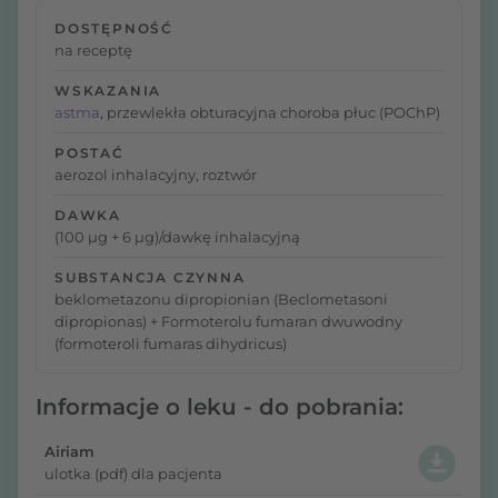
DOSTĘPNOŚĆ
na receptę
WSKAZANIA
astma
, przewlekła obturacyjna choroba płuc (POChP)
POSTAĆ
aerozol inhalacyjny, roztwór
DAWKA
(100 µg + 6 µg)/dawkę inhalacyjną
SUBSTANCJA CZYNNA
beklometazonu dipropionian (Beclometasoni
dipropionas) + Formoterolu fumaran dwuwodny
(formoteroli fumaras dihydricus)
Informacje o leku - do pobrania:
Airiam
ulotka (pdf) dla pacjenta