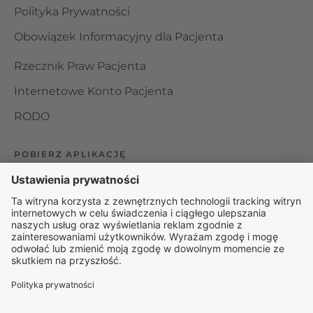
Polityka Prywatności
Obowiązek Informacyjny dla Pacjenta
Rzecznik Praw Pacjenta
Internetowe Konto Pacjenta
RODO
POBIERZ APLIKACJĘ
Organizator udzielania świadczeń telemedycznych jest
podmiotem leczniczym w rozumieniu ustawy z dnia 15
kwietnia 2011 roku o działalności leczniczej, wpisanym do
rejestru podmiotów wykonujących działalność leczniczą pod
numerem: 000000229172.