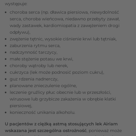
występuje:
choroba serca (np. dławica piersiowa, niewydolność
serca, choroba wieńcowa, niedawno przebyty zawał,
wady zastawek, kardiomiopatia z zawężeniem drogi
odpływu),
zwężenie tętnic, wysokie ciśnienie krwi lub tętniak,
zaburzenia rytmu serca,
nadczynność tarczycy,
małe stężenie potasu we krwi,
choroby wątroby lub nerek,
cukrzyca (lek może podnosić poziom cukru),
guz rdzenia nadnerczy,
planowane znieczulenie ogólne,
leczenie gruźlicy płuc obecnie lub w przeszłości,
wirusowe lub grzybicze zakażenia w obrębie klatki
piersiowej,
konieczność unikania alkoholu.
U pacjentów z ciężką astmą stosujących lek Airiam
wskazana jest szczególna ostrożność
, ponieważ może