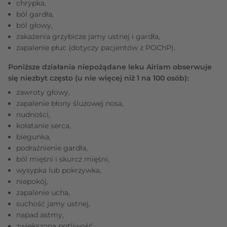
chrypka,
ból gardła,
ból głowy,
zakażenia grzybicze jamy ustnej i gardła,
zapalenie płuc (dotyczy pacjentów z POChP).
Poniższe działania niepożądane leku Airiam obserwuje
się niezbyt często (u nie więcej niż 1 na 100 osób):
zawroty głowy,
zapalenie błony śluzowej nosa,
nudności,
kołatanie serca,
biegunka,
podrażnienie gardła,
ból mięśni i skurcz mięśni,
wysypka lub pokrzywka,
niepokój,
zapalenie ucha,
suchość jamy ustnej,
napad astmy,
zwiększona potliwość,