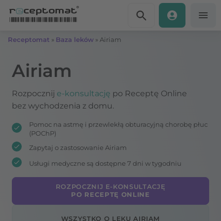
Przejdź do treści
Receptomat
»
Baza leków
»
Airiam
Airiam
Rozpocznij
e-konsultację
po Receptę Online
bez wychodzenia z domu.
Pomoc na astmę i przewlekłą obturacyjną chorobę płuc
(POChP)
Zapytaj o zastosowanie Airiam
Usługi medyczne są dostępne 7 dni w tygodniu
ROZPOCZNIJ E-KONSULTACJĘ
PO RECEPTĘ ONLINE
WSZYSTKO O LEKU AIRIAM