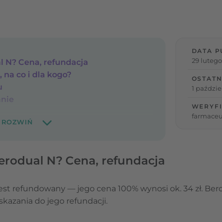
DATA P
29 lutego
al N? Cena, refundacja
 na co i dla kogo?
OSTATN
u
1 paździe
nie
WERYFI
farmaceu
Berodual N? Cena, refundacja
est refundowany — jego cena 100% wynosi ok. 34 zł. Bero
skazania do jego refundacji.