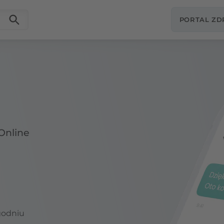
PORTAL Z
Online
godniu