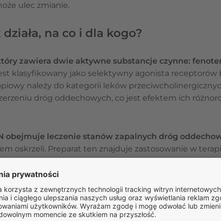
może ulec zmianie.
działa, na co i dla kogo?
który zawiera dwie aktywne substancje czynne: fenote
 jest klasyfikowany jako selektywny agonista receptorów
piowy należy do kategorii leków przeciwcholinergicznyc
zszerzeniu dróg oddechowych, co jest efektem ich róż
N obejmuje leczenie stanów zapalnych dróg oddecho
m oskrzeli. Preparat ten znajduje zastosowanie w terapi
ewlekłych schorzeń obturacyjnych dróg oddechowych z
go zapalenia oskrzeli.
ZAPYTAJ O LEK