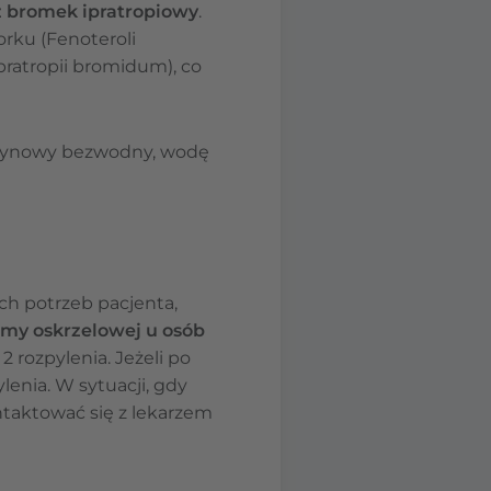
z bromek ipratropiowy
.
rku (Fenoteroli
atropii bromidum), co
trynowy bezwodny, wodę
h potrzeb pacjenta,
my oskrzelowej u osób
 rozpylenia. Jeżeli po
lenia. W sytuacji, gdy
ntaktować się z lekarzem