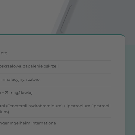
eptę
oskrzelowa, zapalenie oskrzeli
 inhalacyjny, roztwór
 + 21 mcg/dawkę
rol (Fenoteroli hydrobromidum) + ipratropium (ipratropii
dum)
nger Ingelheim Internationa