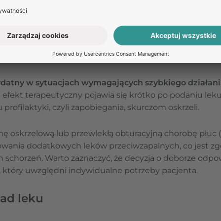
Masz pytania dotyczące leku?
Zadaj je naszym specjali
Odpowiedź na pytanie nie stanowi porady medycznej. W celu uzyska
medycznej umów się na teleporadę w Receptomat.
ZAPYTAJ O LEK
ydatny w sytuacjach wymagających szybkiego działania,
e efekt terapeutyczny pojawia się krótko po podaniu le
profilaktyki, czyli zapobiegania, skurczom oskrzeli.
tmę oskrzelową lub przewlekłą obturacyjną chorobę płu
sowania dodatkowych leków przeciwzapalnych, co jest z
h schorzeń. Warto zaznaczyć, że decyzja o doborze odpo
a, który uwzględni indywidualne potrzeby pacjenta.
ad leku