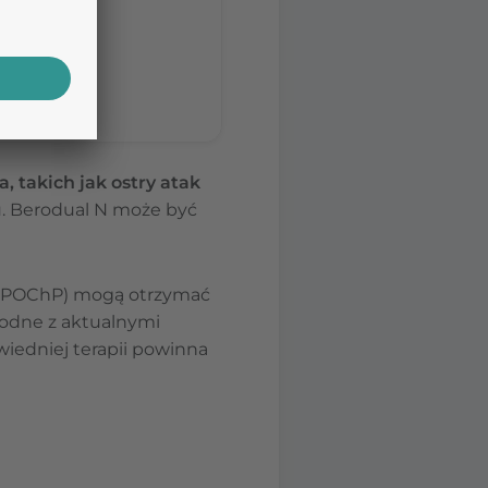
stom.
nia porady
 takich jak ostry atak
ku. Berodual N może być
c (POChP) mogą otrzymać
godne z aktualnymi
wiedniej terapii powinna