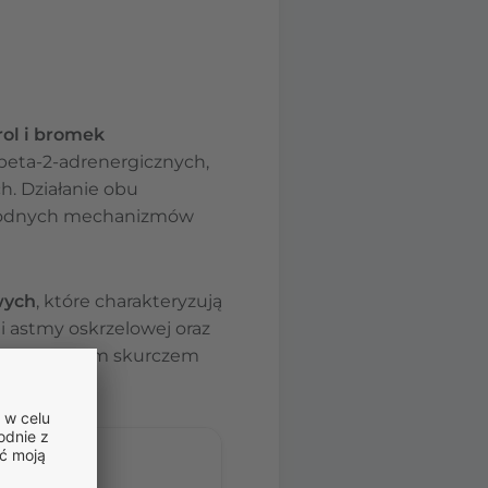
rol i bromek
 beta-2-adrenergicznych,
h. Działanie obu
norodnych mechanizmów
wych
, które charakteryzują
i astmy oskrzelowej oraz
 odwracalnym skurczem