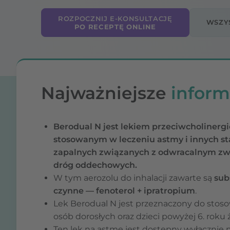
ROZPOCZNIJ E-KONSULTACJĘ
WSZY
PO RECEPTĘ ONLINE
Najważniejsze
inform
Berodual N jest lekiem przeciwcholinerg
stosowanym w leczeniu astmy i innych s
zapalnych związanych z odwracalnym z
dróg oddechowych.
W tym aerozolu do inhalacji zawarte są
sub
czynne — fenoterol + ipratropium
.
Lek Berodual N jest przeznaczony do stoso
osób dorosłych oraz dzieci powyżej 6. roku ż
Ten lek na astmę jest dostępny wyłącznie 