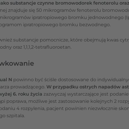
jako substancje czynne bromowodorek fenoterolu ora
jnej znajduje się 50 mikrogramów fenoterolu bromowodo
mikrogramów ipratropiowego bromku jednowodnego (Ipr
rogramom ipratropiowego bromku bezwodnego.
wnież substancje pomocnicze, które obejmują kwas cy
ny oraz 1,1,1,2-tetrafluoroetan.
awkowanie
ual N
powinno być ściśle dostosowane do indywidualnyc
karza prowadzącego.
W przypadku ostrych napadów ast
wyżej 6. roku życia
zazwyczaj wystarczające jest podanie 2
pi poprawa, możliwe jest zastosowanie kolejnych 2 rozpy
odaniu 4 rozpylenia, pacjent powinien niezwłocznie sko
go szpitala.