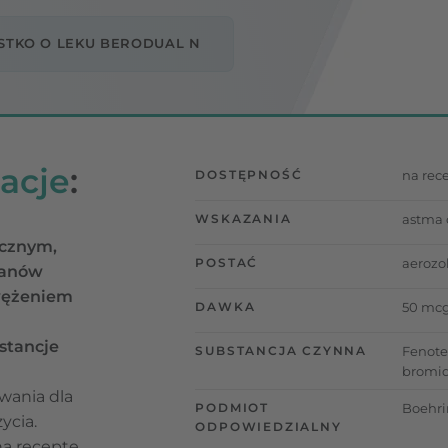
STKO O LEKU BERODUAL N
acje
:
DOSTĘPNOŚĆ
na rec
WSKAZANIA
astma 
icznym,
POSTAĆ
aerozol
tanów
wężeniem
DAWKA
50 mcg
stancje
SUBSTANCJA CZYNNA
Fenote
bromi
wania dla
PODMIOT
Boehri
ycia.
ODPOWIEDZIALNY
na receptę.