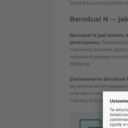
Cena leku w przyszłości 
Berodual N — jak 
Berodual N jest lekiem, 
ipratropiowy
. Fenoterol
natomiast bromek ipratro
substancji polega na ro
działania.
Zastosowanie Berodual 
się odwracalnym zwężenie
w leczeniu objawów prz
oskrzeli, w tym przewlekłe