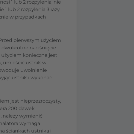
i 1 lub 2 rozpylenia, nie
 1 lub 2 rozpylenia 3 razy
cznie w przypadkach
 Przed pierwszym użyciem
 dwukrotne naciśnięcie.
m użyciem konieczne jest
, umieścić ustnik w
powoduje uwolnienie
wyjąć ustnik i wykonać
em jest nieprzezroczysty,
iera 200 dawek
, należy wymienić
inhalatora wymaga
na ściankach ustnika i