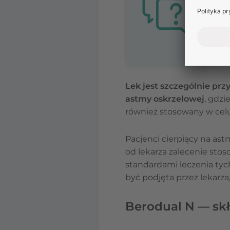
Lek jest szczególnie prz
astmy oskrzelowej
, gdzi
również stosowany w celu 
Pacjenci cierpiący na as
od lekarza zalecenie sto
standardami leczenia tyc
być podjęta przez lekarz
Berodual N — skł