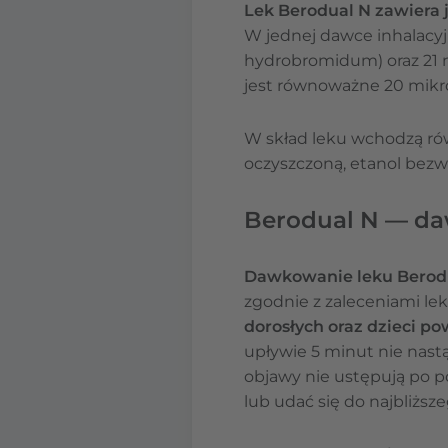
Lek Berodual N zawiera 
W jednej dawce inhalacy
hydrobromidum) oraz 21 
jest równoważne 20 mik
W skład leku wchodzą ró
oczyszczoną, etanol bezwod
Berodual N — d
Dawkowanie leku Berod
zgodnie z zaleceniami le
dorosłych oraz dzieci po
upływie 5 minut nie nastą
objawy nie ustępują po p
lub udać się do najbliższe