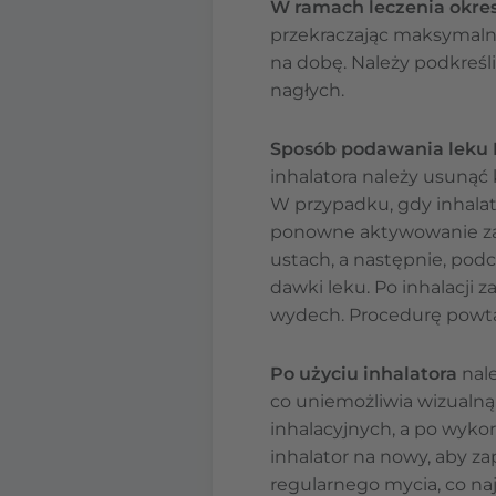
W ramach leczenia okre
przekraczając maksymalnej 
na dobę. Należy podkreśl
nagłych.
Sposób podawania leku 
inhalatora należy usunąć
W przypadku, gdy inhalat
ponowne aktywowanie zaw
ustach, a następnie, po
dawki leku. Po inhalacji 
wydech. Procedurę powtarz
Po użyciu inhalatora
nale
co uniemożliwia wizualną
inhalacyjnych, a po wyko
inhalator na nowy, aby z
regularnego mycia, co naj