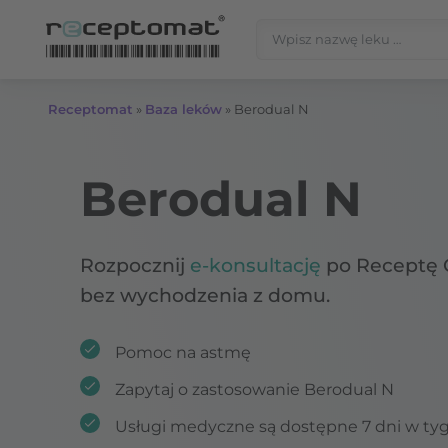
Przejdź do treści
Szukaj:
Receptomat
»
Baza leków
»
Berodual N
Berodual N
Rozpocznij
e-konsultację
po Receptę 
bez wychodzenia z domu.
Pomoc na astmę
Zapytaj o zastosowanie Berodual N
Usługi medyczne są dostępne 7 dni w ty