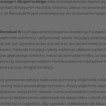
sowego i długotrwałego
zalecana pojedyncza dawka wynos
ilości 8 rozpyleń na dobę. Średnio, zaleca się stosowanie
ić, że Berodual N jest przeznaczony do stosowania wyłą
Berodual N
wymaga przestrzegania określonych zasad.
 kapturek ochronny i aktywować zawór dozujący poprzez
or nie był używany przez ponad trzy dni, przed kolejny
oru. Podczas inhalacji należy wykonać głęboki wydech
dczas głębokiego wdechu, nacisnąć dno pojemnika, co s
zaleca się wstrzymać oddech na kilka sekund, następnie 
a się przy drugiej inhalacji.
ży ponownie założyć kapturek ochronny. Pojemnik z leki
 ocenę ilości pozostałego roztworu. Nowy pojemnik zaw
rzystaniu wszystkich dawek, mimo pozostałości roztworu
apewnić dostarczenie odpowiedniej dawki leku. Ustnik 
mniej raz w tygodniu, aby zapobiec odkładaniu się leku 