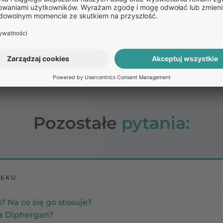
emat interakcji leku Diphergan znajdują się w ulotce i 
Pozostałe
pytania:
LEKU
? Na co się go stosuje?
na Diphergan?