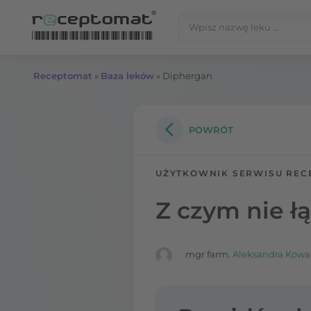
Przejdź do treści
Szukaj:
Receptomat
»
Baza leków
»
Diphergan
POWRÓT
UŻYTKOWNIK SERWISU REC
Z czym nie ł
mgr farm.
Aleksandra Kowa