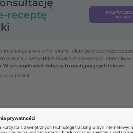
konsultację
e-receptę
ROZPOCZNI
PO REC
ki
interakcje z wieloma lekami, dlatego przed rozpoczęcie
armaceutę o wszystkich lekach stosowanych obecnie, w o
a.
W szczególności dotyczy to następujących leków:
ydazy (MAO),
,
ytm serca,