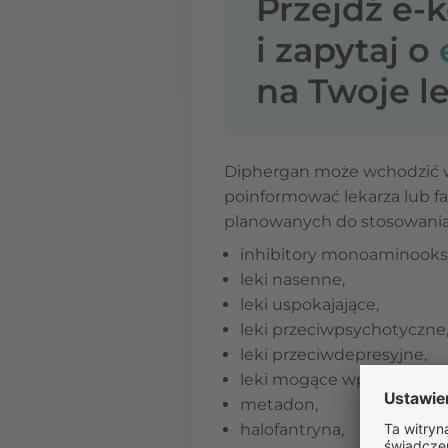
Przejdź e-
i zapytaj o
na Twoje le
Diphergan może wchodzić w 
poinformować lekarza lub f
planowanych do stosowani
inhibitory monoaminooks
leki nasenne,
leki uspokajające,
leki przeciwpsychotyczne
leki przeciwdepresyjne,
leki mogące wpływać na r
metadon,
halofantryna,