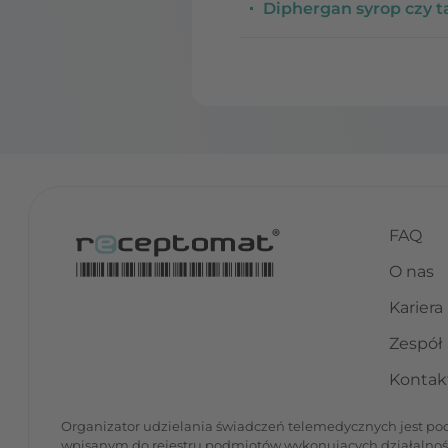
Diphergan syrop czy ta
FAQ
O nas
Kariera
Zespół
Kontak
Organizator udzielania świadczeń telemedycznych jest podm
wpisanym do rejestru podmiotów wykonujących działalno