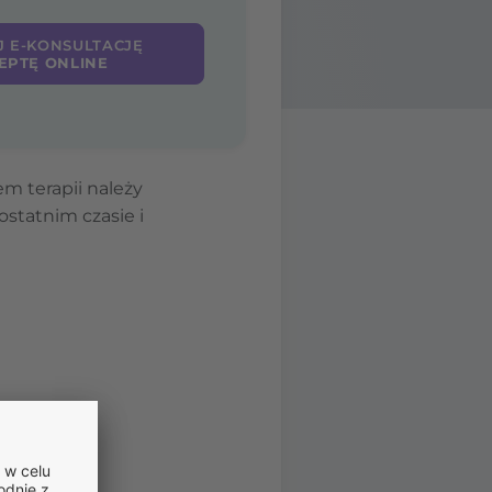
J E-KONSULTACJĘ
EPTĘ ONLINE
m terapii należy
statnim czasie i