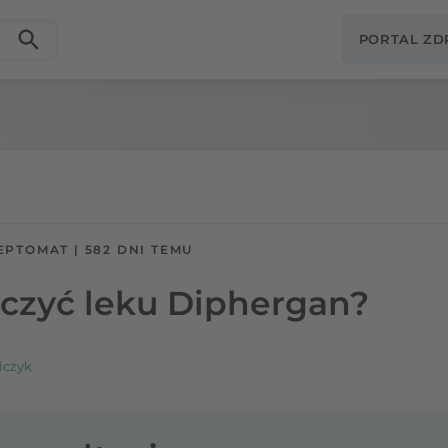
PORTAL Z
EPTOMAT
|
582 DNI TEMU
ączyć leku Diphergan?
lczyk