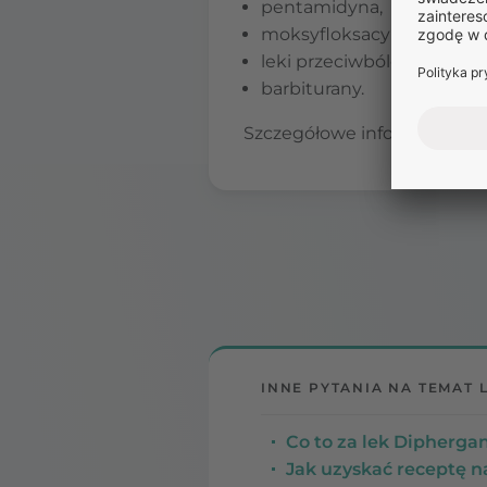
pentamidyna,
moksyfloksacyna,
leki przeciwbólowe,
barbiturany.
Szczegółowe informacje na t
INNE PYTANIA NA TEMAT 
Co to za lek Diphergan
Jak uzyskać receptę 