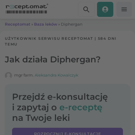
Przejdź do treści
Receptomat
»
Baza leków
»
Diphergan
UŻYTKOWNIK SERWISU RECEPTOMAT
|
584 DNI
TEMU
Jak działa Diphergan?
mgr farm.
Aleksandra Kowalczyk
Przejdź e-konsultację
i zapytaj o
e-receptę
na Twoje leki
ROZPOCZNIJ E-KONSULTACJĘ