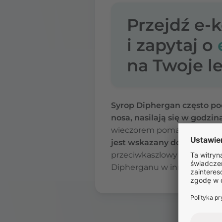
Przejdź e-
i zapytaj o
na Twoje le
Syrop Diphergan często pod
nosa, nasilają się w godzi
wieczorem pomaga uniknąć 
jest wskazany do stosowan
przeciwkaszlowy i poinform
Dipherganu w innym celu, ni