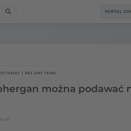
PORTAL Z
EPTOMAT
|
583 DNI TEMU
iphergan można podawać n
lczyk