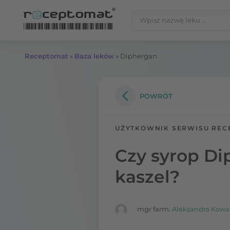
Przejdź do treści
Szukaj:
Receptomat
»
Baza leków
»
Diphergan
POWRÓT
UŻYTKOWNIK SERWISU REC
Czy syrop D
kaszel?
mgr farm.
Aleksandra Kowa