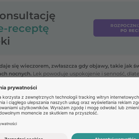
konsultację
e-receptę
ROZPOCZNI
PO REC
ki
aje się wieczorem, zwłaszcza gdy objawy, takie jak św
nach nocnych.
Lek powoduje uspokojenie i senność, dla
zaburzeń koncentracji w ciągu dnia.
Należy jednak pod
ia w leczeniu kaszlu.
Po zbadaniu dziecka lekarz dobie
uje o zasadach stosowania tego preparatu. Nie należy s
ż został zlecony, ze względu na ryzyko wystąpienia dzi