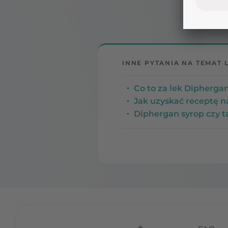
INNE PYTANIA NA TEMAT 
Co to za lek Diphergan
Jak uzyskać receptę 
Diphergan syrop czy ta