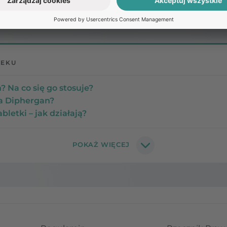
Pozostałe
pytania:
LEKU
? Na co się go stosuje?
na Diphergan?
bletki – jak działają?