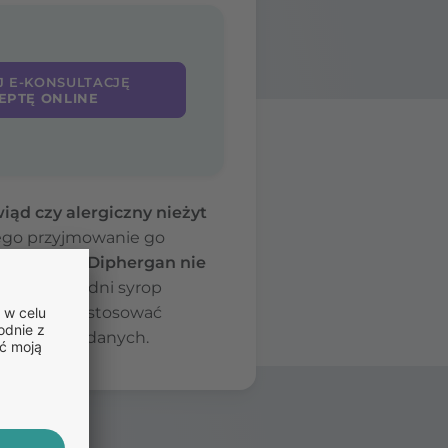
J E-KONSULTACJĘ
EPTĘ ONLINE
iąd czy alergiczny nieżyt
tego przyjmowanie go
kreślić, że Diphergan nie
rze odpowiedni syrop
amodzielnie stosować
ałań niepożądanych.