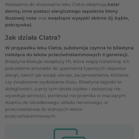
Wskazania do stosowania leku Clatra obejmują
katar
sienny,
inne postaci alergicznego zapalenia błony
śluzowej nosa
oraz
swędzące wysypki skórne (tj. bąble,
pokrzywka).
Jak działa Clatra?
W przypadku leku Clatra, substancja czynna to bilastyna
należąca do leków przeciwhistaminowych II generacji.
Bilastyna blokuje receptory H1, które wiążą histaminę. Ich
pobudzenie prowadzi do ujawnienia typowych objawów
alergii, takich jak świąd, obrzęk, zaczerwienienie, kichanie
czy zwiększone wydzielanie śluzu. Bilastyna łagodzi te
dolegliwości, a przy tym działa szybko i zazwyczaj nie
wywołuje senności, ponieważ nie przenika w znaczącym
stopniu do ośrodkowego układu nerwowego, w
przeciwieństwie do starszych leków
przeciwhistaminowych.