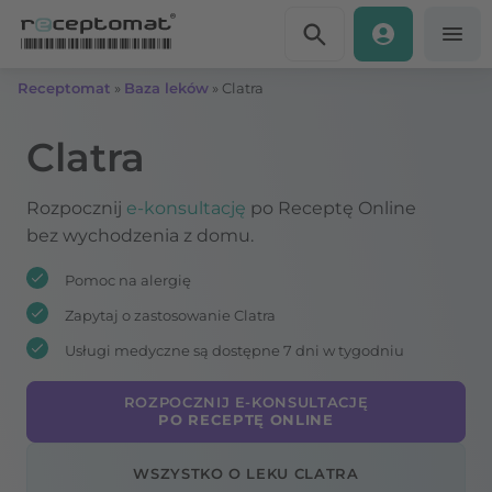
Przejdź do treści
Receptomat
»
Baza leków
»
Clatra
Clatra
Rozpocznij
e-konsultację
po Receptę Online
bez wychodzenia z domu.
Pomoc na alergię
Zapytaj o zastosowanie Clatra
Usługi medyczne są dostępne 7 dni w tygodniu
ROZPOCZNIJ E-KONSULTACJĘ
PO RECEPTĘ ONLINE
WSZYSTKO O LEKU CLATRA