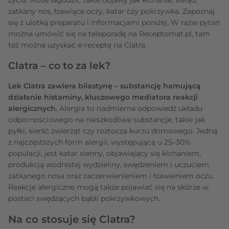
zatkany nos, łzawiące oczy, katar czy pokrzywka. Zapoznaj
się z ulotką preparatu i informacjami poniżej. W razie pytań
można umówić się na teleporadę na Receptomat.pl, tam
też można uzyskać e-receptę na Clatra.
Clatra – co to za lek?
Lek Clatra zawiera bilastynę – substancję hamującą
działanie histaminy, kluczowego mediatora reakcji
alergicznych.
Alergia to nadmierna odpowiedź układu
odpornościowego na nieszkodliwe substancje, takie jak
pyłki, sierść zwierząt czy roztocza kurzu domowego. Jedną
z najczęstszych form alergii, występującą u 25–30%
populacji, jest katar sienny, objawiający się kichaniem,
produkcją wodnistej wydzieliny, swędzeniem i uczuciem
zatkanego nosa oraz zaczerwienieniem i łzawieniem oczu.
Reakcje alergiczne mogą także pojawiać się na skórze w
postaci swędzących bąbli pokrzywkowych.
Na co stosuje się Clatra?