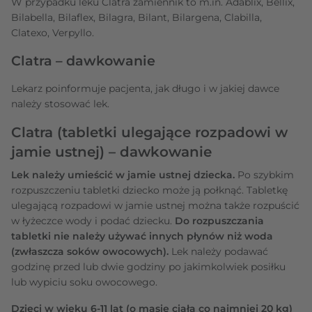
W przypadku leku Clatra zamiennik to m.in. Adablix, Bellix,
Bilabella, Bilaflex, Bilagra, Bilant, Bilargena, Clabilla,
Clatexo, Verpyllo.
Clatra – dawkowanie
Lekarz poinformuje pacjenta, jak długo i w jakiej dawce
należy stosować lek.
Clatra (tabletki ulegające rozpadowi w
jamie ustnej) – dawkowanie
Lek należy umieścić w jamie ustnej dziecka.
Po szybkim
rozpuszczeniu tabletki dziecko może ją połknąć. Tabletkę
ulegającą rozpadowi w jamie ustnej można także rozpuścić
w łyżeczce wody i podać dziecku.
Do rozpuszczania
tabletki nie należy używać innych płynów niż woda
(zwłaszcza soków owocowych).
Lek należy podawać
godzinę przed lub dwie godziny po jakimkolwiek posiłku
lub wypiciu soku owocowego.
Dzieci w wieku 6-11 lat (o masie ciała co najmniej 20 kg)