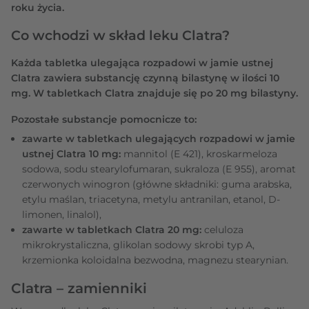
roku życia.
Co wchodzi w skład leku Clatra?
Każda tabletka ulegająca rozpadowi w jamie ustnej
Clatra zawiera substancję czynną bilastynę w ilości 10
mg. W tabletkach Clatra znajduje się po 20 mg bilastyny.
Pozostałe substancje pomocnicze to:
zawarte w tabletkach ulegających rozpadowi w jamie
ustnej Clatra 10 mg:
mannitol (E 421), kroskarmeloza
sodowa, sodu stearylofumaran, sukraloza (E 955), aromat
czerwonych winogron (główne składniki: guma arabska,
etylu maślan, triacetyna, metylu antranilan, etanol, D-
limonen, linalol),
zawarte w tabletkach Clatra 20 mg:
celuloza
mikrokrystaliczna, glikolan sodowy skrobi typ A,
krzemionka koloidalna bezwodna, magnezu stearynian.
Clatra – zamienniki