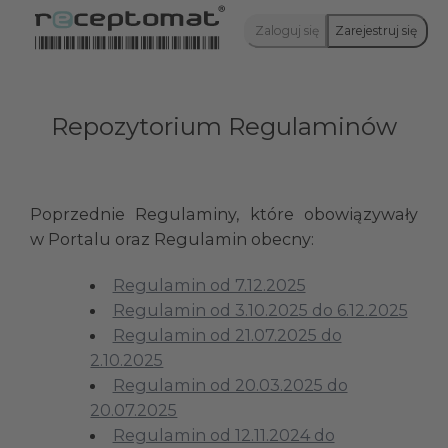
Zaloguj się
Zarejestruj się
Repozytorium Regulaminów
Poprzednie Regulaminy, które obowiązywały
w Portalu oraz Regulamin obecny:
Regulamin od 7.12.2025
Regulamin od 3.10.2025 do 6.12.2025
Regulamin od 21.07.2025 do
2.10.2025
Regulamin od 20.03.2025 do
20.07.2025
Regulamin od 12.11.2024 do