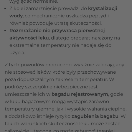
wyglądać normalnie.
Z kolei zamarznięcie prowadzi do
krystalizacji
wody
, co mechanicznie uszkadza peptyd i
również powoduje utratę skuteczności.
Rozmrażanie nie przywraca pierwotnej
aktywności leku
, dlatego preparat narażony na
ekstremalne temperatury nie nadaje się do
użycia.
Z tych powodów producenci wyraźnie zalecają, aby
nie stosować leków, które były przechowywane
poza dopuszczalnym zakresem temperatur. W
podróży szczególnie niebezpieczne jest
umieszczanie ich w
bagażu rejestrowanym
, gdzie
w luku bagażowym mogą wystąpić zarówno
temperatury ujemne, jak i wysokie wahania cieplne,
a dodatkowo istnieje ryzyko
zagubienia bagażu
. W
takich warunkach skuteczność leku może zostać
całkowicie utracona, co może zaburzyć terapię i