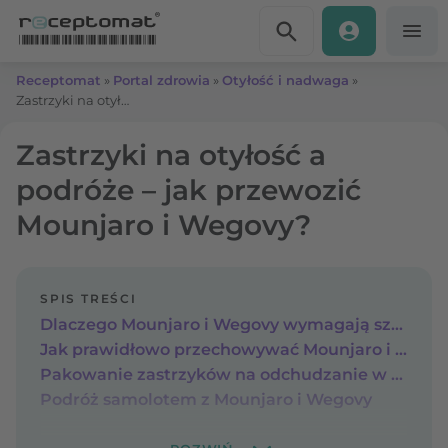
Przejdź do treści
Receptomat
»
Portal zdrowia
»
Otyłość i nadwaga
»
Zastrzyki na otyłość a podróże – jak przewozić Mounjaro i Wegovy?
Zastrzyki na otyłość a
podróże – jak przewozić
Mounjaro i Wegovy?
SPIS TREŚCI
Dlaczego Mounjaro i Wegovy wymagają szczególnego traktowania w podróży?
Jak prawidłowo przechowywać Mounjaro i Wegovy – w domu i w podróży
Pakowanie zastrzyków na odchudzanie w podróży – krok po kroku
Podróż samolotem z Mounjaro i Wegovy