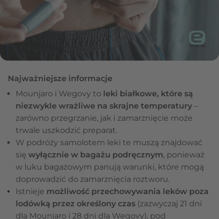
Najważniejsze informacje
Mounjaro i Wegovy to
leki białkowe, które są
niezwykle wrażliwe na skrajne temperatury
–
zarówno przegrzanie, jak i zamarznięcie może
trwale uszkodzić preparat.
W podróży samolotem leki te muszą znajdować
się
wyłącznie w bagażu podręcznym
, ponieważ
w luku bagażowym panują warunki, które mogą
doprowadzić do zamarznięcia roztworu.
Istnieje
możliwość przechowywania leków poza
lodówką przez określony czas
(zazwyczaj 21 dni
dla Mounjaro i 28 dni dla Wegovy), pod