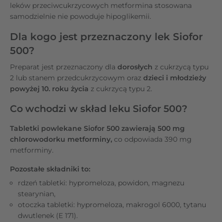
leków przeciwcukrzycowych metformina stosowana
samodzielnie nie powoduje hipoglikemii.
Dla kogo jest przeznaczony lek Siofor
500?
Preparat jest przeznaczony dla
dorosłych
z cukrzycą typu
2 lub stanem przedcukrzycowym oraz
dzieci i młodzieży
powyżej 10. roku życia
z cukrzycą typu 2.
Co wchodzi w skład leku Siofor 500?
Tabletki powlekane Siofor 500 zawierają 500 mg
chlorowodorku metforminy,
co odpowiada 390 mg
metforminy.
Pozostałe składniki to:
rdzeń tabletki: hypromeloza, powidon, magnezu
stearynian,
otoczka tabletki: hypromeloza, makrogol 6000, tytanu
dwutlenek (E 171).