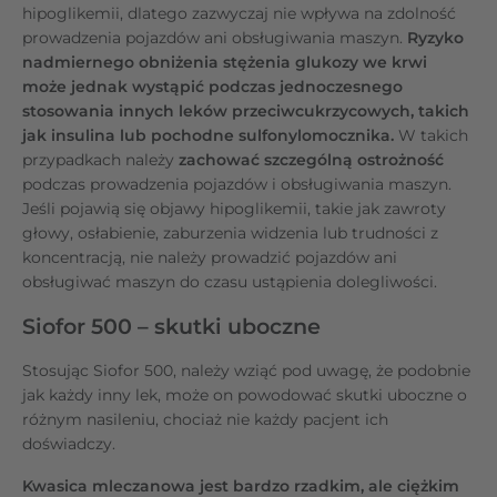
hipoglikemii, dlatego zazwyczaj nie wpływa na zdolność
prowadzenia pojazdów ani obsługiwania maszyn.
Ryzyko
nadmiernego obniżenia stężenia glukozy we krwi
może jednak wystąpić podczas jednoczesnego
stosowania innych leków przeciwcukrzycowych, takich
jak insulina lub pochodne sulfonylomocznika.
W takich
przypadkach należy
zachować szczególną ostrożność
podczas prowadzenia pojazdów i obsługiwania maszyn.
Jeśli pojawią się objawy hipoglikemii, takie jak zawroty
głowy, osłabienie, zaburzenia widzenia lub trudności z
koncentracją, nie należy prowadzić pojazdów ani
obsługiwać maszyn do czasu ustąpienia dolegliwości.
Siofor 500 – skutki uboczne
Stosując Siofor 500, należy wziąć pod uwagę, że podobnie
jak każdy inny lek, może on powodować skutki uboczne o
różnym nasileniu, chociaż nie każdy pacjent ich
doświadczy.
Kwasica mleczanowa jest bardzo rzadkim, ale ciężkim