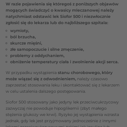
W razie pojawienia się któregoś z poniższych objawów
mogących świadczyć o kwasicy mleczanowej należy
natychmiast odstawić lek Siofor 500 i niezwłocznie
zgłosić się do lekarza lub do najbliższego szpitala:
wymioty,
ból brzucha,
skurcze mięśni,
złe samopoczucie i silne zmęczenie,
problemy z oddychaniem,
obniżenie temperatury ciała i zwolnienie akcji serca.
W przypadku wystąpienia
stanu chorobowego, który
może wiązać się z odwodnieniem,
należy czasowo
zaprzestać stosowania leku i skontaktować się z lekarzem
w celu ustalenia dalszego postępowania.
Siofor 500 stosowany jako jedyny lek przeciwcukrzycowy
zazwyczaj nie powoduje hipoglikemii (zbyt małego
stężenia glukozy we krwi). Ryzyko jej wystąpienia wzrasta
jednak, gdy lek jest przyjmowany jednocześnie z innymi
lekami przeciwcukrzycowymi, takimi jak insulina lub