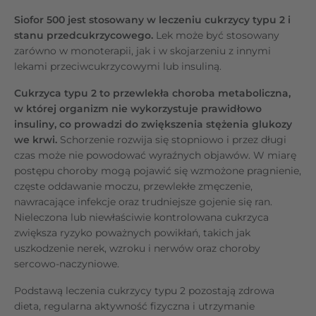
Siofor 500 jest stosowany w leczeniu cukrzycy typu 2 i
stanu przedcukrzycowego.
Lek może być stosowany
zarówno w monoterapii, jak i w skojarzeniu z innymi
lekami przeciwcukrzycowymi lub insuliną.
Cukrzyca typu 2 to przewlekła choroba metaboliczna,
w której organizm nie wykorzystuje prawidłowo
insuliny, co prowadzi do zwiększenia stężenia glukozy
we krwi.
Schorzenie rozwija się stopniowo i przez długi
czas może nie powodować wyraźnych objawów. W miarę
postępu choroby mogą pojawić się wzmożone pragnienie,
częste oddawanie moczu, przewlekłe zmęczenie,
nawracające infekcje oraz trudniejsze gojenie się ran.
Nieleczona lub niewłaściwie kontrolowana cukrzyca
zwiększa ryzyko poważnych powikłań, takich jak
uszkodzenie nerek, wzroku i nerwów oraz choroby
sercowo-naczyniowe.
Podstawą leczenia cukrzycy typu 2 pozostają zdrowa
dieta, regularna aktywność fizyczna i utrzymanie