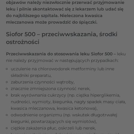
objawów należy niezwłocznie przerwać przyjmowanie
leku i pilnie skontaktować się z lekarzem lub udać się
do najbliższego szpitala. Nieleczona kwasica
mleczanowa może prowadzić do śpiączki.
Siofor 500 – przeciwwskazania, środki
ostrożności
Przeciwwskazania do stosowania leku Siofor 500 –
leku
nie należy przyjmować w następujących przypadkach:
uczulenie na chlorowodorek metforminy lub inne
składniki preparatu,
zaburzenia czynności wątroby,
znacznie zmniejszona czynność nerek,
brak wyrównania cukrzycy (np. ciężka hiperglikemia,
nudności, wymioty, biegunka, nagły spadek masy ciała,
kwasica mleczanowa, kwasica ketonowa),
odwodnienie organizmu (np. wskutek długotrwałej
biegunki, powtarzających się wymiotów),
ciężkie zakażenia płuc, oskrzeli lub nerek,