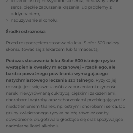
leczenie ostrej niewydolności serca, niedawny zawał
serca, ciężkie zaburzenia krążenia lub problemy z
oddychaniem,
nadużywanie alkoholu.
Środki ostrożności:
Przed rozpoczęciem stosowania leku Siofor 500 należy
skonsultować się z lekarzem lub farmaceutą.
Podczas stosowania leku Siofor 500 istnieje ryzyko
wystąpienia kwasicy mleczanowej – rzadkiego, ale
bardzo poważnego powikłania wymagającego
natychmiastowego leczenia szpitalnego.
Ryzyko jej
rozwoju jest większe u osób z zaburzeniami czynności
nerek, niewyrównaną cukrzycą, ciężkimi zakażeniami,
chorobami wątroby oraz schorzeniami przebiegającymi z
niedotlenieniem tkanek, np. ostrymi chorobami serca. Do
grupy zwiększonego ryzyka należą również osoby
odwodnione, długotrwale głodzące się oraz spożywające
nadmierne ilości alkoholu.