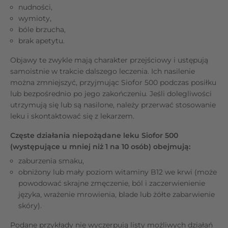
nudności,
wymioty,
bóle brzucha,
brak apetytu.
Objawy te zwykle mają charakter przejściowy i ustępują
samoistnie w trakcie dalszego leczenia. Ich nasilenie
można zmniejszyć, przyjmując Siofor 500 podczas posiłku
lub bezpośrednio po jego zakończeniu. Jeśli dolegliwości
utrzymują się lub są nasilone, należy przerwać stosowanie
leku i skontaktować się z lekarzem.
Częste działania niepożądane leku Siofor 500
(występujące u mniej niż 1 na 10 osób) obejmują:
zaburzenia smaku,
obniżony lub mały poziom witaminy B12 we krwi (może
powodować skrajne zmęczenie, ból i zaczerwienienie
języka, wrażenie mrowienia, blade lub żółte zabarwienie
skóry).
Podane przykłady nie wyczerpują listy możliwych działań