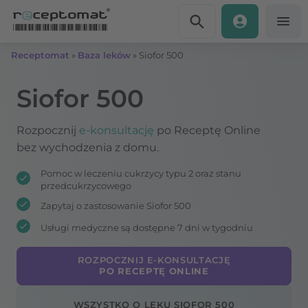
Przejdź do treści
Receptomat
»
Baza leków
»
Siofor 500
Siofor 500
Rozpocznij
e-konsultację
po Receptę Online
bez wychodzenia z domu.
Pomoc w leczeniu cukrzycy typu 2 oraz stanu
przedcukrzycowego
Zapytaj o zastosowanie Siofor 500
Usługi medyczne są dostępne 7 dni w tygodniu
ROZPOCZNIJ E-KONSULTACJĘ
PO RECEPTĘ ONLINE
WSZYSTKO O LEKU SIOFOR 500