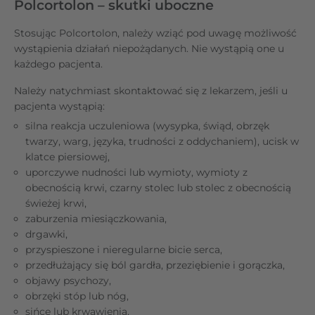
Polcortolon – skutki uboczne
Stosując Polcortolon, należy wziąć pod uwagę możliwość
wystąpienia działań niepożądanych. Nie wystąpią one u
każdego pacjenta.
Należy natychmiast skontaktować się z lekarzem, jeśli u
pacjenta wystąpią:
silna reakcja uczuleniowa (wysypka, świąd, obrzęk
twarzy, warg, języka, trudności z oddychaniem), ucisk w
klatce piersiowej,
uporczywe nudności lub wymioty, wymioty z
obecnością krwi, czarny stolec lub stolec z obecnością
świeżej krwi,
zaburzenia miesiączkowania,
drgawki,
przyspieszone i nieregularne bicie serca,
przedłużający się ból gardła, przeziębienie i gorączka,
objawy psychozy,
obrzęki stóp lub nóg,
sińce lub krwawienia,