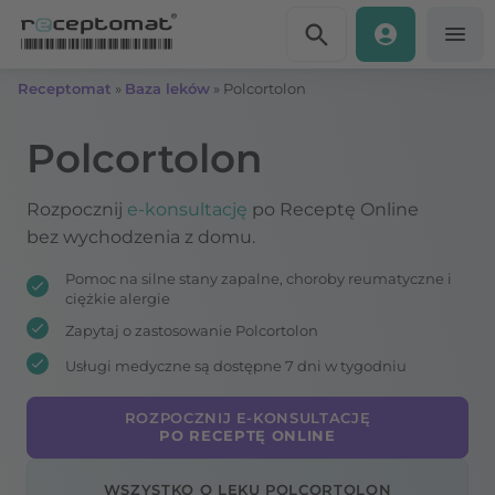
Przejdź do treści
Receptomat
»
Baza leków
»
Polcortolon
Polcortolon
Rozpocznij
e-konsultację
po Receptę Online
bez wychodzenia z domu.
Pomoc na silne stany zapalne, choroby reumatyczne i
ciężkie alergie
Zapytaj o zastosowanie Polcortolon
Usługi medyczne są dostępne 7 dni w tygodniu
ROZPOCZNIJ E-KONSULTACJĘ
PO RECEPTĘ ONLINE
WSZYSTKO O LEKU POLCORTOLON