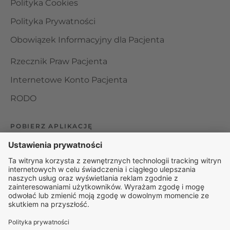
Polityka Cookies
Polityka Prywatności
Obowiązek Informacyjny dla Pacjenta
Rzecznik Praw Pacjenta
Internetowe Konto Pacjenta
RODO
POBIERZ APLIKACJĘ
Organizator udzielania świadczeń telemedycznych jest
podmiotem leczniczym w rozumieniu ustawy z dnia 15
kwietnia 2011 roku o działalności leczniczej, wpisanym do
rejestru podmiotów wykonujących działalność leczniczą pod
numerem: 000000229172.