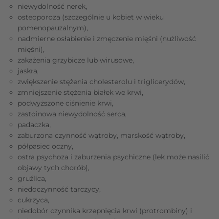
niewydolność nerek,
osteoporoza (szczególnie u kobiet w wieku
pomenopauzalnym),
nadmierne osłabienie i zmęczenie mięśni (nużliwość
mięśni),
zakażenia grzybicze lub wirusowe,
jaskra,
zwiększenie stężenia cholesterolu i triglicerydów,
zmniejszenie stężenia białek we krwi,
podwyższone ciśnienie krwi,
zastoinowa niewydolność serca,
padaczka,
zaburzona czynność wątroby, marskość wątroby,
półpasiec oczny,
ostra psychoza i zaburzenia psychiczne (lek może nasilić
objawy tych chorób),
gruźlica,
niedoczynność tarczycy,
cukrzyca,
niedobór czynnika krzepnięcia krwi (protrombiny) i