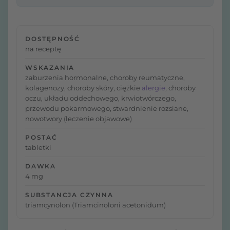
DOSTĘPNOŚĆ
na receptę
WSKAZANIA
zaburzenia hormonalne, choroby reumatyczne,
kolagenozy, choroby skóry, ciężkie
alergie
, choroby
oczu, układu oddechowego, krwiotwórczego,
przewodu pokarmowego, stwardnienie rozsiane,
nowotwory (leczenie objawowe)
POSTAĆ
tabletki
DAWKA
4 mg
SUBSTANCJA CZYNNA
triamcynolon (Triamcinoloni acetonidum)