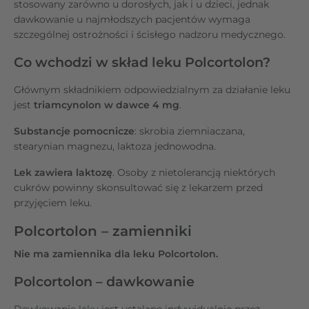
stosowany zarówno u dorosłych, jak i u dzieci, jednak
dawkowanie u najmłodszych pacjentów wymaga
szczególnej ostrożności i ścisłego nadzoru medycznego.
Co wchodzi w skład leku Polcortolon?
Głównym składnikiem odpowiedzialnym za działanie leku
jest
triamcynolon w dawce 4 mg
.
Substancje pomocnicze
: skrobia ziemniaczana,
stearynian magnezu, laktoza jednowodna.
Lek zawiera laktozę
. Osoby z nietolerancją niektórych
cukrów powinny skonsultować się z lekarzem przed
przyjęciem leku.
Polcortolon – zamienniki
Nie ma zamiennika dla leku Polcortolon.
Polcortolon – dawkowanie
Dawkowanie leku jest ustalane indywidualnie przez