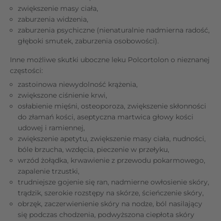
zwiększenie masy ciała,
zaburzenia widzenia,
zaburzenia psychiczne (nienaturalnie nadmierna radość,
głęboki smutek, zaburzenia osobowości).
Inne możliwe skutki uboczne leku Polcortolon o nieznanej
częstości:
zastoinowa niewydolność krążenia,
zwiększone ciśnienie krwi,
osłabienie mięśni, osteoporoza, zwiększenie skłonności
do złamań kości, aseptyczna martwica głowy kości
udowej i ramiennej,
zwiększenie apetytu, zwiększenie masy ciała, nudności,
bóle brzucha, wzdęcia, pieczenie w przełyku,
wrzód żołądka, krwawienie z przewodu pokarmowego,
zapalenie trzustki,
trudniejsze gojenie się ran, nadmierne owłosienie skóry,
trądzik, szerokie rozstępy na skórze, ścieńczenie skóry,
obrzęk, zaczerwienienie skóry na nodze, ból nasilający
się podczas chodzenia, podwyższona ciepłota skóry