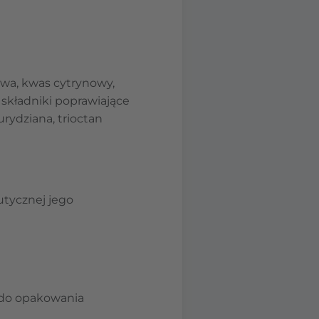
owa, kwas cytrynowy,
składniki poprawiające
rydziana, trioctan
utycznej jego
j do opakowania