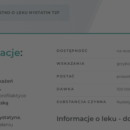
TKO O LEKU NYSTATIN TZF
acje
:
DOSTĘPNOŚĆ
na rec
WSKAZANIA
grzybi
POSTAĆ
prosze
akażeń
,
DAWKA
100 00
profilaktyce
SUBSTANCJA CZYNNA
Nystat
iską
ystatyna
,
Informacje o leku - d
ałaniu