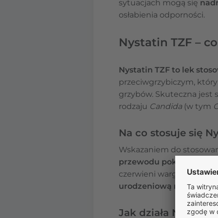
sytuacjach mogą się
nadm
osłabienia odporności.
Nystatin TZF – co
Nystatin TZF to lek stos
przeciwgrzybiczym, który
grzybów. Skuteczna jest
rodzaju
Candida
(w tym
C
Na co stosuje się N
Wskazaniem do stosowani
przewodu pokarmowego
czerwieni wargowej) i gar
urodzeniową masą ciała
Jak działa Nystatin