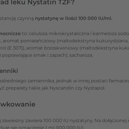
ad leku Nystatin TZF?
bstancję czynną
nystatynę w ilości 100 000 IU/ml.
mocnicze
to: celuloza mikrokrystaliczna i karmeloza sod
), aromat pomarańczowy (maltodekstryna kukurydziana, 
erol (E 307)), aromat brzoskwiniowy (maltodekstryna kuku
iki poprawiające smak i zapach), sacharoza.
enniki
ośredniego zamiennika, jednak w innej postaci farmace
preparaty takie jak Nyscandin czy Nystapol.
dawkowanie
 zawiesiny zawiera 100 000 IU nystatyny. Na dołączone
uje się oznaczenie 1 ml (100 000 IU).