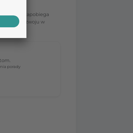
właściwości
ięki temu zapobiega
miernego rozwoju w
stom.
nia porady