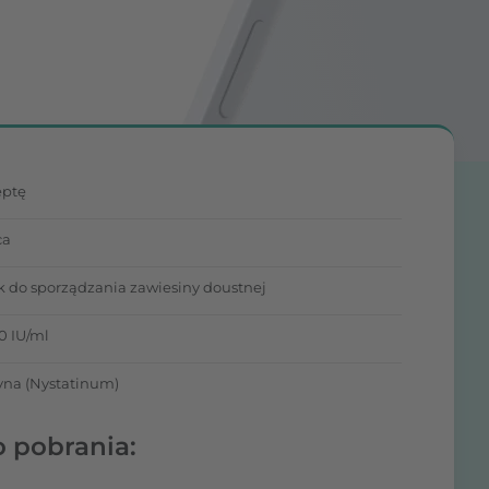
eptę
ca
k do sporządzania zawiesiny doustnej
0 IU/ml
yna (Nystatinum)
o pobrania: