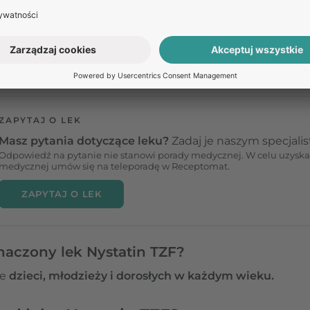
est
nystatyna
, która działa przeciwgrzybiczo, wykazując 
ybobójcze
(uszkodzenie błony komórkowej grzybów). Dz
ię grzybów i powoduje ich eliminację w przypadku nad
ZAPYTAJ O LEK
Masz pytania dotyczące leku?
Zadaj je naszym specjali
Odpowiedź na pytanie nie stanowi porady medycznej. W celu uzyska
medycznej umów się na teleporadę w Receptomat.
ZAPYTAJ O LEK
naczony lek Nystatin TZF?
ie
dzieci, młodzieży i dorosłych w każdym wieku.