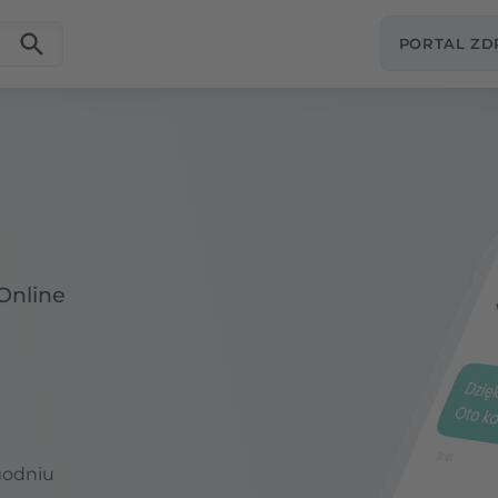
PORTAL Z
Online
godniu