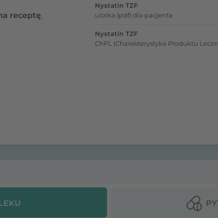
Nystatin TZF
na receptę
,
ulotka (pdf) dla pacjenta
Nystatin TZF
ChPL (Charakterystyka Produktu Leczn
 LEKU
PY