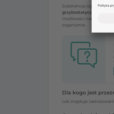
Substancją czynną leku j
grzybostatyczne lub grz
możliwości namnażania s
organizmie.
Dla kogo jest przez
Lek znajduje zastosowan