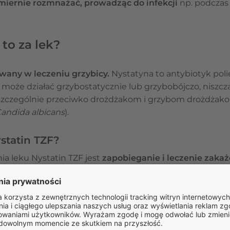
iernie rozmnażać, prowadząc do infekcji
np. podczas 
 to za lek?
owany w leczeniu grzybicy.
Nystatyna to antybiotyk poli
 może działać grzybostatycznie lub grzybobójczo, nisz
 szczególnie przeciwko drożdżakom i grzybom drożdżak
andida albicans
).
ystatin TZF?
a leku Nystatin TZF jest
zapobieganie i leczenie zak
,
w szczególności jamy ustnej (np. pleśniawki błon śluzo
dła oraz
zapobieganie kandydozie inwazyjnej u nowor
(tj. <1500 g), kiedy niemożliwe jest stosowanie flukonazo
 TZF?