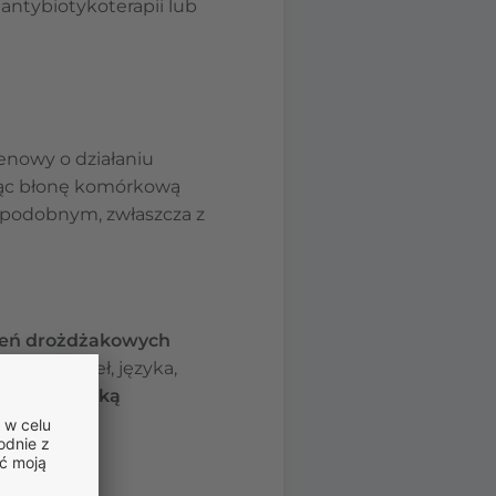
antybiotykoterapii lub
enowy o działaniu
cząc błonę komórkową
opodobnym, zwłaszcza z
ażeń drożdżakowych
wych dziąseł, języka,
odków z niską
lu.