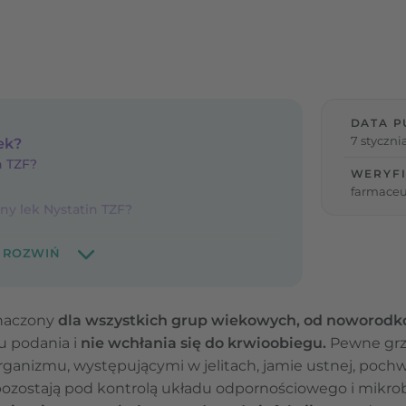
DATA P
7 styczni
lek?
n TZF?
WERYFI
farmaceu
ny lek Nystatin TZF?
znaczony
dla wszystkich grup wiekowych, od noworodk
u podania i
nie wchłania się do krwioobiegu.
Pewne grz
anizmu, występującymi w jelitach, jamie ustnej, pochw
zostają pod kontrolą układu odpornościowego i mikrob