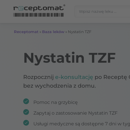
Przejdź do treści
Szukaj:
Receptomat
»
Baza leków
»
Nystatin TZF
Nystatin TZF
Rozpocznij
e-konsultację
po Receptę 
bez wychodzenia z domu.
Pomoc na grzybicę
Zapytaj o zastosowanie Nystatin TZF
Usługi medyczne są dostępne 7 dni w ty