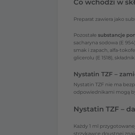
Co wchodzi w skł
Preparat zawiera jako su
Pozostałe
substancje po
sacharyna sodowa (E 954
smak i zapach, alfa-tokof
glicerolu (E 1518), składn
Nystatin TZF – zami
Nystatin TZF nie ma bezp
odpowiednikami mogą być 
Nystatin TZF – 
Każdy 1 ml przygotowanej
strzykawce doustnej znajd