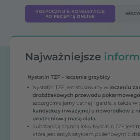
ROZPOCZNIJ E-KONSULTACJĘ
WSZYS
PO RECEPTĘ ONLINE
Najważniejsze
inform
Nystatin TZF – leczenie grzybicy
Nystatin TZF jest stosowany w
leczeniu z
drożdżakowych przewodu pokarmowego
szczególnie jamy ustnej i gardła, a także w 
kandydozy inwazyjnej u noworodków z n
urodzeniową masą ciała.
Substancją czynną leku Nystatin TZF jest
n
która jest antybiotykiem polienowym o dzi