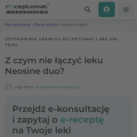
Przejdź do treści
Receptomat
»
Baza leków
»
Neosine duo
UŻYTKOWNIK SERWISU RECEPTOMAT
|
585 DNI
TEMU
Z czym nie łączyć leku
Neosine duo?
mgr farm.
Aleksandra Kowalczyk
Przejdź e-konsultację
i zapytaj o
e-receptę
na Twoje leki