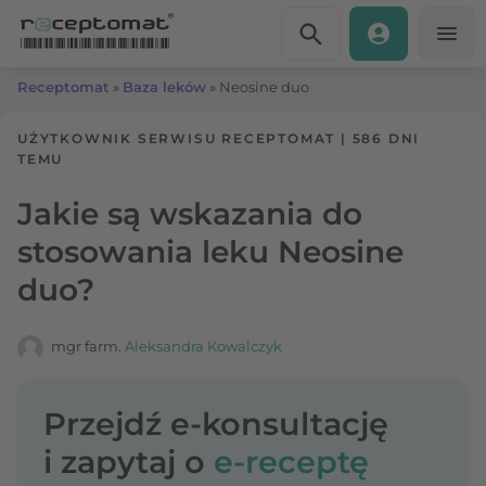
Przejdź do treści
Receptomat
»
Baza leków
»
Neosine duo
UŻYTKOWNIK SERWISU RECEPTOMAT
|
586 DNI
TEMU
Jakie są wskazania do
stosowania leku Neosine
duo?
mgr farm.
Aleksandra Kowalczyk
Przejdź e-konsultację
i zapytaj o
e-receptę