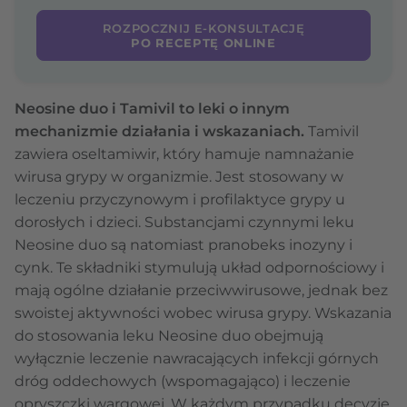
ROZPOCZNIJ E-KONSULTACJĘ
PO RECEPTĘ ONLINE
Neosine duo i Tamivil to leki o innym
mechanizmie działania i wskazaniach.
Tamivil
zawiera oseltamiwir, który hamuje namnażanie
wirusa grypy w organizmie. Jest stosowany w
leczeniu przyczynowym i profilaktyce grypy u
dorosłych i dzieci. Substancjami czynnymi leku
Neosine duo są natomiast pranobeks inozyny i
cynk. Te składniki stymulują układ odpornościowy i
mają ogólne działanie przeciwwirusowe, jednak bez
swoistej aktywności wobec wirusa grypy. Wskazania
do stosowania leku Neosine duo obejmują
wyłącznie leczenie nawracających infekcji górnych
dróg oddechowych (wspomagająco) i leczenie
opryszczki wargowej. W każdym przypadku decyzję