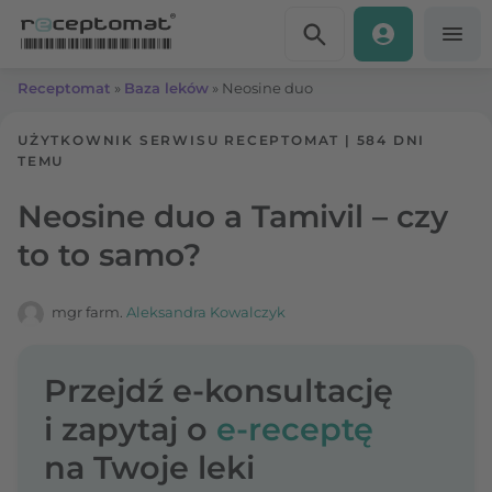
Przejdź do treści
Receptomat
»
Baza leków
»
Neosine duo
UŻYTKOWNIK SERWISU RECEPTOMAT
|
584 DNI
TEMU
Neosine duo a Tamivil – czy
to to samo?
mgr farm.
Aleksandra Kowalczyk
Przejdź e-konsultację
i zapytaj o
e-receptę
na Twoje leki