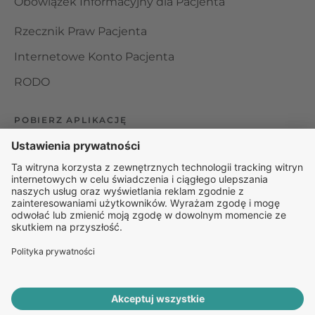
Obowiązek Informacyjny dla Pacjenta
Rzecznik Praw Pacjenta
Internetowe Konto Pacjenta
RODO
POBIERZ APLIKACJĘ
Organizator udzielania świadczeń telemedycznych jest
podmiotem leczniczym w rozumieniu ustawy z dnia 15
kwietnia 2011 roku o działalności leczniczej, wpisanym do
rejestru podmiotów wykonujących działalność leczniczą pod
numerem: 000000229172.
© 2025 Rapiomed Group Sp. z o.o.
Baza Leków
Baza
przypadłości