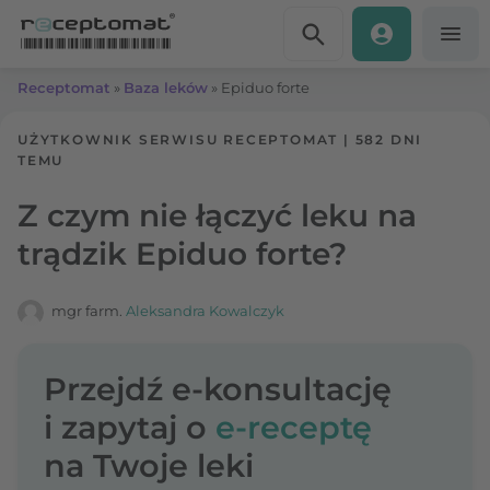
Przejdź do treści
Receptomat
»
Baza leków
»
Epiduo forte
UŻYTKOWNIK SERWISU RECEPTOMAT
|
582 DNI
TEMU
Z czym nie łączyć leku na
trądzik Epiduo forte?
mgr farm.
Aleksandra Kowalczyk
Przejdź e-konsultację
i zapytaj o
e-receptę
na Twoje leki