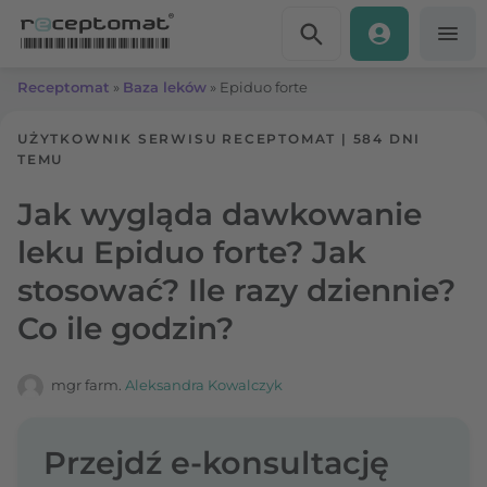
Przejdź do treści
Receptomat
»
Baza leków
»
Epiduo forte
UŻYTKOWNIK SERWISU RECEPTOMAT
|
584 DNI
TEMU
Jak wygląda dawkowanie
leku Epiduo forte? Jak
stosować? Ile razy dziennie?
Co ile godzin?
mgr farm.
Aleksandra Kowalczyk
Przejdź e-konsultację