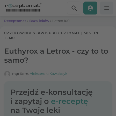
Przejdź do treści
Receptomat
»
Baza leków
»
Letrox 100
UŻYTKOWNIK SERWISU RECEPTOMAT
|
585 DNI
TEMU
Euthyrox a Letrox - czy to to
samo?
mgr farm.
Aleksandra Kowalczyk
Przejdź e-konsultację
i zapytaj o
e-receptę
na Twoje leki