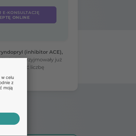
J E-KONSULTACJĘ
EPTĘ ONLINE
ryndopryl (inhibitor ACE),
ób, które przyjmowały już
 ograniczyć liczbę
h.