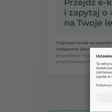
Przejdź e-
i zapytaj o
na Twoje le
Triplixam to lek na nadciśn
indapamid (diuretyk) i am
peryndopryl i indapamid (w 
przyjmowanych tabletek, co