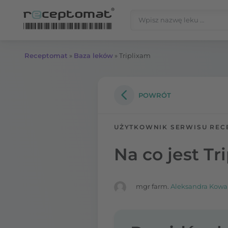
Przejdź do treści
Szukaj:
Receptomat
»
Baza leków
»
Triplixam
POWRÓT
UŻYTKOWNIK SERWISU REC
Na co jest Tr
mgr farm.
Aleksandra Kowa