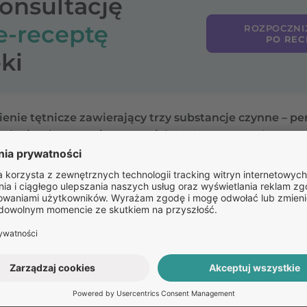
konsultację
e-receptę
ROZPOCZNI
PO REC
ki
ienie tętnicze zawierający trzy substancje czynne – pe
lodypinę (antagonista wapnia).
Można stosować go u os
preparacie złożonym) oraz amlodypinę. Triplixam pozwala
 może poprawić przestrzeganie zaleceń terapeutycznyc
Pozostałe
pytania: