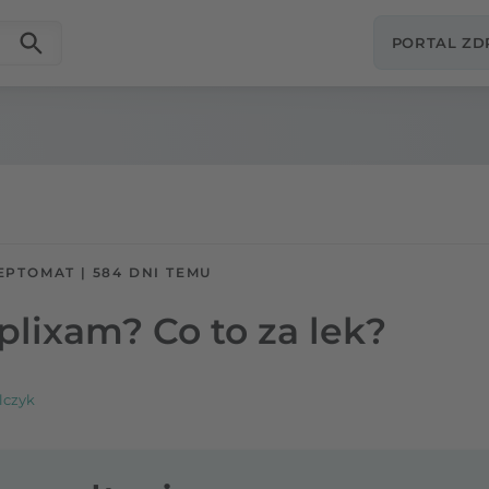
PORTAL Z
EPTOMAT
|
584 DNI TEMU
iplixam? Co to za lek?
lczyk