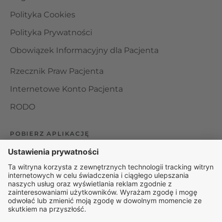
Polityka Cookies
Polityka Prywatności
Obowiązek Informacyjny dla Pacjenta
Rzecznik Praw Pacjenta
Internetowe Konto Pacjenta
RODO
POBIERZ APLIKACJĘ
Organizator udzielania świadczeń telemedycznych jest
podmiotem leczniczym w rozumieniu ustawy z dnia 15
kwietnia 2011 roku o działalności leczniczej, wpisanym do
rejestru podmiotów wykonujących działalność leczniczą pod