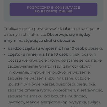
ROZPOCZNIJ E-KONSULTACJĘ
PO RECEPTĘ ONLINE
Triplixam może powodować działania niepożądane
o różnym charakterze.
Obserwuje się między
innymi następujące skutki uboczne:
bardzo często (u więcej niż 1 na 10 osób):
obrzęki,
często (u mniej niż 1 na 10 osób):
niski poziom
potasu we krwi, bóle głowy, kołatanie serca, nagłe
zaczerwienienie twarzy i szyi, zawroty głowy,
mrowienie, drętwienie, podwójne widzenie,
zaburzenie widzenia, szumy uszne, uczucie
„pustki” w głowie, kaszel, duszności, biegunka,
zaparcie, zmiana rytmu wypróżnień, niestrawność,
zaburzenia smaku, ból brzucha, nudności,
wymioty, reakcje alergiczne (np. wysypka, świąd),