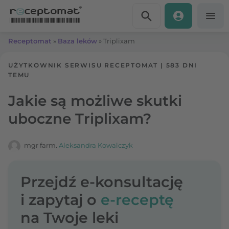
Przejdź do treści
Receptomat
»
Baza leków
»
Triplixam
UŻYTKOWNIK SERWISU RECEPTOMAT
|
583 DNI
TEMU
Jakie są możliwe skutki
uboczne Triplixam?
mgr farm.
Aleksandra Kowalczyk
Przejdź e-konsultację
i zapytaj o
e-receptę
na Twoje leki