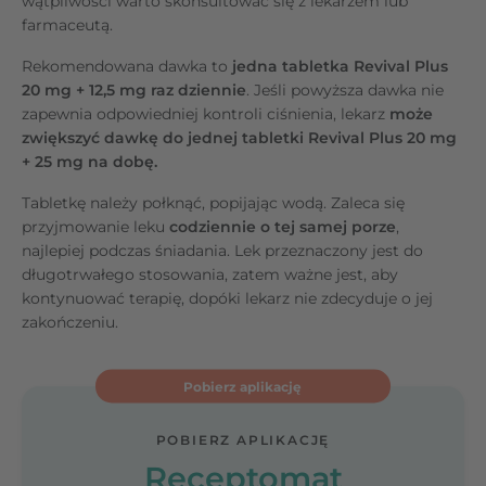
wątpliwości warto skonsultować się z lekarzem lub
farmaceutą.
Rekomendowana dawka to
jedna tabletka Revival Plus
20 mg + 12,5 mg raz dziennie
. Jeśli powyższa dawka nie
zapewnia odpowiedniej kontroli ciśnienia, lekarz
może
zwiększyć dawkę do jednej tabletki Revival Plus 20 mg
+ 25 mg na dobę.
Tabletkę należy połknąć, popijając wodą. Zaleca się
przyjmowanie leku
codziennie o tej samej porze
,
najlepiej podczas śniadania. Lek przeznaczony jest do
długotrwałego stosowania, zatem ważne jest, aby
kontynuować terapię, dopóki lekarz nie zdecyduje o jej
zakończeniu.
Pobierz aplikację
POBIERZ APLIKACJĘ
Receptomat