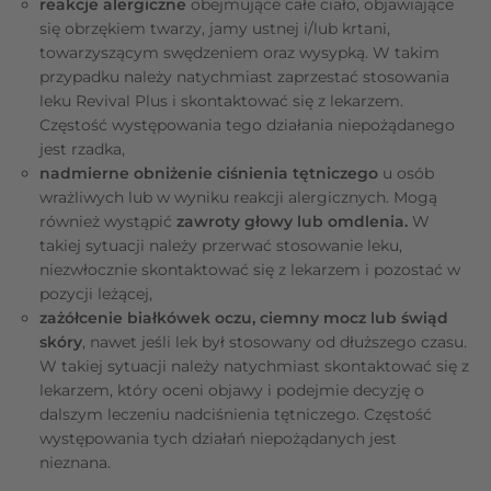
reakcje alergiczne
obejmujące całe ciało, objawiające
się obrzękiem twarzy, jamy ustnej i/lub krtani,
towarzyszącym swędzeniem oraz wysypką. W takim
przypadku należy natychmiast zaprzestać stosowania
leku Revival Plus i skontaktować się z lekarzem.
Częstość występowania tego działania niepożądanego
jest rzadka,
nadmierne obniżenie ciśnienia tętniczego
u osób
wrażliwych lub w wyniku reakcji alergicznych. Mogą
również wystąpić
zawroty głowy lub omdlenia.
W
takiej sytuacji należy przerwać stosowanie leku,
niezwłocznie skontaktować się z lekarzem i pozostać w
pozycji leżącej,
zażółcenie białkówek oczu, ciemny mocz lub świąd
skóry
, nawet jeśli lek był stosowany od dłuższego czasu.
W takiej sytuacji należy natychmiast skontaktować się z
lekarzem, który oceni objawy i podejmie decyzję o
dalszym leczeniu nadciśnienia tętniczego. Częstość
występowania tych działań niepożądanych jest
nieznana.