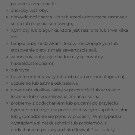
po przeszczepie nerki,
choroby wątroby,
niewydolność serca lub zaburzenia dotyczące zastawek
serca lub mięśnia sercowego,
wymioty lub biegunka, która jest nasilona lub trwa kilka
dni,
terapia dużymi dawkami leków moczopędnych lub
stosowanie diety z małą zawartością soli,
zaburzenia dotyczące nadnerczy (pierwotny
hiperaldosteronizm),
cukrzyca,
toczeń rumieniowaty (choroba autoimmunologiczna),
uczulenie lub astma oskrzelowa,
nowotwór złośliwy skóry w przeszłości lub w trakcie
leczenia lub nieoczekiwana zmiana skórna,
problemy z oddychaniem lub płucami po przyjęciu
hydrochlorotiazydu w przeszłości (w tym zapalenie płuc
lub gromadzenie się płynu w płucach). W przypadku
wystąpienia silnej duszności lub problemów z
oddychaniem po zażyciu leku Revival Plus, należy