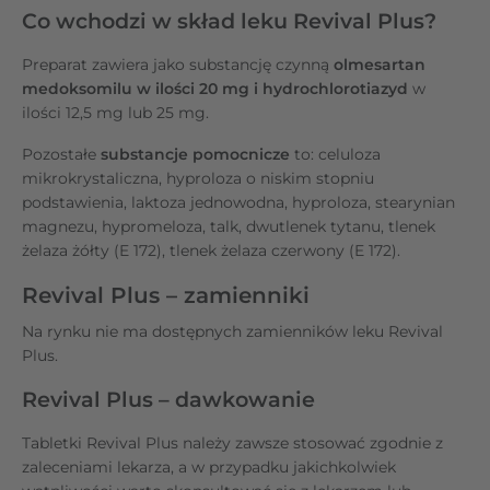
Co wchodzi w skład leku Revival Plus?
Preparat zawiera jako substancję czynną
olmesartan
medoksomilu w ilości 20 mg i hydrochlorotiazyd
w
ilości 12,5 mg lub 25 mg.
Pozostałe
substancje pomocnicze
to: celuloza
mikrokrystaliczna, hyproloza o niskim stopniu
podstawienia, laktoza jednowodna, hyproloza, stearynian
magnezu, hypromeloza, talk, dwutlenek tytanu, tlenek
żelaza żółty (E 172), tlenek żelaza czerwony (E 172).
Revival Plus
– zamienniki
Na rynku nie ma dostępnych zamienników leku Revival
Plus.
Revival Plus – dawkowanie
Tabletki Revival Plus należy zawsze stosować zgodnie z
zaleceniami lekarza, a w przypadku jakichkolwiek