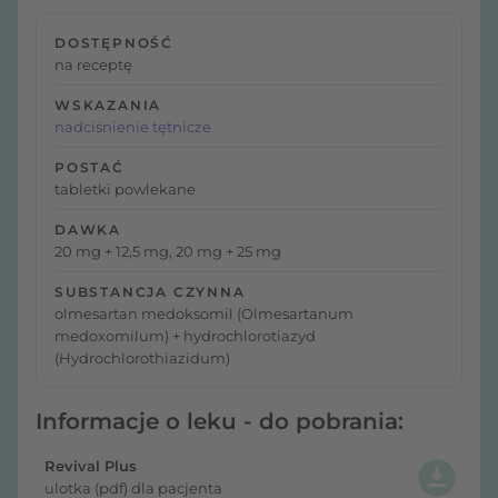
DOSTĘPNOŚĆ
na receptę
WSKAZANIA
nadciśnienie tętnicze
POSTAĆ
tabletki powlekane
DAWKA
20 mg + 12,5 mg, 20 mg + 25 mg
SUBSTANCJA CZYNNA
olmesartan medoksomil (Olmesartanum
medoxomilum) + hydrochlorotiazyd
(Hydrochlorothiazidum)
Informacje o leku - do pobrania:
Revival Plus
ulotka (pdf) dla pacjenta