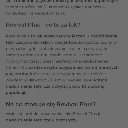
soli i unikanie używek takich jak alkohol i papierosy.
E-
receptę na Revival Plus można uzyskać podczas e-
konsultacji na Receptomat.pl.
Revival Plus – co to za lek?
Revival Plus
to lek stosowany w leczeniu nadciśnienia
tętniczego u dorosłych pacjentów.
Lek jest zalecany w
przypadku, gdy kontrolowanie ciśnienia przy użyciu
samego olmesartanu medoksomilu lub samego
hydrochlorotiazydu jest nieefektywne. Nadciśnienie
tętnicze to
bardzo częsta przypadłość wśród dorosłych
pacjentów
, której częstość występowania rośnie z
wiekiem. Z danych z 2018 roku wynika, że
w Polsce
nadciśnienie tętnicze dotyczy około 1/3 dorosłej
populacji.
Na co stosuje się Revival Plus?
Wskazaniami do stosowania leku Revival Plus jest
nadciśnienie tętnicze u dorosłych.