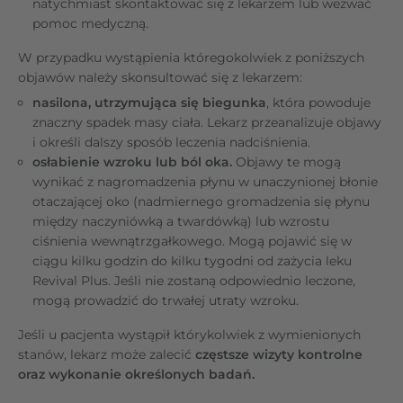
natychmiast skontaktować się z lekarzem lub wezwać
pomoc medyczną.
W przypadku wystąpienia któregokolwiek z poniższych
objawów należy skonsultować się z lekarzem:
nasilona, utrzymująca się biegunka
, która powoduje
znaczny spadek masy ciała. Lekarz przeanalizuje objawy
i określi dalszy sposób leczenia nadciśnienia.
osłabienie wzroku lub ból oka.
Objawy te mogą
wynikać z nagromadzenia płynu w unaczynionej błonie
otaczającej oko (nadmiernego gromadzenia się płynu
między naczyniówką a twardówką) lub wzrostu
ciśnienia wewnątrzgałkowego. Mogą pojawić się w
ciągu kilku godzin do kilku tygodni od zażycia leku
Revival Plus. Jeśli nie zostaną odpowiednio leczone,
mogą prowadzić do trwałej utraty wzroku.
Jeśli u pacjenta wystąpił którykolwiek z wymienionych
stanów, lekarz może zalecić
częstsze wizyty kontrolne
oraz wykonanie określonych badań.