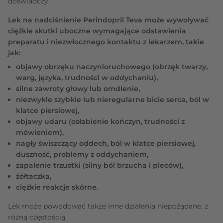
doświadczy.
Lek na nadciśnienie Perindopril Teva może wywoływać
ciężkie skutki uboczne wymagające odstawienia
preparatu i niezwłocznego kontaktu z lekarzem, takie
jak:
objawy obrzęku naczynioruchowego (obrzęk twarzy,
warg, języka, trudności w oddychaniu),
silne zawroty głowy lub omdlenie,
niezwykle szybkie lub nieregularne bicie serca, ból w
klatce piersiowej,
objawy udaru (osłabienie kończyn, trudności z
mówieniem),
nagły świszczący oddech, ból w klatce piersiowej,
duszność, problemy z oddychaniem,
zapalenie trzustki (silny ból brzucha i pleców),
żółtaczka,
ciężkie reakcje skórne.
Lek może powodować także inne działania niepożądane, z
różną częstością.