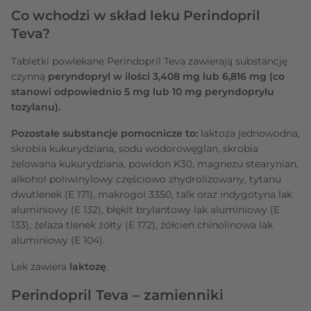
Co wchodzi w skład leku Perindopril
Teva?
Tabletki powlekane Perindopril Teva zawierają substancję
czynną
peryndopryl w ilości 3,408 mg lub 6,816 mg (co
stanowi odpowiednio 5 mg lub 10 mg peryndoprylu
tozylanu).
Pozostałe substancje pomocnicze to:
laktoza jednowodna,
skrobia kukurydziana, sodu wodorowęglan, skrobia
żelowana kukurydziana, powidon K30, magnezu stearynian,
alkohol poliwinylowy częściowo zhydrolizowany, tytanu
dwutlenek (E 171), makrogol 3350, talk oraz indygotyna lak
aluminiowy (E 132), błękit brylantowy lak aluminiowy (E
133), żelaza tlenek żółty (E 172), żółcień chinolinowa lak
aluminiowy (E 104).
Lek zawiera
laktozę
.
Perindopril Teva – zamienniki