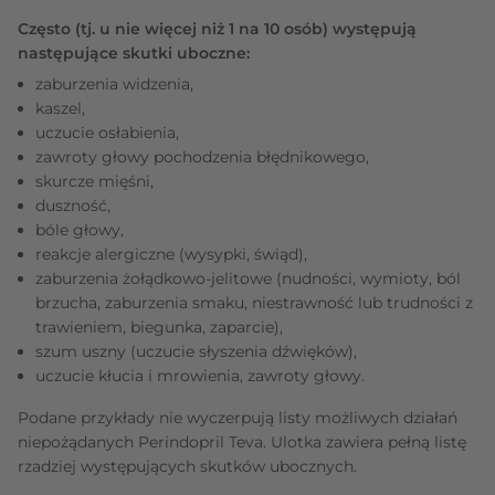
Często (tj. u nie więcej niż 1 na 10 osób) występują
następujące skutki uboczne:
zaburzenia widzenia,
kaszel,
uczucie osłabienia,
zawroty głowy pochodzenia błędnikowego,
skurcze mięśni,
duszność,
bóle głowy,
reakcje alergiczne (wysypki, świąd),
zaburzenia żołądkowo-jelitowe (nudności, wymioty, ból
brzucha, zaburzenia smaku, niestrawność lub trudności z
trawieniem, biegunka, zaparcie),
szum uszny (uczucie słyszenia dźwięków),
uczucie kłucia i mrowienia, zawroty głowy.
Podane przykłady nie wyczerpują listy możliwych działań
niepożądanych Perindopril Teva. Ulotka zawiera pełną listę
rzadziej występujących skutków ubocznych.