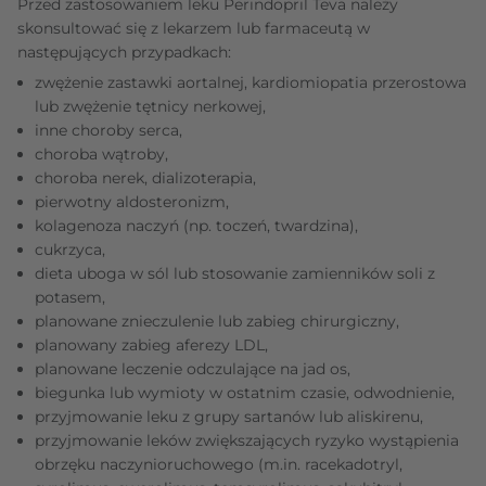
Przed zastosowaniem leku Perindopril Teva należy
skonsultować się z lekarzem lub farmaceutą w
następujących przypadkach:
zwężenie zastawki aortalnej, kardiomiopatia przerostowa
lub zwężenie tętnicy nerkowej,
inne choroby serca,
choroba wątroby,
choroba nerek, dializoterapia,
pierwotny aldosteronizm,
kolagenoza naczyń (np. toczeń, twardzina),
cukrzyca,
dieta uboga w sól lub stosowanie zamienników soli z
potasem,
planowane znieczulenie lub zabieg chirurgiczny,
planowany zabieg aferezy LDL,
planowane leczenie odczulające na jad os,
biegunka lub wymioty w ostatnim czasie, odwodnienie,
przyjmowanie leku z grupy sartanów lub aliskirenu,
przyjmowanie leków zwiększających ryzyko wystąpienia
obrzęku naczynioruchowego (m.in. racekadotryl,