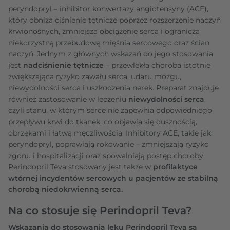
peryndopryl – inhibitor konwertazy angiotensyny (ACE),
który obniża ciśnienie tętnicze poprzez rozszerzenie naczyń
krwionośnych, zmniejsza obciążenie serca i ogranicza
niekorzystną przebudowę mięśnia sercowego oraz ścian
naczyń. Jednym z głównych wskazań do jego stosowania
jest
nadciśnienie tętnicze
– przewlekła choroba istotnie
zwiększająca ryzyko zawału serca, udaru mózgu,
niewydolności serca i uszkodzenia nerek. Preparat znajduje
również zastosowanie w leczeniu
niewydolności serca
,
czyli stanu, w którym serce nie zapewnia odpowiedniego
przepływu krwi do tkanek, co objawia się dusznością,
obrzękami i łatwą męczliwością. Inhibitory ACE, takie jak
peryndopryl, poprawiają rokowanie – zmniejszają ryzyko
zgonu i hospitalizacji oraz spowalniają postęp choroby.
Perindopril Teva stosowany jest także w
profilaktyce
wtórnej incydentów sercowych u pacjentów ze stabilną
chorobą niedokrwienną serca.
Na co stosuje się Perindopril Teva?
Wskazania do stosowania leku Perindopril Teva są