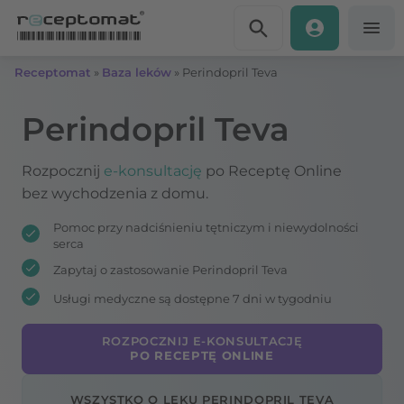
Przejdź do treści
Receptomat
»
Baza leków
»
Perindopril Teva
Perindopril Teva
Rozpocznij
e-konsultację
po Receptę Online
bez wychodzenia z domu.
Pomoc przy nadciśnieniu tętniczym i niewydolności
serca
Zapytaj o zastosowanie Perindopril Teva
Usługi medyczne są dostępne 7 dni w tygodniu
ROZPOCZNIJ E-KONSULTACJĘ
PO RECEPTĘ ONLINE
WSZYSTKO O LEKU PERINDOPRIL TEVA