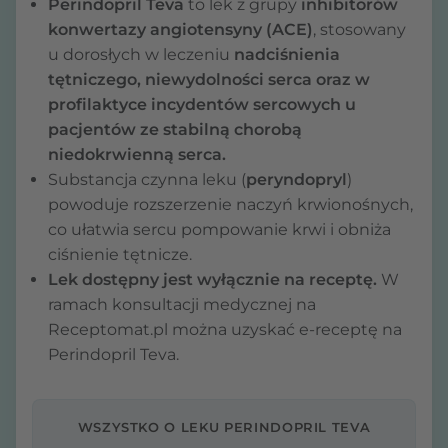
Perindopril Teva
to lek z grupy
inhibitorów
konwertazy angiotensyny (ACE)
, stosowany
u dorosłych w leczeniu
nadciśnienia
tętniczego, niewydolności serca oraz w
profilaktyce incydentów sercowych u
pacjentów ze stabilną chorobą
niedokrwienną serca.
Substancja czynna leku (
peryndopryl
)
powoduje rozszerzenie naczyń krwionośnych,
co ułatwia sercu pompowanie krwi i obniża
ciśnienie tętnicze.
Lek dostępny jest wyłącznie na receptę.
W
ramach konsultacji medycznej na
Receptomat.pl można uzyskać e-receptę na
Perindopril Teva.
WSZYSTKO O LEKU PERINDOPRIL TEVA