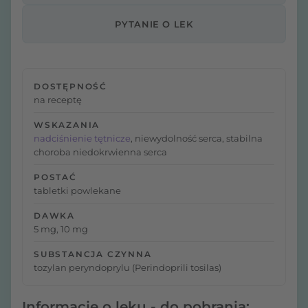
PYTANIE O LEK
DOSTĘPNOŚĆ
na receptę
WSKAZANIA
nadciśnienie tętnicze
, niewydolność serca, stabilna
choroba niedokrwienna serca
POSTAĆ
tabletki powlekane
DAWKA
5 mg, 10 mg
SUBSTANCJA CZYNNA
tozylan peryndoprylu (Perindoprili tosilas)
Informacje o leku - do pobrania: