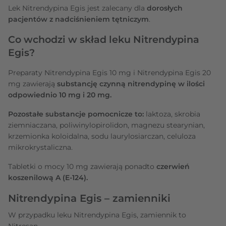
Lek Nitrendypina Egis jest zalecany dla
dorosłych
pacjentów z nadciśnieniem tętniczym
.
Co wchodzi w skład leku Nitrendypina
Egis?
Preparaty Nitrendypina Egis 10 mg i Nitrendypina Egis 20
mg zawierają
substancję czynną nitrendypinę w ilości
odpowiednio 10 mg i 20 mg.
Pozostałe substancje pomocnicze to:
laktoza, skrobia
ziemniaczana, poliwinylopirolidon, magnezu stearynian,
krzemionka koloidalna, sodu laurylosiarczan, celuloza
mikrokrystaliczna.
Tabletki o mocy 10 mg zawierają ponadto
czerwień
koszenilową A (E-124).
Nitrendypina Egis – zamienniki
W przypadku leku Nitrendypina Egis, zamiennik to
Nitresan.