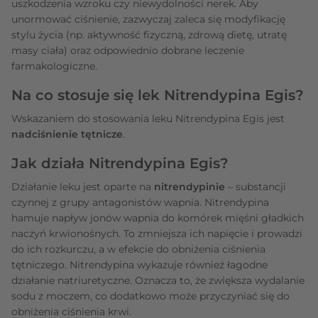
uszkodzenia wzroku czy niewydolności nerek. Aby
unormować ciśnienie, zazwyczaj zaleca się modyfikację
stylu życia (np. aktywność fizyczną, zdrową dietę, utratę
masy ciała) oraz odpowiednio dobrane leczenie
farmakologiczne.
Na co stosuje się lek Nitrendypina Egis?
Wskazaniem do stosowania leku Nitrendypina Egis jest
nadciśnienie tętnicze
.
Jak działa Nitrendypina Egis?
Działanie leku jest oparte na
nitrendypinie
– substancji
czynnej z grupy antagonistów wapnia. Nitrendypina
hamuje napływ jonów wapnia do komórek mięśni gładkich
naczyń krwionośnych. To zmniejsza ich napięcie i prowadzi
do ich rozkurczu, a w efekcie do obniżenia ciśnienia
tętniczego. Nitrendypina wykazuje również łagodne
działanie natriuretyczne. Oznacza to, że zwiększa wydalanie
sodu z moczem, co dodatkowo może przyczyniać się do
obniżenia ciśnienia krwi.