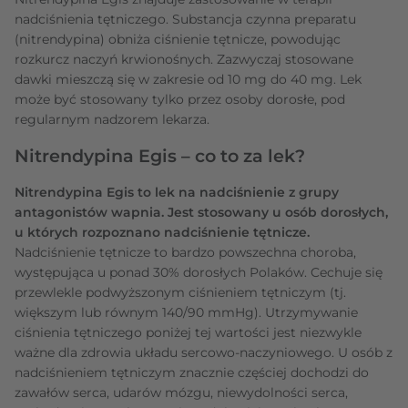
nadciśnienia tętniczego. Substancja czynna preparatu
(nitrendypina) obniża ciśnienie tętnicze, powodując
rozkurcz naczyń krwionośnych. Zazwyczaj stosowane
dawki mieszczą się w zakresie od 10 mg do 40 mg. Lek
może być stosowany tylko przez osoby dorosłe, pod
regularnym nadzorem lekarza.
Nitrendypina Egis – co to za lek?
Nitrendypina Egis to lek na nadciśnienie z grupy
antagonistów wapnia. Jest stosowany u osób dorosłych,
u których rozpoznano nadciśnienie tętnicze.
Nadciśnienie tętnicze to bardzo powszechna choroba,
występująca u ponad 30% dorosłych Polaków. Cechuje się
przewlekle podwyższonym ciśnieniem tętniczym (tj.
większym lub równym 140/90 mmHg). Utrzymywanie
ciśnienia tętniczego poniżej tej wartości jest niezwykle
ważne dla zdrowia układu sercowo-naczyniowego. U osób z
nadciśnieniem tętniczym znacznie częściej dochodzi do
zawałów serca, udarów mózgu, niewydolności serca,