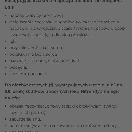
następujące działania niepożądane leku Nitrendypina
Egis:
napady dławicy piersiowej,
zwiększenie częstości napadów, zwiększenie nasilenia
napadów lub wydłużenie czasu trwania napadów u osób
z wcześniej istniejącą dławicą piersiową,
lęk,
przyspieszenie akcji serca,
odczuwanie bicia serca,
rozszerzenie naczyń krwionośnych,
wzdęcia,
złe samopoczucie.
Do niezbyt częstych (tj. występujących u mniej niż 1 na
100 osób) skutków ubocznych leku Nitrendypina Egis
należą:
obrzęk naczynioruchowy (ciężki obrzęk warg, twarzy,
języka lub gardła),
zaburzenia snu,
parestezje (wrażenia mrowienia lub drętwienia skóry),
zawroty głowy,