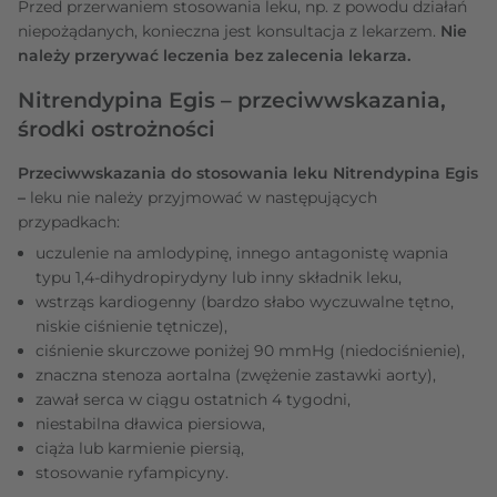
Przed przerwaniem stosowania leku, np. z powodu działań
niepożądanych, konieczna jest konsultacja z lekarzem.
Nie
należy przerywać leczenia bez zalecenia lekarza.
Nitrendypina Egis – przeciwwskazania,
środki ostrożności
Przeciwwskazania do stosowania leku Nitrendypina Egis
–
leku nie należy przyjmować w następujących
przypadkach:
uczulenie na amlodypinę, innego antagonistę wapnia
typu 1,4-dihydropirydyny lub inny składnik leku,
wstrząs kardiogenny (bardzo słabo wyczuwalne tętno,
niskie ciśnienie tętnicze),
ciśnienie skurczowe poniżej 90 mmHg (niedociśnienie),
znaczna stenoza aortalna (zwężenie zastawki aorty),
zawał serca w ciągu ostatnich 4 tygodni,
niestabilna dławica piersiowa,
ciąża lub karmienie piersią,
stosowanie ryfampicyny.