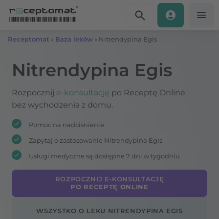
Przejdź do treści
Receptomat
»
Baza leków
»
Nitrendypina Egis
Nitrendypina Egis
Rozpocznij
e-konsultację
po Receptę Online
bez wychodzenia z domu.
Pomoc na nadciśnienie
Zapytaj o zastosowanie Nitrendypina Egis
Usługi medyczne są dostępne 7 dni w tygodniu
ROZPOCZNIJ E-KONSULTACJĘ
PO RECEPTĘ ONLINE
WSZYSTKO O LEKU NITRENDYPINA EGIS