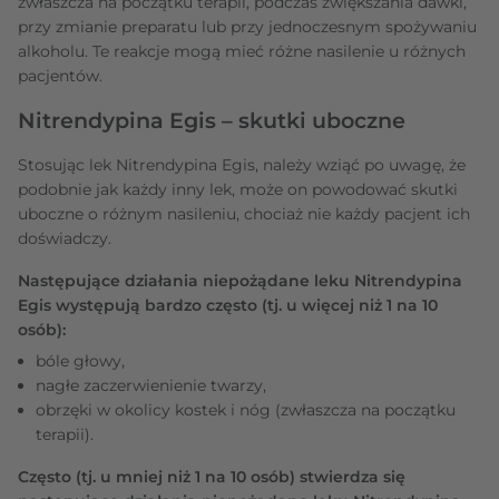
zwłaszcza na początku terapii, podczas zwiększania dawki,
przy zmianie preparatu lub przy jednoczesnym spożywaniu
alkoholu. Te reakcje mogą mieć różne nasilenie u różnych
pacjentów.
Nitrendypina Egis – skutki uboczne
Stosując lek Nitrendypina Egis, należy wziąć po uwagę, że
podobnie jak każdy inny lek, może on powodować skutki
uboczne o różnym nasileniu, chociaż nie każdy pacjent ich
doświadczy.
Następujące działania niepożądane leku Nitrendypina
Egis występują bardzo często (tj. u więcej niż 1 na 10
osób):
bóle głowy,
nagłe zaczerwienienie twarzy,
obrzęki w okolicy kostek i nóg (zwłaszcza na początku
terapii).
Często (tj. u mniej niż 1 na 10 osób) stwierdza się