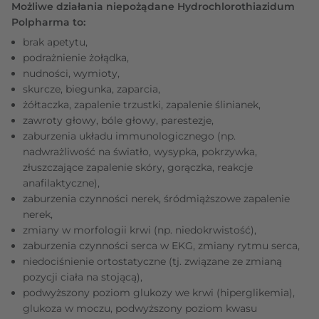
Możliwe działania niepożądane Hydrochlorothiazidum
Polpharma to:
brak apetytu,
podrażnienie żołądka,
nudności, wymioty,
skurcze, biegunka, zaparcia,
żółtaczka, zapalenie trzustki, zapalenie ślinianek,
zawroty głowy, bóle głowy, parestezje,
zaburzenia układu immunologicznego (np.
nadwrażliwość na światło, wysypka, pokrzywka,
złuszczające zapalenie skóry, gorączka, reakcje
anafilaktyczne),
zaburzenia czynności nerek, śródmiąższowe zapalenie
nerek,
zmiany w morfologii krwi (np. niedokrwistość),
zaburzenia czynności serca w EKG, zmiany rytmu serca,
niedociśnienie ortostatyczne (tj. związane ze zmianą
pozycji ciała na stojącą),
podwyższony poziom glukozy we krwi (hiperglikemia),
glukoza w moczu, podwyższony poziom kwasu