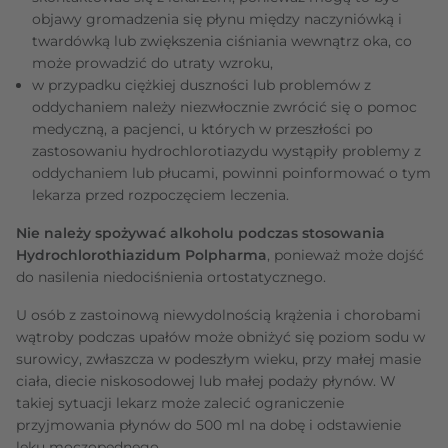
objawy gromadzenia się płynu między naczyniówką i
twardówką lub zwiększenia ciśniania wewnątrz oka, co
może prowadzić do utraty wzroku,
w przypadku ciężkiej duszności lub problemów z
oddychaniem należy niezwłocznie zwrócić się o pomoc
medyczną, a pacjenci, u których w przeszłości po
zastosowaniu hydrochlorotiazydu wystąpiły problemy z
oddychaniem lub płucami, powinni poinformować o tym
lekarza przed rozpoczęciem leczenia.
Nie należy spożywać alkoholu podczas stosowania
Hydrochlorothiazidum Polpharma
, ponieważ może dojść
do nasilenia niedociśnienia ortostatycznego.
U osób z zastoinową niewydolnością krążenia i chorobami
wątroby podczas upałów może obniżyć się poziom sodu w
surowicy, zwłaszcza w podeszłym wieku, przy małej masie
ciała, diecie niskosodowej lub małej podaży płynów. W
takiej sytuacji lekarz może zalecić ograniczenie
przyjmowania płynów do 500 ml na dobę i odstawienie
leku moczopędnego.