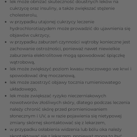
lek może obniżać skuteczność doustnych leków na
cukrzycę oraz insuliny, a także zwiększać stężenie
cholesterolu,
w przypadku utajonej cukrzycy leczenie
hydrochlorotiazydem może prowadzić do ujawnienia się
objawów cukrzycy,
w przypadku zaburzeń czynności wątroby konieczne jest
zachowanie ostrożności, ponieważ nawet niewielkie
zaburzenia elektrolitowe mogą spowodować śpiączkę
wątrobową,
lek może zwiększyć poziom kwasu moczowego we krwi i
spowodować dnę moczanową,
lek może zaostrzyć objawy tocznia rumieniowatego
układowego,
lek może zwiększać ryzyko nieczerniakowych
nowotworów złośliwych skóry, dlatego podczas leczenia
należy chronić skórę przed promieniowaniem
słonecznym i UV, a w razie pojawienia się nietypowej
zmiany skórnej skontaktować się z lekarzem,
w przypadku osłabienia widzenia lub bólu oka należy
skontaktować się z lekarzem, ponieważ mogą to być