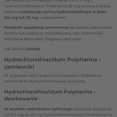
Lek Hydrochlorothiazidum Polpharma 12,5 mg i
Hydrochlorothiazidum Polpharma 25 mg zawiera w jednej
tabletce
substancję czynną
hydrochlorotiazyd w ilości
12,5 mg lub 25 mg
(odpowiednio).
Pozostałe substancje pomocnicze to:
laktoza jednowodna,
skrobia kukurydziana modyfikowana, talk, krzemionka
koloidalna bezwodna, magnezu stearynian.
Lek zawiera
laktozę
.
Hydrochlorothiazidum Polpharma –
zamienniki
W przypadku leku Hydrochlorothiazidum Polpharma
zamiennik to Hydrochlorothiazide Aurovitas.
Hydrochlorothiazidum Polpharma –
dawkowanie
W leczeniu nadciśnienia tętniczego
zazwyczaj stosuje się
od 12,5 mg do 25 mg Hydrochlorothiazidum Polpharma na