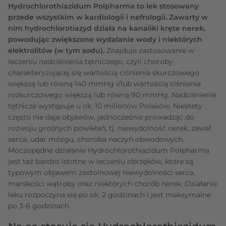
Hydrochlorothiazidum Polpharma to lek stosowany
przede wszystkim w kardiologii i nefrologii. Zawarty w
nim hydrochlorotiazyd działa na kanaliki kręte nerek,
powodując zwiększone wydalanie wody i niektórych
elektrolitów (w tym sodu).
Znajduje zastosowanie w
leczeniu nadciśnienia tętniczego, czyli choroby
charakteryzującej się wartością ciśnienia skurczowego
większą lub równą 140 mmHg i/lub wartością ciśnienia
rozkurczowego większą lub równą 90 mmHg. Nadciśnienie
tętnicze występuje u ok. 10 milionów Polaków. Niestety
często nie daje objawów, jednocześnie prowadząc do
rozwoju groźnych powikłań, tj. niewydolność nerek, zawał
serca, udar mózgu, choroba naczyń obwodowych.
Moczopędne działanie Hydrochlorothiazidum Polpharma
jest też bardzo istotne w leczeniu obrzęków, które są
typowym objawem zastoinowej niewydolności serca,
marskości wątroby oraz niektórych chorób nerek. Działanie
leku rozpoczyna się po ok. 2 godzinach i jest maksymalne
po 3-6 godzinach.