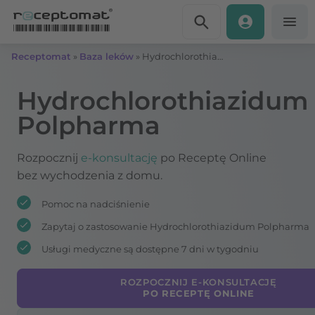
Przejdź do treści
Receptomat
»
Baza leków
»
Hydrochlorothiazidum Polpharma
Hydrochlorothiazidum
Polpharma
Rozpocznij
e-konsultację
po Receptę Online
bez wychodzenia z domu.
Pomoc na nadciśnienie
Zapytaj o zastosowanie Hydrochlorothiazidum Polpharma
Usługi medyczne są dostępne 7 dni w tygodniu
ROZPOCZNIJ E-KONSULTACJĘ
PO RECEPTĘ ONLINE