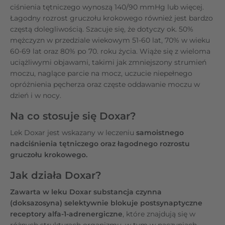
ciśnienia tętniczego wynoszą 140/90 mmHg lub więcej.
Łagodny rozrost gruczołu krokowego również jest bardzo
częstą dolegliwością. Szacuje się, że dotyczy ok. 50%
mężczyzn w przedziale wiekowym 51-60 lat, 70% w wieku
60-69 lat oraz 80% po 70. roku życia. Wiąże się z wieloma
uciążliwymi objawami, takimi jak zmniejszony strumień
moczu, naglące parcie na mocz, uczucie niepełnego
opróżnienia pęcherza oraz częste oddawanie moczu w
dzień i w nocy.
Na co stosuje się Doxar?
Lek Doxar jest wskazany w leczeniu
samoistnego
nadciśnienia tętniczego oraz łagodnego rozrostu
gruczołu krokowego.
Jak działa Doxar?
Zawarta w leku Doxar substancja czynna
(doksazosyna) selektywnie blokuje postsynaptyczne
receptory alfa-1-adrenergiczne
, które znajdują się w
różnych strukturach organizmu, w tym w naczyniach