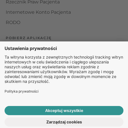
Rzecznik Praw Pacjenta
Internetowe Konto Pacjenta
RODO
POBIERZ APLIKACJĘ
Organizator udzielania świadczeń telemedycznych jest
podmiotem leczniczym w rozumieniu ustawy z dnia 15
kwietnia 2011 roku o działalności leczniczej, wpisanym do
rejestru podmiotów wykonujących działalność leczniczą pod
numerem: 000000229172.
© 2025 Rapiomed Group Sp. z o.o.
Baza Leków
Baza
przypadłości
ROZPOCZNIJ E-KONSULTACJĘ
PO RECEPTĘ ONLINE