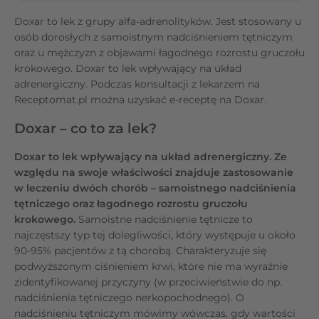
Doxar to lek z grupy alfa-adrenolityków. Jest stosowany u
osób dorosłych z samoistnym nadciśnieniem tętniczym
oraz u mężczyzn z objawami łagodnego rozrostu gruczołu
krokowego. Doxar to lek wpływający na układ
adrenergiczny. Podczas konsultacji z lekarzem na
Receptomat.pl można uzyskać e-receptę na Doxar.
Doxar – co to za lek?
Doxar to lek wpływający na układ adrenergiczny. Ze
względu na swoje właściwości znajduje zastosowanie
w leczeniu dwóch chorób – samoistnego nadciśnienia
tętniczego oraz łagodnego rozrostu gruczołu
krokowego.
Samoistne nadciśnienie tętnicze to
najczęstszy typ tej dolegliwości, który występuje u około
90-95% pacjentów z tą chorobą. Charakteryzuje się
podwyższonym ciśnieniem krwi, które nie ma wyraźnie
zidentyfikowanej przyczyny (w przeciwieństwie do np.
nadciśnienia tętniczego nerkopochodnego). O
nadciśnieniu tętniczym mówimy wówczas, gdy wartości