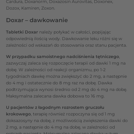
Cardura, Doxanorm, Doxazosin Aurovitas, Doxonex,
Dozox, Kamiren, Zoxon.
Doxar – dawkowanie
Tabletki Doxar
należy połykać w całości, popijając
odpowiednią ilością wody. Dawkowanie leku różni się w
zależności od wskazań do stosowania oraz stanu pacjenta.
W przypadku samoistnego nadciśnienia tętniczego
,
zazwyczaj zaleca się rozpoczęcie terapii od dawki 1 mg na
dobę. W zależności od reakcji organizmu, po 1-2
tygodniach dawkę można zwiększyć do 2 mg, a następnie
do 4 mg i ostatecznie do 8 mg raz na dobę. Dawka
podtrzymująca wynosi średnio od 2 mg do 4 mg na dobę.
Maksymalna zalecana dawka dobowa to 16 mg.
U pacjentów z łagodnym rozrostem gruczołu
krokowego
, terapię również rozpoczyna się od 1 mg
doksazosyny na dobę, z możliwością zwiększenia dawki do
2 mg, a następnie do 4 mg na dobę, w zależności od
potrzeb pacjenta. Maksymalna zalecana dawka w tym