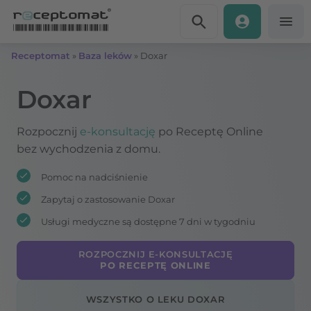
Przejdź do treści
Receptomat
»
Baza leków
»
Doxar
Doxar
Rozpocznij
e-konsultację
po Receptę Online
bez wychodzenia z domu.
Pomoc na nadciśnienie
Zapytaj o zastosowanie Doxar
Usługi medyczne są dostępne 7 dni w tygodniu
ROZPOCZNIJ E-KONSULTACJĘ
PO RECEPTĘ ONLINE
WSZYSTKO O LEKU DOXAR