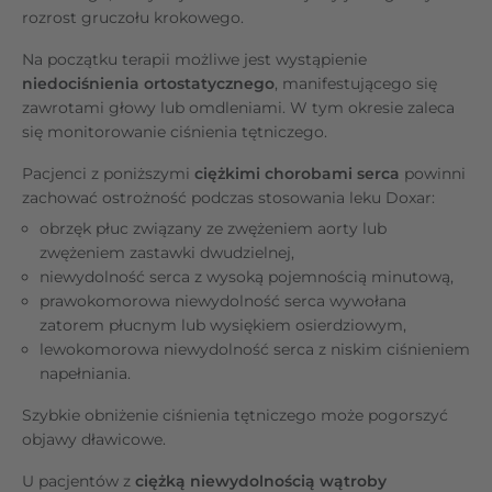
rozrost gruczołu krokowego.
Na początku terapii możliwe jest wystąpienie
niedociśnienia ortostatycznego
, manifestującego się
zawrotami głowy lub omdleniami. W tym okresie zaleca
się monitorowanie ciśnienia tętniczego.
Pacjenci z poniższymi
ciężkimi chorobami serca
powinni
zachować ostrożność podczas stosowania leku Doxar:
obrzęk płuc związany ze zwężeniem aorty lub
zwężeniem zastawki dwudzielnej,
niewydolność serca z wysoką pojemnością minutową,
prawokomorowa niewydolność serca wywołana
zatorem płucnym lub wysiękiem osierdziowym,
lewokomorowa niewydolność serca z niskim ciśnieniem
napełniania.
Szybkie obniżenie ciśnienia tętniczego może pogorszyć
objawy dławicowe.
U pacjentów z
ciężką niewydolnością wątroby