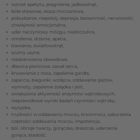
wzrost apetytu, pragnienie, jadłowstręt,
bóle stawowe, skaza moczanowa,
pobudzenie, niepokój, depresja, bezsenność, nerwowość,
chwiejność emocjonalna,
udar naczyniowy mózgu, niedoczulica,
omdlenie, drżenie, apatia,
łzawienie, światłowstręt,
szumy uszne,
niedokrwienie obwodowe,
dławica piersiowa, zawał serca,
krwawienie z nosa, zapalenie gardła,
zaparcia, biegunki, wzdęcia, oddawanie gazów,
wymioty, zapalenie żołądka i jelit,
zwiększona aktywność enzymów wątrobowych,
nieprawidłowe wyniki badań czynności wątroby,
wysypka,
trudności w oddawaniu moczu, krwiomocz, zaburzenia
częstości oddawania moczu, impotencja,
ból, obrzęk twarzy, gorączka, dreszcze, uderzenia
gorąca, bladość,