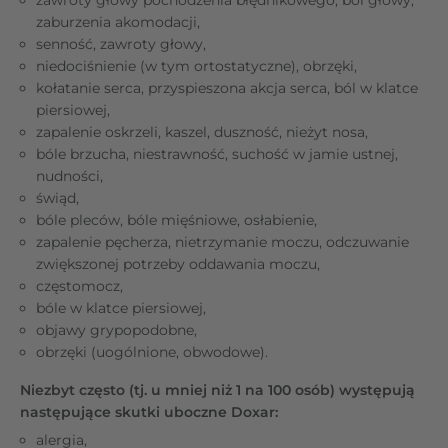
zaburzenia akomodacji,
senność, zawroty głowy,
niedociśnienie (w tym ortostatyczne), obrzęki,
kołatanie serca, przyspieszona akcja serca, ból w klatce
piersiowej,
zapalenie oskrzeli, kaszel, duszność, nieżyt nosa,
bóle brzucha, niestrawność, suchość w jamie ustnej,
nudności,
świąd,
bóle pleców, bóle mięśniowe, osłabienie,
zapalenie pęcherza, nietrzymanie moczu, odczuwanie
zwiększonej potrzeby oddawania moczu,
częstomocz,
bóle w klatce piersiowej,
objawy grypopodobne,
obrzęki (uogólnione, obwodowe).
Niezbyt często (tj. u mniej niż 1 na 100 osób) występują
następujące skutki uboczne Doxar:
alergia,