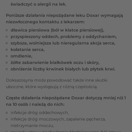
świadczyć o alergii na lek.
Poniższe działania niepożądane leku Doxar wymagają
niezwłocznego kontaktu z lekarzem:
dławica piersiowa (ból w klatce piersiowej),
przyspieszony oddech, problemy z oddychaniem,
szybsza, wolniejsza lub nieregularna akcja serca,
kołatanie serca,
omdlenie,
żółte zabarwienie białkówek oczu i skóry,
obniżenie liczby krwinek białych lub płytek krwi.
Doksazosyna może powodować także inne skutki
uboczne, które występują z różną częstością.
Częste działania niepożądane Doxar dotyczą mniej niż 1
na 10 osób i należą do nich:
infekcje dróg oddechowych,
infekcje dróg moczowych, zapalenie pęcherza,
nietrzymanie moczu,
zawroty głowy pochodzenia błędnikowego, ból głowy,