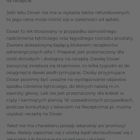
na recepcie.
Jeśli leku Doxar nie ma w wykazie leków refundowanych,
to jego cena może różnić się w zależności od apteki.
Doxar to lek stosowany w przypadku samoistnego
nadciśnienia tętniczego oraz łagodnego rozrostu prostaty.
Zawiera doksazosynę będącą blokerem receptorów
adrenergicznych alfa-1. Preparat jest przeznaczony dla
osób dorosłych i dostępny na receptę. Dawkę Doxar
zazwyczaj zwiększa się stopniowo, co kilka tygodni aż do
osiągnięcia dawki podtrzymującej. Osoby przyjmujące
Doxar powinny być uważne na występowanie objawów
spadku ciśnienia tętniczego, do których należą m.in.
zawroty głowy. Lek nie jest przeznaczony dla kobiet w
ciąży i karmiących piersią. W uzasadnionych przypadkach,
podczas konsultacji z lekarzem na Receptomat.pl, można
uzyskać receptę na Doxar.
Tekst nie ma charakteru porady lekarskiej ani promocji
leku. Należy zapoznać się z ulotką bądź skonsultować się z
lekarzem lub farmaceutą przed jego użyciem.