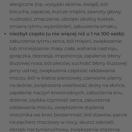
alergiczne (np. wysypki skórne, świąd), ból
brzucha, zaparcie, kurcze mięśni, zawroty głowy,
nudności, zmęczenie, obrzęki okolicy kostek,
zmiana rytmu wypróżnień, zaburzenia smaku,
niezbyt często (u nie więcej niż u 1 na 100 osób):
zaburzenia rytmu serca, ból mięśni, zwiększenie
lub zmniejszenie masy ciała, wahania nastroju,
gorączka, depresja, impotencja, zapalenie błony
śluzowej nosa, ból pleców, suchość błony śluzowej
jamy ustnej, zwiększona częstość oddawania
moczu, ból w klatce piersiowej, czerwone plamy
na skórze, zwiększona wrażliwość skóry na słońce,
zapalenie naczyń krwionośnych, zaburzenia snu,
drżenie, szybka czynność serca, zaburzenia
oddawania moczu, zwiększenie stężenia
mocznika we krwi, bezsenność, ból stawów, parcie
na pęcherz moczowy w nocy, skurcz oskrzeli,
obrzęk naczynioruchowy, zwiększenie stężenia