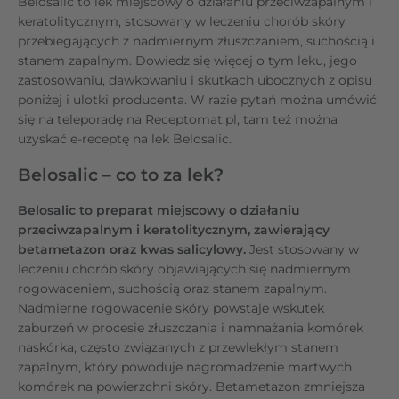
Belosalic to lek miejscowy o działaniu przeciwzapalnym i
keratolitycznym, stosowany w leczeniu chorób skóry
przebiegających z nadmiernym złuszczaniem, suchością i
stanem zapalnym. Dowiedz się więcej o tym leku, jego
zastosowaniu, dawkowaniu i skutkach ubocznych z opisu
poniżej i ulotki producenta. W razie pytań można umówić
się na teleporadę na Receptomat.pl, tam też można
uzyskać e-receptę na lek Belosalic.
Belosalic – co to za lek?
Belosalic to preparat miejscowy o działaniu
przeciwzapalnym i keratolitycznym, zawierający
betametazon oraz kwas salicylowy.
Jest stosowany w
leczeniu chorób skóry objawiających się nadmiernym
rogowaceniem, suchością oraz stanem zapalnym.
Nadmierne rogowacenie skóry powstaje wskutek
zaburzeń w procesie złuszczania i namnażania komórek
naskórka, często związanych z przewlekłym stanem
zapalnym, który powoduje nagromadzenie martwych
komórek na powierzchni skóry. Betametazon zmniejsza