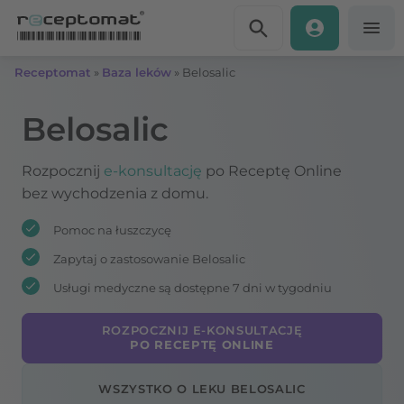
Przejdź do treści
Receptomat
»
Baza leków
»
Belosalic
Belosalic
Rozpocznij
e-konsultację
po Receptę Online
bez wychodzenia z domu.
Pomoc na łuszczycę
Zapytaj o zastosowanie Belosalic
Usługi medyczne są dostępne 7 dni w tygodniu
ROZPOCZNIJ E-KONSULTACJĘ
PO RECEPTĘ ONLINE
WSZYSTKO O LEKU BELOSALIC