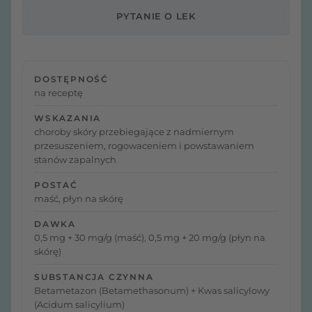
PYTANIE O LEK
DOSTĘPNOŚĆ
na receptę
WSKAZANIA
choroby skóry przebiegające z nadmiernym
przesuszeniem, rogowaceniem i powstawaniem
stanów zapalnych
POSTAĆ
maść, płyn na skórę
DAWKA
0,5 mg + 30 mg/g (maść), 0,5 mg + 20 mg/g (płyn na
skórę)
SUBSTANCJA CZYNNA
Betametazon (Betamethasonum) + Kwas salicylowy
(Acidum salicylium)