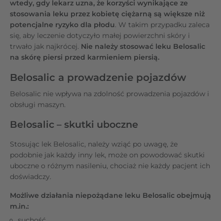
wtedy, gdy lekarz uzna, że korzyści wynikające ze
stosowania leku przez kobietę ciężarną są większe niż
potencjalne ryzyko dla płodu
. W takim przypadku zaleca
się, aby leczenie dotyczyło małej powierzchni skóry i
trwało jak najkrócej.
Nie należy stosować leku Belosalic
na skórę piersi przed karmieniem piersią.
Belosalic a prowadzenie pojazdów
Belosalic nie wpływa na zdolność prowadzenia pojazdów i
obsługi maszyn.
Belosalic – skutki uboczne
Stosując lek Belosalic, należy wziąć po uwagę, że
podobnie jak każdy inny lek, może on powodować skutki
uboczne o różnym nasileniu, chociaż nie każdy pacjent ich
doświadczy.
Możliwe działania niepożądane leku Belosalic obejmują
m.in.:
suchość,