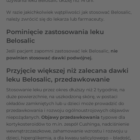
używania leku Belosalic dłużej niż 14 dni.
W razie jakichkolwiek wątpliwości jak stosować Belosalic,
należy zwrócić się do lekarza lub farmaceuty.
Pominięcie zastosowania leku
Belosalic
Jeśli pacjent zapomni zastosować lek Belosalic,
nie
powinien stosować dawki podwójnej.
Przyjęcie większej niż zalecana dawki
leku Belosalic, przedawkowanie
Stosowanie leku przez okres dłuższy niż 2 tygodnie, na
duże powierzchnie, na uszkodzoną skórę, w postaci
okładów zamkniętych lub u dzieci może prowadzić do
przedawkowania i rozwoju ogólnoustrojowych objawów
niepożądanych.
Objawy przedawkowania
typowe dla
kortykosteroidów to m.in. zespół Cushinga, nadciśnienie
wewnątrzczaszkowe, zahamowanie wzrostu i rozwoju u
dzieci, hiperglikemia, a dla kwasu salicylowego – bladość,