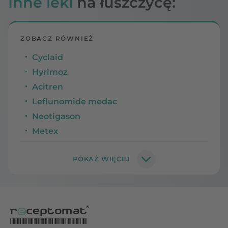
Inne leki
na łuszczycę:
ZOBACZ RÓWNIEŻ
Cyclaid
Hyrimoz
Acitren
Leflunomide medac
Neotigason
Metex