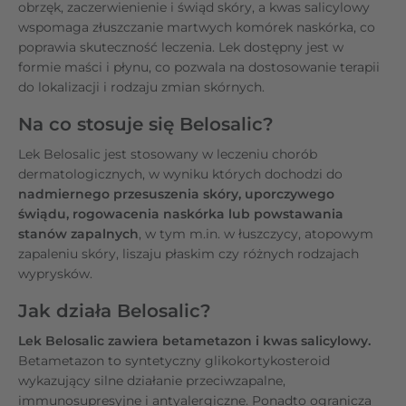
obrzęk, zaczerwienienie i świąd skóry, a kwas salicylowy
wspomaga złuszczanie martwych komórek naskórka, co
poprawia skuteczność leczenia. Lek dostępny jest w
formie maści i płynu, co pozwala na dostosowanie terapii
do lokalizacji i rodzaju zmian skórnych.
Na co stosuje się Belosalic?
Lek Belosalic jest stosowany w leczeniu chorób
dermatologicznych, w wyniku których dochodzi do
nadmiernego przesuszenia skóry, uporczywego
świądu, rogowacenia naskórka lub powstawania
stanów zapalnych
, w tym m.in. w łuszczycy, atopowym
zapaleniu skóry, liszaju płaskim czy różnych rodzajach
wyprysków.
Jak działa Belosalic?
Lek Belosalic zawiera betametazon i kwas salicylowy.
Betametazon to syntetyczny glikokortykosteroid
wykazujący silne działanie przeciwzapalne,
immunosupresyjne i antyalergiczne. Ponadto ogranicza