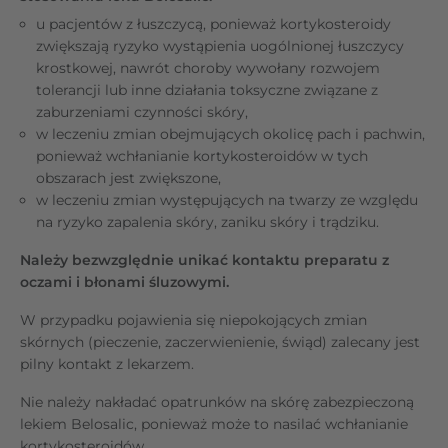
u pacjentów z łuszczycą, ponieważ kortykosteroidy
zwiększają ryzyko wystąpienia uogólnionej łuszczycy
krostkowej, nawrót choroby wywołany rozwojem
tolerancji lub inne działania toksyczne związane z
zaburzeniami czynności skóry,
w leczeniu zmian obejmujących okolicę pach i pachwin,
ponieważ wchłanianie kortykosteroidów w tych
obszarach jest zwiększone,
w leczeniu zmian występujących na twarzy ze względu
na ryzyko zapalenia skóry, zaniku skóry i trądziku.
Należy bezwzględnie unikać kontaktu preparatu z
oczami i błonami śluzowymi.
W przypadku pojawienia się niepokojących zmian
skórnych (pieczenie, zaczerwienienie, świąd) zalecany jest
pilny kontakt z lekarzem.
Nie należy nakładać opatrunków na skórę zabezpieczoną
lekiem Belosalic, ponieważ może to nasilać wchłanianie
kortykosteroidów.