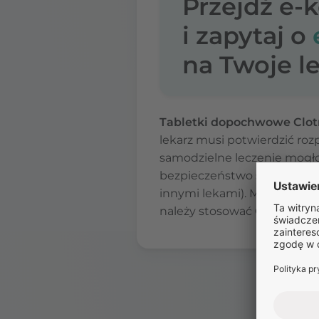
Przejdź e-
i zapytaj o
na Twoje le
Tabletki dopochwowe Clot
lekarz musi potwierdzić ro
samodzielne leczenie mogło
bezpieczeństwo stosowania, 
innymi lekami). Może także 
należy stosować Clotrimaz