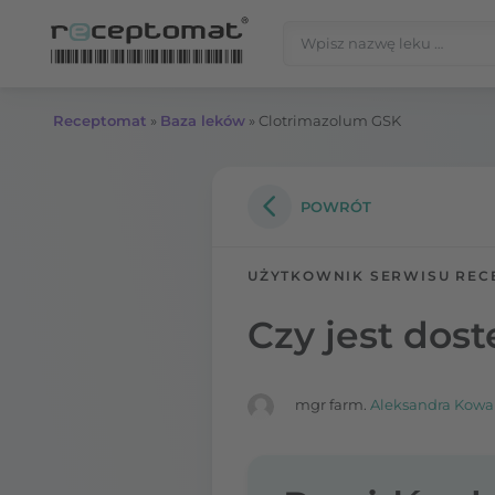
Przejdź do treści
Szukaj:
Receptomat
»
Baza leków
»
Clotrimazolum GSK
POWRÓT
UŻYTKOWNIK SERWISU REC
Czy jest dos
mgr farm.
Aleksandra Kowa