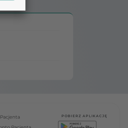
POBIERZ APLIKACJĘ
 Pacjenta
onto Pacjenta