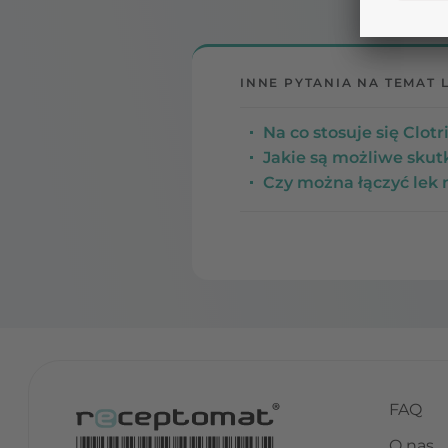
INNE PYTANIA NA TEMAT 
Na co stosuje się Clot
Jakie są możliwe sku
Czy można łączyć lek
FAQ
O nas