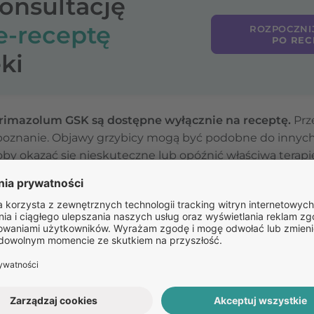
konsultację
e-receptę
ROZPOCZNI
PO REC
ki
rimazolum GSK są dostępne wyłącznie na receptę.
Prz
zpoznanie. Objawy grzybicy mogą być podobne do innych 
by okazać się nieskuteczne lub opóźnić właściwą terapi
wyklucza przeciwwskazania (np. alergię, ciążę, choroby w
zalecić leczenie skojarzone w przypadku nasilonych lub
olum GSK dopochwowo bez konsultacji z lekarzem.
Pozostałe
pytania: