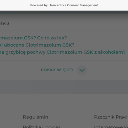
LEKU
rimazolum GSK? Co to za lek?
tki uboczne Clotrimazolum GSK?
 na grzybicę pochwy Clotrimazolum GSK z alkoholem?
Regulamin
Rzecznik Praw
Polityka Cookies
Internetowe K