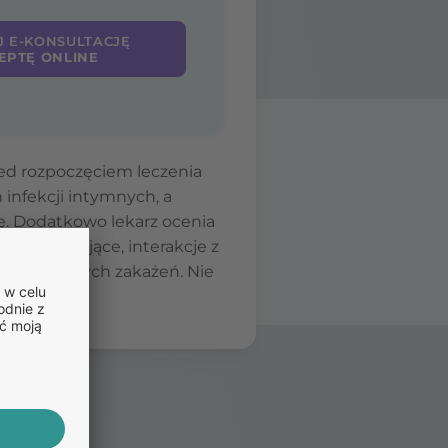
J E-KONSULTACJĘ
EPTĘ ONLINE
ed rozpoczęciem leczenia
infekcji intymnych, a
ę. Dodatkowo lekarz ocenia
spółistniejące, interakcje z
 nawracających zakażeń. Nie