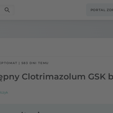
PORTAL Z
EPTOMAT
|
583 DNI TEMU
tępny Clotrimazolum GSK 
lczyk