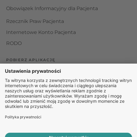
Obowiązek Informacyjny dla Pacjenta
Rzecznik Praw Pacjenta
Internetowe Konto Pacjenta
RODO
POBIERZ APLIKACJĘ
Organizator udzielania świadczeń telemedycznych jest
podmiotem leczniczym w rozumieniu ustawy z dnia 15
kwietnia 2011 roku o działalności leczniczej, wpisanym do
rejestru podmiotów wykonujących działalność leczniczą pod
numerem: 000000229172.
© 2025 Rapiomed Group Sp. z o.o.
Baza Leków
Baza
przypadłości