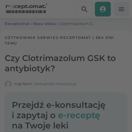
Przejdź do treści
Receptomat
»
Baza leków
»
Clotrimazolum GSK
UŻYTKOWNIK SERWISU RECEPTOMAT
|
584 DNI
TEMU
Czy Clotrimazolum GSK to
antybiotyk?
mgr farm.
Aleksandra Kowalczyk
Przejdź e-konsultację
i zapytaj o
e-receptę
na Twoje leki