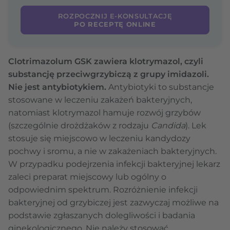
ROZPOCZNIJ E-KONSULTACJĘ
PO RECEPTĘ ONLINE
Clotrimazolum GSK zawiera klotrymazol, czyli
substancję przeciwgrzybiczą z grupy imidazoli.
Nie jest antybiotykiem.
Antybiotyki to substancje
stosowane w leczeniu zakażeń bakteryjnych,
natomiast klotrymazol hamuje rozwój grzybów
(szczególnie drożdżaków z rodzaju
Candida
). Lek
stosuje się miejscowo w leczeniu kandydozy
pochwy i sromu, a nie w zakażeniach bakteryjnych.
W przypadku podejrzenia infekcji bakteryjnej lekarz
zaleci preparat miejscowy lub ogólny o
odpowiednim spektrum. Rozróżnienie infekcji
bakteryjnej od grzybiczej jest zazwyczaj możliwe na
podstawie zgłaszanych dolegliwości i badania
ginekologicznego. Nie należy stosować