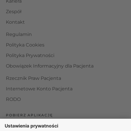
Kariera
Zespół
Kontakt
Regulamin
Polityka Cookies
Polityka Prywatności
Obowiązek Informacyjny dla Pacjenta
Rzecznik Praw Pacjenta
Internetowe Konto Pacjenta
RODO
POBIERZ APLIKACJĘ