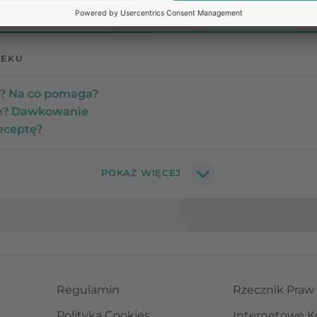
LEKU
ek? Na co pomaga?
en? Dawkowanie
receptę?
Regulamin
Rzecznik Praw
Polityka Cookies
Internetowe K