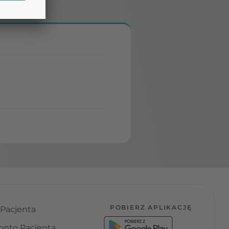
POBIERZ APLIKACJĘ
 Pacjenta
onto Pacjenta