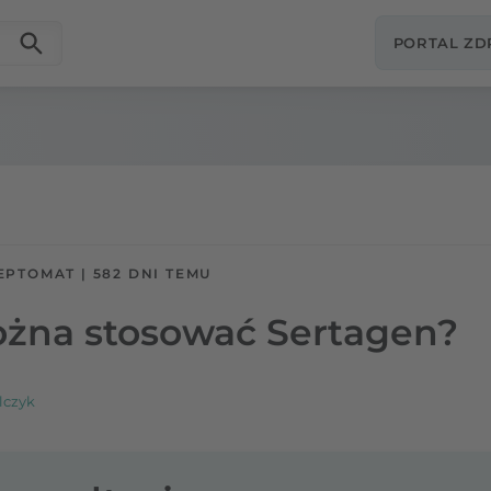
PORTAL Z
EPTOMAT
|
582 DNI TEMU
ożna stosować Sertagen?
lczyk