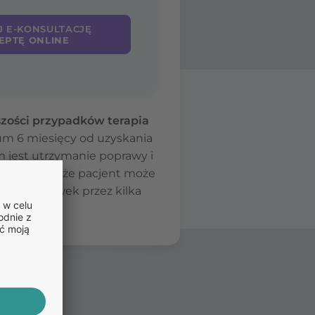
J E-KONSULTACJĘ
EPTĘ ONLINE
szości przypadków terapia
um 6 miesięcy od uzyskania
m jest utrzymanie poprawy i
ekarz uzna, że pacjent może
zaniem dawek przez kilka