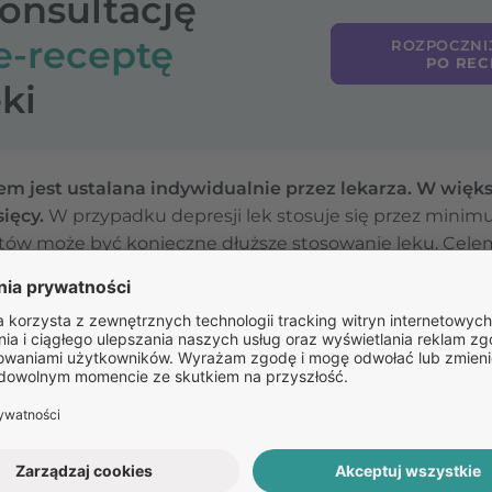
konsultację
e-receptę
ROZPOCZNI
PO REC
ki
em jest ustalana indywidualnie przez lekarza. W więk
ięcy.
W przypadku depresji lek stosuje się przez minim
entów może być konieczne dłuższe stosowanie leku. Cele
by. Nie należy samodzielnie przerywać leczenia. Jeśli l
genu, zaplanuje stopniowe odstawianie leku ze zmniejs
Pozostałe
pytania: