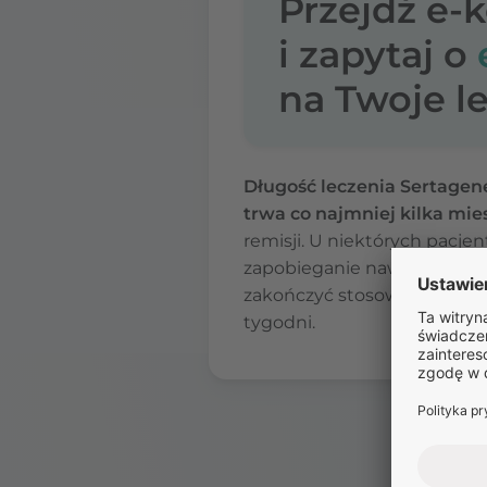
Przejdź e-
i zapytaj o
na Twoje le
Długość leczenia Sertagen
trwa co najmniej kilka mies
remisji. U niektórych pacj
zapobieganie nawrotom choro
zakończyć stosowanie Serta
tygodni.