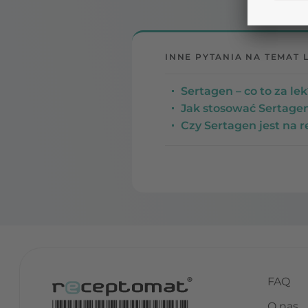
INNE PYTANIA NA TEMAT 
Sertagen – co to za l
Jak stosować Sertag
Czy Sertagen jest na 
FAQ
O nas