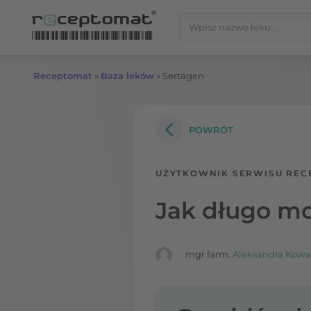
Przejdź do treści
Szukaj:
Receptomat
»
Baza leków
»
Sertagen
POWRÓT
UŻYTKOWNIK SERWISU REC
Jak długo m
mgr farm.
Aleksandra Kowa